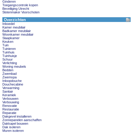
Ginderen
Toegangscontrole kopen
Beveiliging Utrecht
Slotenmaker Voorschoten
Overzichten
Inboedel
Kamer meubilair
Badkamer meubilair
Woonkamer meubilair
Slaapkamer
Keuken
Tuin
Tuinieren
Tuinhuis
Tuinhuisje
Schuur
Verlichting
Woning meubels
Bedden
Zwembad
Zwemspa
Inloopdouche
Douchecabine
Verwarming
Sanitair
Keramiek
Verbouwen
Verbouwing
Renovatie
Restauratie
Reparatie
Dakgevel installeren
Zonnepanelen aanschaffen
Dakkapel bouwen
Dak isoleren
Muren isoleren