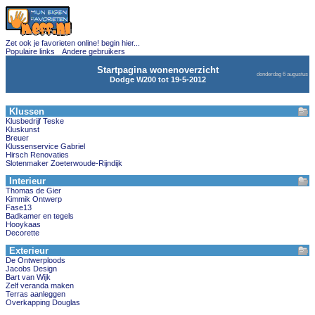
Zet ook je favorieten online! begin hier...
Populaire links
Andere gebruikers
Startpagina wonenoverzicht
donderdag 6 augustus
Dodge W200 tot 19-5-2012
Klussen
Klusbedrijf Teske
Kluskunst
Breuer
Klussenservice Gabriel
Hirsch Renovaties
Slotenmaker Zoeterwoude-Rijndijk
Interieur
Thomas de Gier
Kimmik Ontwerp
Fase13
Badkamer en tegels
Hooykaas
Decorette
Exterieur
De Ontwerploods
Jacobs Design
Bart van Wijk
Zelf veranda maken
Terras aanleggen
Overkapping Douglas