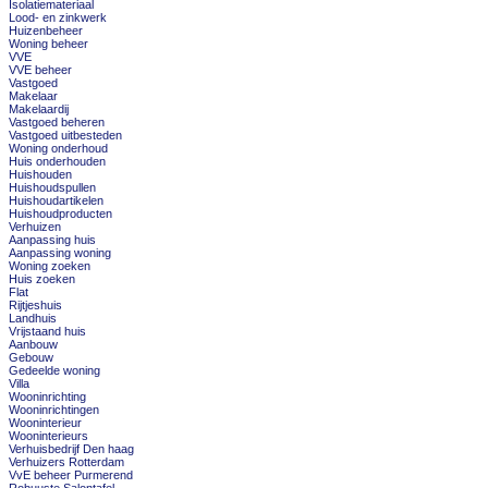
Isolatiemateriaal
Lood- en zinkwerk
Huizenbeheer
Woning beheer
VVE
VVE beheer
Vastgoed
Makelaar
Makelaardij
Vastgoed beheren
Vastgoed uitbesteden
Woning onderhoud
Huis onderhouden
Huishouden
Huishoudspullen
Huishoudartikelen
Huishoudproducten
Verhuizen
Aanpassing huis
Aanpassing woning
Woning zoeken
Huis zoeken
Flat
Rijtjeshuis
Landhuis
Vrijstaand huis
Aanbouw
Gebouw
Gedeelde woning
Villa
Wooninrichting
Wooninrichtingen
Wooninterieur
Wooninterieurs
Verhuisbedrijf Den haag
Verhuizers Rotterdam
VvE beheer Purmerend