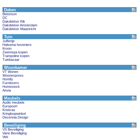
Daken
Betonson
DC
Dakdekker Rik
Dakdekker Amsterdam
Dakdekker Maastricht
Tuin
Juffertje
Halsema hoveniers
Kroon
Zwemspa kopen
Trampoline kopen
Tuinbazaar
Woonkamer
VT Wonen
Woonexpress
Homify
Furnlovers
Homestock
Anvia
Meubels
Audio meubels
Europoort
Kriskras
Kringloopwinkel
Decennia Design
Beveiliging
VS Beveiliging
Vario Beveiliging
Veb