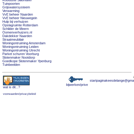
Robuuste Salontafel
Tuinpoorten
Grijswatersysteem
Verwarming
VvE beheer Naarden
VvE beheer Nieuwegein
Hulp bij verhuizen
Opslagruimte Rotterdam
Schilder de Meern
Oomenverhuizers.nl
Dakdekker Naarden
Straatmeubilair
Woningontruiming Amsterdam
Woningontruiming Leiden
Woningontruiming Utrecht
Parket schuren Voorburg
Slotenmaker Nootdorp
Goedkope Slotenmaker Ypenburg
Tuinbeelden
startpaginakeesdelange@gma
bijwerken/prive
wat is dit
...?
voorwaarden/privacybeleid