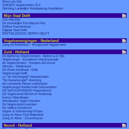
Wout van Gils
SUKSES Vogelvoeders B.V.
Stichting Landelijke Herplaatsing Huisdieren
Mijn Stad Delft
015-PAGINA
De Koninklijke Porceleyne Fles
Delftse Paardentram
Digitale Stad Delft
REPTIELENZOO SERPO DELFT
Vogelverenigingen - Nederland
Zang en Kweeklust - Hoogezand Sappermeer
Zuid - Holland
De Alphense Vogelvrienden - Alphen a.d. Rijn
Vogelvreugd - Koudekerk-Hazerswoude
de Vogelvrienden - Krimpen a/d IJssel
Witroka - Ridderkerk
De Rode Kardinaal - Delft
Vogelvreugd-Delft
vv "de Nachtegaal" Heerjansdam
"De Kanarievogel" Voorburg
de Leeuwerik-Nieuw Lekkerland
Vogelvreugd-Hardinxveld-Giessendam
DE NATUURVRIEND-Papendrecht
De Vogelvriend-Berkel en Rodenrijs
Icarus-Vlaardingen
Westlandse Vogel Vrienden
De Vogelvriend-Leerdam
De Volière-Dordrecht
Vogels & Vriendschap R'dam
Zang en Kleur-Oud Beijerland
Zang en Kleur - Zevenhuizen
Noord - Holland