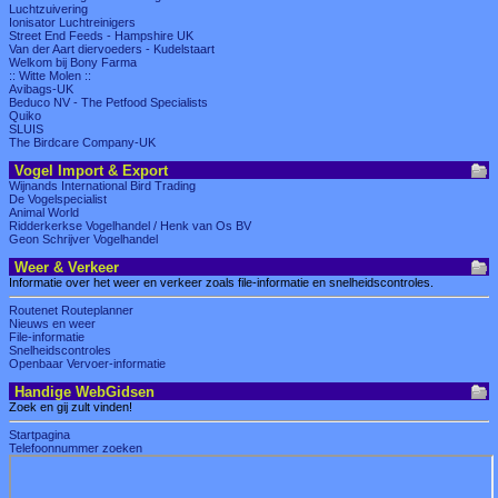
Luchtzuivering
Ionisator Luchtreinigers
Street End Feeds - Hampshire UK
Van der Aart diervoeders - Kudelstaart
Welkom bij Bony Farma
:: Witte Molen ::
Avibags-UK
Beduco NV - The Petfood Specialists
Quiko
SLUIS
The Birdcare Company-UK
Vogel Import & Export
Wijnands International Bird Trading
De Vogelspecialist
Animal World
Ridderkerkse Vogelhandel / Henk van Os BV
Geon Schrijver Vogelhandel
Weer & Verkeer
Informatie over het weer en verkeer zoals file-informatie en snelheidscontroles.
Routenet Routeplanner
Nieuws en weer
File-informatie
Snelheidscontroles
Openbaar Vervoer-informatie
Handige WebGidsen
Zoek en gij zult vinden!
Startpagina
Telefoonnummer zoeken