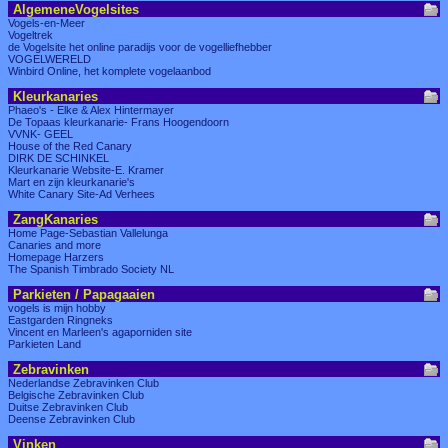
AlgemeneVogelsites
Vogels-en-Meer
Vogeltrek
de Vogelsite het online paradijs voor de vogelliefhebber
VOGELWERELD
Winbird Online, het komplete vogelaanbod
Kleurkanaries
Phaeo's - Elke & Alex Hintermayer
De Topaas kleurkanarie- Frans Hoogendoorn
VVNK- GEEL
House of the Red Canary
DIRK DE SCHINKEL
Kleurkanarie Website-E. Kramer
Mart en zijn kleurkanarie's
White Canary Site-Ad Verhees
ZangKanaries
Home Page-Sebastian Vallelunga
Canaries and more
Homepage Harzers
The Spanish Timbrado Society NL
Parkieten / Papagaaien
vogels is mijn hobby
Eastgarden Ringneks
Vincent en Marleen's agaporniden site
Parkieten Land
Zebravinken
Nederlandse Zebravinken Club
Belgische Zebravinken Club
Duitse Zebravinken Club
Deense Zebravinken Club
Vinken