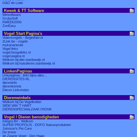
G&O de Lutte
Kweek & TT Software
Winsoftware
GruboSoft
KWEEK2000
ZooEasy
Vogel Start Pagina's
Volierevogels - Beginthier.nl
2Link.be - vogels
mykanariesite
Vogel links
vogel.boogolinks.nl
vogel.pagina.nl
Welkom bij dier.startbewijs.nl
Welkom bij huisdieren.startbewijs.nl
LinkenPaginas
Linkpaginas...linkt bijna alles...
DIERENSITES.NL
diereninfo
dierenkennis
Dieren Linkvinden
Dierenwinkels
Welkom bij De Vogelkelder
SIEM VAN 'T HART
DIERENSPECIAALZAAK t'HONK
Vogel / Dieren benodigheden
Intégra BV - Welkom
SUPER PROPOLIS - DOFO Natuurprodukten
Johnson's Pet Care
De Imme
de Zwarte Vogel - Den Haag