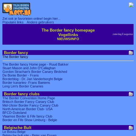
Zet ook je favorieten online! begin hier...
Populaire links
Andere gebruikers
The Border fancy homepage
Vogellinks
zaterdag 8 augustus
NIEUWS/INFO
Border fancy
The Border fancy
The Border fancy Home page - Ruud Bakker
Stuart Mason and John O'Callaghan
Gordon Strachan's Border Canary Birdshed
De Bonte Border - Frans
Borderblog - Dr. Jan Vanderborght Belgie
Border kanaries- Frans Baetens
Leng Lim's Border Canaries
Border fancy clubs
The Border Convention Home Page
Britisch Border Fancy Canary Club
Mid-Ulster Border Fancy Canary Club
North American Border Club- USA
BFCD-Duitsland
Vlaamse Border & Fife fancy Club
Border en Fife Show Limburg - Belgie
Belgische Bult
Le Bossu Belge
Belgische bult site - Peter van Essen