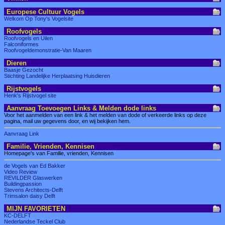
Europese Cultuur Vogels
Welkom Op Tony's Vogelsite
Roofvogels
Roofvogels en Uilen
Falconiformes
Roofvogeldemonstratie-Van Maaren
Dieren
Baasje Gezocht
Stichting Landelijke Herplaatsing Huisdieren
Rijstvogels
Henk's Rijstvogel site
Aanvraag Toevoegen Links & Melden dode links
Voor het aanmelden van een link & het melden van dode of verkeerde links op deze
pagina, mail uw gegevens door, en wij bekijken hem.
Aanvraag Link
Familie, Vrienden, Kennisen
Homepage's van Familie, vrienden, Kennisen
de Vogels van Ed Bakker
Video Review
REVILDER Glaswerken
Buildingpassion
Stevens Architects-Delft
Trimsalon daisy Delft
MIJN FAVORIETEN
KC-DELFT
Nederlandse Teckel Club