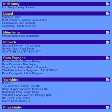
Irish fancy
Irish fancy Canary Socierty
Lizard
Southern Lizard
MJM Canarios - Manuel João Múrias
Lizardkweker-Jac Gubbels
Lizardblog - Gunter Putzeys
Münchener
Postuurkanarie De Münchener
Norwich
Gloster & Norwich - Claus Zaal
Norwich site - Ruud Boxem
SCOTTISH CANARY SOCIETY
Raza Espagnol
Raza Espanola - Helmut Reiting
Raza Espanola - Ben Snijder
Canary Club Italiano Razza Spagnola
Club Italiano Razza Spagnola ::: HOME PAGE :::
Raza Espagnola club de Belgique
Yorkshire
N.Y.L.C.
The Yorkshire Canary Club-UK
Barry Murphy-Yorkshire Canaries-UK
Homepage Leon Ledrun-Belgie
Yorkshire Canary web site-Chicago-USA
Die Zucht-Leon Lebrun
Greb's Canarybirdts-DE
Rheinländer