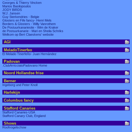
Georges & Thierry Vincken
Marios Basilopoulos
JODY BIRDS
W.J. Jansen
Guy Sterkendries - Belgie
Glosters en Fife fancy- Henri Mels
Borders & Glosters - Willy Vanrothem
De Postuurkanariesite - Wim de Kraker
de Postuurkanarie - Mari en Sheila Schriks
Welkom op Bert Claeskens' website
AGI
MeladoTinerfeo
El Melado Tinerfeño- Juan Hernández
Padovan
.ClubArricciatoPadovano Home
Noord Hollandse frise
Berner
Ingeborg und Peter Knoll
Harlekijn
Columbus fancy
Stafford Canaries
Stafford Canaries-USA
Stafford Canary Club, England
Shows
Roofvogelschow