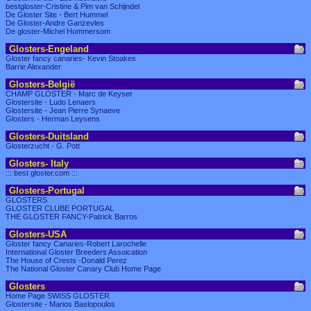
bestgloster-Cristine & Pim van Schijndel
De Gloster Site - Bert Hummel
De Gloster-Andre Ganzevles
De gloster-Michel Hommersom
Glosters-Engeland
Gloster fancy canaries- Kevin Stoakes
Barrie Alexander
Glosters-België
CHAMP GLOSTER - Marc de Keyser
Glostersite - Ludo Lenaers
Glostersite - Jean Pierre Synaeve
Glosters - Herman Leysens
Glosters-Duitsland
Glosterzucht - G. Pott
Glosters- Italy
::: best gloster.com :::
Glosters-Portugal
GLOSTERS
GLOSTER CLUBE PORTUGAL
THE GLOSTER FANCY-Patrick Barros
Glosters-USA
Gloster fancy Canaries-Robert Larochelle
International Gloster Breeders Assoication
The House of Crests -Donald Perez
The National Gloster Canary Club Home Page
Glosters
Home Page SWISS GLOSTER
Glostersite - Marios Baslopoulos