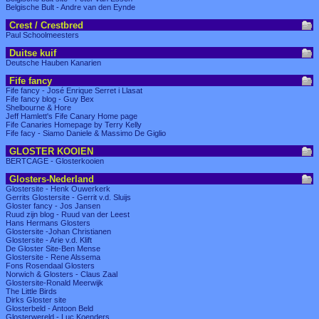
Belgische Bult - Andre van den Eynde
Crest / Crestbred
Paul Schoolmeesters
Duitse kuif
Deutsche Hauben Kanarien
Fife fancy
Fife fancy - José Enrique Serret i Llasat
Fife fancy blog - Guy Bex
Shelbourne & Hore
Jeff Hamlett's Fife Canary Home page
Fife Canaries Homepage by Terry Kelly
Fife facy - Siamo Daniele & Massimo De Giglio
GLOSTER KOOIEN
BERTCAGE - Glosterkooien
Glosters-Nederland
Glostersite - Henk Ouwerkerk
Gerrits Glostersite - Gerrit v.d. Sluijs
Gloster fancy - Jos Jansen
Ruud zijn blog - Ruud van der Leest
Hans Hermans Glosters
Glostersite -Johan Christianen
Glostersite - Arie v.d. Klift
De Gloster Site-Ben Mense
Glostersite - Rene Alssema
Fons Rosendaal Glosters
Norwich & Glosters - Claus Zaal
Glostersite-Ronald Meerwijk
The Little Birds
Dirks Gloster site
Glosterbeld - Antoon Beld
Glosterwereld - Luc Koenders