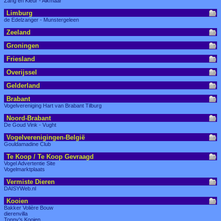
Zang en Kleur - Alkmaar
Limburg
de Edelzanger - Munstergeleen
Zeeland
Groningen
Friesland
Overijssel
Gelderland
Brabant
Vogelvereniging Hart van Brabant Tilburg
Noord-Brabant
De Goud Vink - Vught
Vogelverenigingen-België
Gouldamadine Club
Te Koop / Te Koop Gevraagd
Vogel Advertentie Site
Vogelmarktplaats
Vermiste Dieren
DAISYWeb.nl
Kooien
Bakker Volière Bouw
dierenvilla
Tonny's Kooien