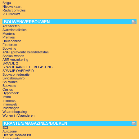
Belga
Nieuwskaart
Radarcontroles
VRTNieuws
BOUWEN/VERBOUWEN
Architecten
Alarminstallaties
Munters
Premies
Houseonline
Fireforum
Bouwinfo
ANPI (preventie brand/diefstal)
Sociaal wonen
ABR verzekering
SPANJE 2
SPANJE AANGIFTE BELASTING
SPANJE OVERHEID
Bouwconfederatie
Liviosbouwinfo
Bouwlinks
Bouwsite
Casius
Hypotheek
Immo
Immonet
Immoweb
Inlichtingen
Waardebepaling
Wonen in Vlaanderen
KRANTEN/MAGAZINES/BOEKEN
ECI
Autozone
Het Nieuwsblad Biz
Assuropolis