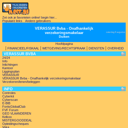
Zet ook je favorieten online! begin hier...
Populaire links
Andere gebruikers
VERASSUR Bvba - Onafhankelijk
verzekeringsmakelaar
zaterdag 8 augustus
Duiken
Hoofdpagina
|
|
|
|
FINANCIEEL/FISKAAL
WETGEVING/RECHTSPRAAK
DIENSTEN
OVERHEID
VERASSUR BVBA
24/24
Info
Inlichtingen
Kantoor
Liggingsplan
VERASSUR
VERASSUR Bvba - Onafhankelijk verzekeringsmakelaar
Verzekeren/lenen/beleggen
INFO
Controles
Cyberkit
Cyberscan
E-BIB
FortisGlobalClub
FVF Forum
GEO VLAANDEREN
Kelkoo
MISTERGOODDEAL
Opleidingscheques
Voka