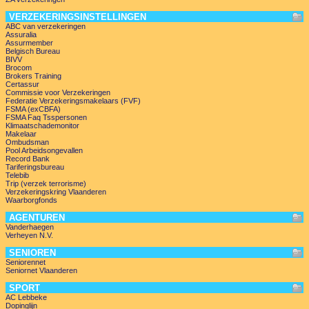
VERZEKERINGSINSTELLINGEN
ABC van verzekeringen
Assuralia
Assurmember
Belgisch Bureau
BIVV
Brocom
Brokers Training
Certassur
Commissie voor Verzekeringen
Federatie Verzekeringsmakelaars (FVF)
FSMA (exCBFA)
FSMA Faq Tsspersonen
Klimaatschademonitor
Makelaar
Ombudsman
Pool Arbeidsongevallen
Record Bank
Tariferingsbureau
Telebib
Trip (verzek terrorisme)
Verzekeringskring Vlaanderen
Waarborgfonds
AGENTUREN
Vanderhaegen
Verheyen N.V.
SENIOREN
Seniorennet
Seniornet Vlaanderen
SPORT
AC Lebbeke
Dopinglijn