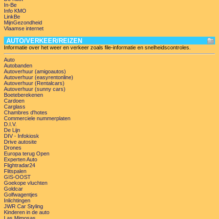
In-Be
Info KMO
LinkBe
MijnGezondheid
Vlaamse internet
AUTO/VERKEER/REIZEN
Informatie over het weer en verkeer zoals file-informatie en snelheidscontroles.
Auto
Autobanden
Autoverhuur (amigoautos)
Autoverhuur (easyrentonline)
Autoverhuur (Rentalcars)
Autoverhuur (sunny cars)
Boeteberekenen
Cardoen
Carglass
Chambres d'hotes
Commerciele nummerplaten
D.I.V.
De Lijn
DIV - Infokiosk
Drive autosite
Drones
Europa terug Open
Experten Auto
Flightradar24
Flitspalen
GIS-OOST
Goekope vluchten
Goldcar
Golfwagentjes
Inlichtingen
JWR Car Styling
Kinderen in de auto
Las Mimosas