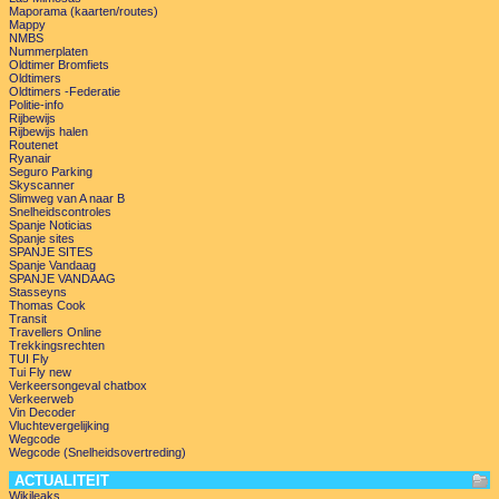
Maporama (kaarten/routes)
Mappy
NMBS
Nummerplaten
Oldtimer Bromfiets
Oldtimers
Oldtimers -Federatie
Politie-info
Rijbewijs
Rijbewijs halen
Routenet
Ryanair
Seguro Parking
Skyscanner
Slimweg van A naar B
Snelheidscontroles
Spanje Noticias
Spanje sites
SPANJE SITES
Spanje Vandaag
SPANJE VANDAAG
Stasseyns
Thomas Cook
Transit
Travellers Online
Trekkingsrechten
TUI Fly
Tui Fly new
Verkeersongeval chatbox
Verkeerweb
Vin Decoder
Vluchtevergelijking
Wegcode
Wegcode (Snelheidsovertreding)
ACTUALITEIT
Wikileaks