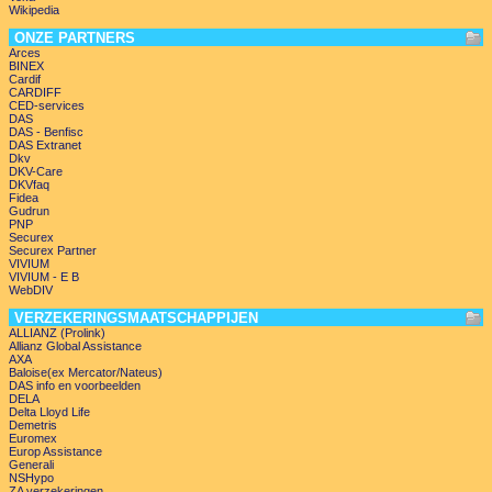
Wikipedia
ONZE PARTNERS
Arces
BINEX
Cardif
CARDIFF
CED-services
DAS
DAS - Benfisc
DAS Extranet
Dkv
DKV-Care
DKVfaq
Fidea
Gudrun
PNP
Securex
Securex Partner
VIVIUM
VIVIUM - E B
WebDIV
VERZEKERINGSMAATSCHAPPIJEN
ALLIANZ (Prolink)
Allianz Global Assistance
AXA
Baloise(ex Mercator/Nateus)
DAS info en voorbeelden
DELA
Delta Lloyd Life
Demetris
Euromex
Europ Assistance
Generali
NSHypo
ZA verzekeringen