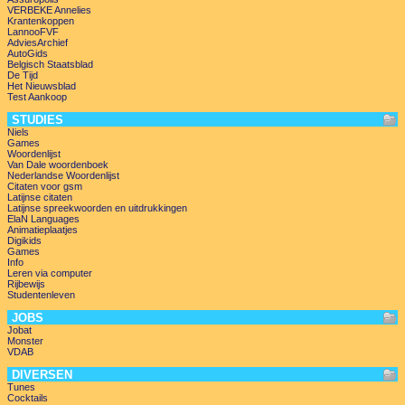
VERBEKE Annelies
Krantenkoppen
LannooFVF
AdviesArchief
AutoGids
Belgisch Staatsblad
De Tijd
Het Nieuwsblad
Test Aankoop
STUDIES
Niels
Games
Woordenlijst
Van Dale woordenboek
Nederlandse Woordenlijst
Citaten voor gsm
Latijnse citaten
Latijnse spreekwoorden en uitdrukkingen
ElaN Languages
Animatieplaatjes
Digikids
Games
Info
Leren via computer
Rijbewijs
Studentenleven
JOBS
Jobat
Monster
VDAB
DIVERSEN
Tunes
Cocktails