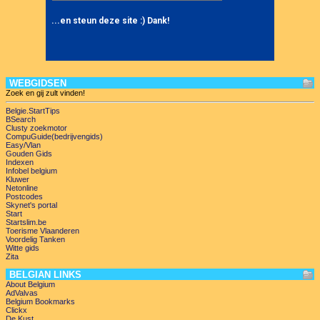
WEBGIDSEN
Zoek en gij zult vinden!
Belgie.StartTips
BSearch
Clusty zoekmotor
CompuGuide(bedrijvengids)
Easy/Vlan
Gouden Gids
Indexen
Infobel belgium
Kluwer
Netonline
Postcodes
Skynet's portal
Start
Startslim.be
Toerisme Vlaanderen
Voordelig Tanken
Witte gids
Zita
BELGIAN LINKS
About Belgium
AdValvas
Belgium Bookmarks
Clickx
De Kust