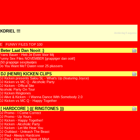
KDRIEL !!!
donderdag 6 augustus
|
E
FUNNY FILES TOP 100
Beter Laat Dan Nooit :)
Frans Bauer - Heb Je Even Voor Mij
Funny Sex Files NOVEMBER [grappiger dan ooit!]
150 grappige sexplaatjes
Do You Want Me? Daten voor 25 plussers
DJ (HENRI) KICKEN CLIPS
DJ Kicken presents Salou SL - What's Up (featuring Joyce)
DJ Kicken vs MC Q - Alcoholic Party
DJ Kicken - Offical Site
Alcoholic Party On Tour
DJ Kicken Ringtones
DJ Alive & Kicken - I Wanna Dance With Somebody 2.0
DJ Kicken vs MC Q - Happy Together
[ HARDCORE ] ((( RINGTONES )))
DJ Promo - I Come Correct
DJ Promo - Up Yours
DJ Kicken - Happy Together!
DJ Kicken - Alcoholic Party
DJ Kicken - Let Me Hear You
DJ Outblast - Unleash The Beast
DJ Paul - Always Hardcore
DJ Paul - Hardcore State of Mind