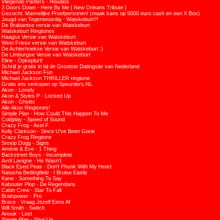
Vliegende Panters - Houdios
3 Doors Down - Here By Me [ New Orleans Tribute ]
Gezocht: Mannelijke Proefpersonen! (maak kans op 5000 euro cash en een X Box)
Jeugd van Tegenwoordig - Watskeburt?!
De Brabantse versie van Watskeburt
Watskeburt Ringtones
Haagse Versie van Watskeburt
West Friese versie van Watskeburt
De Achterhoekse Versie van Watskeburt :)
De Limburgse Versie van Watskeburt
Eline - Opkeplurt!
Schrijf je gratis in bij de Grootste Datingsite van Nederland
Michael Jackson Fun
Michael Jackson THRILLER ringtone
Gratis iets verkopen op Speurders.NL
Akon - Lonely
Akon & Styles P - Locked Up
Akon - Ghetto
Alle Akon Ringtones!
Simple Plan - How Could This Happen To Me
Coldplay - Speed of Sound
Crazy Frog - Axel F
Kelly Clarkson - Since U've Been Gone
Crazy Frog Ringtone
Snoop Dogg - Signs
Amérie & Eve - 1 Thing
Backstreet Boys - Incomplete
Avril Lavigne - He Wasn't
Black Eyed Peas - Don't Phunk With My Heart
Natasha Bedingfield - I Bruise Easily
Kane - Something To Say
Kabouter Plop - De Regendans
Cabin Crew - Star To Fall
Brainpower - Pro
Brace - Vraag Jezelf Eens Af
Will Smith - Switch
Anouk - Lost
Simple Plan - Shut Up