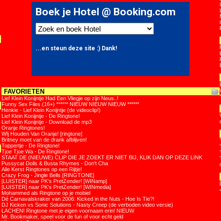
FAVORIETEN
Lief Klein Konijntje Had Een Vliegje op zijn Neus..!
Funny Sex Files (16+) ****** NIEUW NIEUW NIEUW ******
Henkie - Lief Klein Konijntje (de videoclip!)
Lief Klein Konijntje - De Ringtone!
Lief Klein Konijntje - Download de mp3
Oranje Ringtones!
WIj Houden Van Oranje! [ringtone]
Britney moet van de drank afblijven!
Toppertje - De Ringtone!
Tjoe Tjoe Wa - De Ringtone!
STAAT DE (NIEUWE) CLIP DIE JE ZOEKT ER NIET BIJ, KLIK DAN OP DEZE LINK
Pussycat Dolls & Busta Rhymes - Don't Cha
Alle Kerst Ringtones op een Rijtje!
Crazy Frog - Jingle Bells [RINGTONE]
[LUISTER] naar PK's PretZender! [WINamp]
[LUISTER] naar PK's PretZender! [WINmedia]
Mohammed als Ringtone op je mobiel
Dé Carnavalskraker van 2006: Kicked in the Nuts - Hoe Is Tie?!
DJ Kicken vs Sonic Solutions - Nasty Creep (de verboden video versie)
LACHEN! Ringtone met je eigen voornaam erin! NIEUW
Mr. Bookmaker, speel voor de fun of voor echt geld