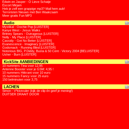
Edwin en Jasper - O Lieve Schatje
Escort Mirjam
Heb je zelf een grappige mp3? Mail hem aub!
Terroristen Nieuws met Ben Waakzaam
Meer gratis Fun MP3
Audio
Mystikal - Oochie Pop [LUISTER]
Kanye West - Jesus Walks
Britney Spears - Outrageous [LUISTER]
Nelly - My Place [LUISTER]
Cassidy - Get No Better [LUISTER]
Evanescence - Imaginary [LUISTER]
Godsmack - Running Blind [LUISTER]
Notorious BIG, P.Diddy, Busta & 50 Cent - Victory 2004 [BELUISTER]
Usher - Burn [LUISTER]
KickSite AANBIEDINGEN
10 nummers Tina voor 12,95
Antenne Booster voor je GSM: 4,95 !
10 nummers Hitkrant voor 10 euro
15 nummers Fancy voor 25 euro
150 belminuten voor 3,75
LACHEN
Simon - V*kkevuler (kijk de clip én geef je mening!)
DUITSER DRAAIT DOOR