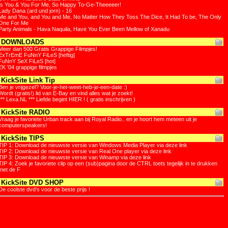
Is You & You For Me, So Happy To-Ge-Theeeeer!
Lady Dana (ard und jorn) - 16
Me and You, and You and Me, No Matter How They Toss The Dice, It Had To be, The Only
One For Me
Party Animals - Hava Naquila, Have You Ever Been Mellow of Xanadu
DOWNLOADS
Meer dan 500 Gratis Grappige Filmpjes!
ExTrEmE FuNnY FiLeS [heftig]
FuNnY SeX FiLeS [hot]
EK '04 grappige filmpjes
KickSite Link Tip
Ben je vrijgezel? Voor-je-het-weet-heb-je-een-date :)
Wordt (gratis!) lid van E-Bay en vind alles wat je zoekt!
*** Lexa.NL *** Liefde begint HIER ! ( gratis inschrijven )
KickSite RADIO
Vraag je favoriete Urban track aan bij Royal Radio.. en je hoort hem meteen uit je
computerspeakers!
KickSite TIPS
TIP 1: Download de nieuwste versie van Windows Media Player via deze link
TIP 2: Download de nieuwste versie van Real One player via deze link
TIP 3: Download de nieuwste versie van Winamp via deze link
TIP 4: Zoek je favoriete clip op een (sub)pagina door de CTRL toets tegelijk in te drukken
met de F
KickSite DVD SHOP
De coolste dvd's voor de beste prijs !