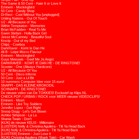
The Game & 50 Cent - Hate It or Love It
Eminem - Mockingbird
50 Cent - Candy Shop
Di-Rect - Cool Without You [unplugged]
Uniting Nations - Out Of Touch
U2 - All Because of You
Within Temptation - Memories
Brian McFadden - Real To Me
Gwen Stefani - Holla Back Girl
Jesse McCartney - Beautiful Soul
Krezip - Out of my Bed
Chipz - Cowboy
DarkRaver - Komt Ie Dan He
Ali B - Leipe Mocro Flavour
Eminem - Mockingbird
Guus Meeuwis - Geef Me Je Angst
DARKRAVER - KOMT IE DAN HE - DE RINGTONE!
Scooter - One (Always Hardcore)
U2 - All Because Of You
50 Cent - Disco Inferno
50 Cent - Just a Lil Bit
10 nummers Computer Idee voor 15 euro!
SNAPPI - DAS KLEINE KROKODIL
SCHNAPPI - DE RINGTONE!
De nieuwe video van De TOKKIES! Exclusief op Klips.NL
CHECK POP / URBAN / ROCK voor MEER nieuwe VIDEOCLIPS!
Eminem - Mosh
Eminem - Like Toy Soldiers
Jennifer Lopez - Get Right
Snoop Dogg - Let's Get Blown
Ashlee Simpson - La La
Shania Twain - Don't
[KIJK] de nieuwe KELIS - Millionaire
[LUISTER] Nelly & Christina Aguilera - Tilt Ya Head Back
[KIJK] Nelly & Christina Aguilera - Tilt Ya Head Back
[LUISTER] Eminem - Just Lose It
[KIJK] Christina Aguilera (Shark Tale) - Car Wash