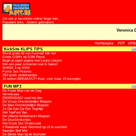
Zet ook je favorieten online! begin hier...
Populaire links
Andere gebruikers
Veronica 
|
|
Hoofdpagina
POP
URB
KickSite KLIPS TIPS
Wordt gratis lid van Funmail! Klik hier
Gratis GSM's bij GSM Plaza!
Begin je eigen pagina met Leuke Linkjes!
Win een paar schoenen van K-Swiss!
SHREK 3 op DVD!
Funny Sex Pictures
250 gratis visitekaartjes
15 weken BREAKOUT! thuis, voor maar 15 eurootjes
FUN MP3
De Foute Mop van de Dag
Veronicaaa
DIERENDAG! raad het dier
De Vrouw Onvriendelijke Moppen
De Man Onvriendelijke Moppen
Zo Die Kan Op Een Tegeltje
Het TopPunt Van..
De Ultieme Ambtenaren Moppen
De DoorDenkertjes
Het Grote Sex Onderzoek
4 Raadsels waar Niemand op zit te wachten
Baantjer Belt Met
De Blinde Man bij de Bushalte