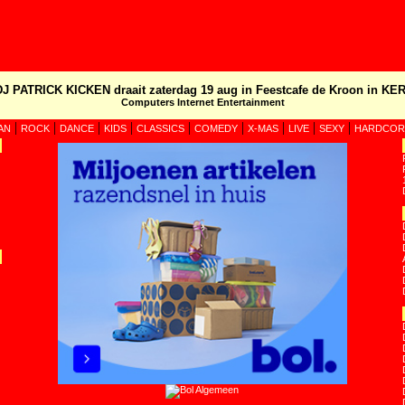
DJ PATRICK KICKEN draait zaterdag 19 aug in Feestcafe de Kroon in KER
Computers Internet Entertainment
|
|
|
|
|
|
|
|
|
AN
ROCK
DANCE
KIDS
CLASSICS
COMEDY
X-MAS
LIVE
SEXY
HARDCOR