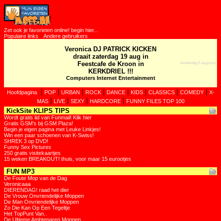
Zet ook je favorieten online! begin hier...
Populaire links
Andere gebruikers
Veronica DJ PATRICK KICKEN
draait zaterdag 19 aug in
Feestcafe de Kroon in
donderdag 6 augustus
KERKDRIEL !!!
Computers Internet Entertainment
|
|
|
|
|
|
|
|
Hoofdpagina
POP
URBAN
ROCK
DANCE
KIDS
CLASSICS
COMEDY
X-
|
|
|
|
MAS
LIVE
SEXY
HARDCORE
FUNNY FILES TOP 100
KickSite KLIPS TIPS
Wordt gratis lid van Funmail! Klik hier
Gratis GSM's bij GSM Plaza!
Begin je eigen pagina met Leuke Linkjes!
Win een paar schoenen van K-Swiss!
SHREK 3 op DVD!
Funny Sex Pictures
250 gratis visitekaartjes
15 weken BREAKOUT! thuis, voor maar 15 eurootjes
FUN MP3
De Foute Mop van de Dag
Veronicaaa
DIERENDAG! raad het dier
De Vrouw Onvriendelijke Moppen
De Man Onvriendelijke Moppen
Zo Die Kan Op Een Tegeltje
Het TopPunt Van..
De Ultieme Ambtenaren Moppen