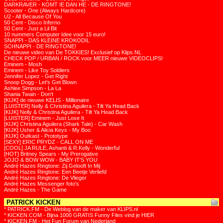
DARKRAVER - KOMT IE DAN HE - DE RINGTONE!
Scooter - One (Always Hardcore)
U2 - All Because Of You
50 Cent - Disco Inferno
50 Cent - Just a Lil Bit
10 nummers Computer Idee voor 15 euro!
SNAPPI - DAS KLEINE KROKODIL
SCHNAPPI - DE RINGTONE!
De nieuwe video van De TOKKIES! Exclusief op Klips.NL
CHECK POP / URBAN / ROCK voor MEER nieuwe VIDEOCLIPS!
Eminem - Mosh
Eminem - Like Toy Soldiers
Jennifer Lopez - Get Right
Snoop Dogg - Let's Get Blown
Ashlee Simpson - La La
Shania Twain - Don't
[KIJK] de nieuwe KELIS - Millionaire
[LUISTER] Nelly & Christina Aguilera - Tilt Ya Head Back
[KIJK] Nelly & Christina Aguilera - Tilt Ya Head Back
[LUISTER] Eminem - Just Lose It
[KIJK] Christina Aguilera (Shark Tale) - Car Wash
[KIJK] Usher & Alicia Keys - My Boo
[KIJK] Outkast - Prototype
[SEXY] ERIC PRYDZ - CALL ON ME
[COOL] JA RULE, Ashanti & R.Kelly - Wonderful
[HOT] Britney Spears - My Prerogative
JOJO & BOW WOW - BABY IT'S YOU
André Hazes Ringtone: Zij Gelooft In Mij
André Hazes Ringtone: Een Beetje Verliefd
André Hazes Ringtone: De Vlieger
André Hazes Messenger foto's
André Hazes - The Game
PATRICK KICKEN
* PATRICK.FM - De Weblog van de maker van KLIPS.nl
* KICKEN.COM - Bijna 1000 GRATIS Funny Files vind je HIER
* KICKEN.FM - Het Fun Forum van Nederland