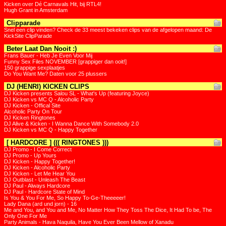
Kicken over Dé Carnavals Hit, bij RTL4!
Hugh Grant in Amsterdam
Clipparade
Snel een clip vinden? Check de 33 meest bekeken clips van de afgelopen maand: De
KickSite ClipParade
Beter Laat Dan Nooit :)
Frans Bauer - Heb Je Even Voor Mij
Funny Sex Files NOVEMBER [grappiger dan ooit!]
150 grappige sexplaatjes
Do You Want Me? Daten voor 25 plussers
DJ (HENRI) KICKEN CLIPS
DJ Kicken presents Salou SL - What's Up (featuring Joyce)
DJ Kicken vs MC Q - Alcoholic Party
DJ Kicken - Offical Site
Alcoholic Party On Tour
DJ Kicken Ringtones
DJ Alive & Kicken - I Wanna Dance With Somebody 2.0
DJ Kicken vs MC Q - Happy Together
[ HARDCORE ] ((( RINGTONES )))
DJ Promo - I Come Correct
DJ Promo - Up Yours
DJ Kicken - Happy Together!
DJ Kicken - Alcoholic Party
DJ Kicken - Let Me Hear You
DJ Outblast - Unleash The Beast
DJ Paul - Always Hardcore
DJ Paul - Hardcore State of Mind
Is You & You For Me, So Happy To-Ge-Theeeeer!
Lady Dana (ard und jorn) - 16
Me and You, and You and Me, No Matter How They Toss The Dice, It Had To be, The
Only One For Me
Party Animals - Hava Naquila, Have You Ever Been Mellow of Xanadu