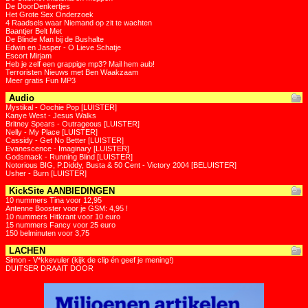
De DoorDenkertjes
Het Grote Sex Onderzoek
4 Raadsels waar Niemand op zit te wachten
Baantjer Belt Met
De Blinde Man bij de Bushalte
Edwin en Jasper - O Lieve Schatje
Escort Mirjam
Heb je zelf een grappige mp3? Mail hem aub!
Terroristen Nieuws met Ben Waakzaam
Meer gratis Fun MP3
Audio
Mystikal - Oochie Pop [LUISTER]
Kanye West - Jesus Walks
Britney Spears - Outrageous [LUISTER]
Nelly - My Place [LUISTER]
Cassidy - Get No Better [LUISTER]
Evanescence - Imaginary [LUISTER]
Godsmack - Running Blind [LUISTER]
Notorious BIG, P.Diddy, Busta & 50 Cent - Victory 2004 [BELUISTER]
Usher - Burn [LUISTER]
KickSite AANBIEDINGEN
10 nummers Tina voor 12,95
Antenne Booster voor je GSM: 4,95 !
10 nummers Hitkrant voor 10 euro
15 nummers Fancy voor 25 euro
150 belminuten voor 3,75
LACHEN
Simon - V*kkevuler (kijk de clip én geef je mening!)
DUITSER DRAAIT DOOR