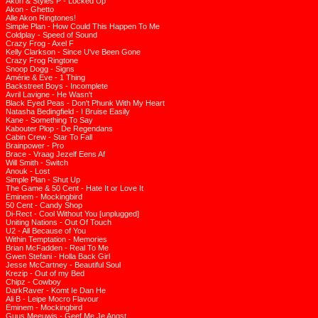
Akon & Styles P - Locked Up
Akon - Ghetto
Alle Akon Ringtones!
Simple Plan - How Could This Happen To Me
Coldplay - Speed of Sound
Crazy Frog - Axel F
Kelly Clarkson - Since U've Been Gone
Crazy Frog Ringtone
Snoop Dogg - Signs
Amérie & Eve - 1 Thing
Backstreet Boys - Incomplete
Avril Lavigne - He Wasn't
Black Eyed Peas - Don't Phunk With My Heart
Natasha Bedingfield - I Bruise Easily
Kane - Something To Say
Kabouter Plop - De Regendans
Cabin Crew - Star To Fall
Brainpower - Pro
Brace - Vraag Jezelf Eens Af
Will Smith - Switch
Anouk - Lost
Simple Plan - Shut Up
The Game & 50 Cent - Hate It or Love It
Eminem - Mockingbird
50 Cent - Candy Shop
Di-Rect - Cool Without You [unplugged]
Uniting Nations - Out Of Touch
U2 - All Because of You
Within Temptation - Memories
Brian McFadden - Real To Me
Gwen Stefani - Holla Back Girl
Jesse McCartney - Beautiful Soul
Krezip - Out of my Bed
Chipz - Cowboy
DarkRaver - Komt Ie Dan He
Ali B - Leipe Mocro Flavour
Eminem - Mockingbird
Guus Meeuwis - Geef Me Je Angst