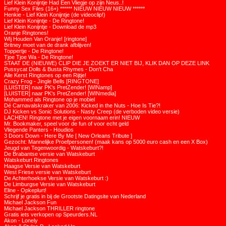
Lief Klein Konijntje Had Een Vliegje op zijn Neus..!
Funny Sex Files (16+) ****** NIEUW NIEUW NIEUW ******
Henkie - Lief Klein Konijntje (de videoclip!)
Lief Klein Konijntje - De Ringtone!
Lief Klein Konijntje - Download de mp3
Oranje Ringtones!
WIj Houden Van Oranje! [ringtone]
Britney moet van de drank afblijven!
Toppertje - De Ringtone!
Tjoe Tjoe Wa - De Ringtone!
STAAT DE (NIEUWE) CLIP DIE JE ZOEKT ER NIET BIJ, KLIK DAN OP DEZE LINK
Pussycat Dolls & Busta Rhymes - Don't Cha
Alle Kerst Ringtones op een Rijtje!
Crazy Frog - Jingle Bells [RINGTONE]
[LUISTER] naar PK's PretZender! [WINamp]
[LUISTER] naar PK's PretZender! [WINmedia]
Mohammed als Ringtone op je mobiel
Dé Carnavalskraker van 2006: Kicked in the Nuts - Hoe Is Tie?!
DJ Kicken vs Sonic Solutions - Nasty Creep (de verboden video versie)
LACHEN! Ringtone met je eigen voornaam erin! NIEUW
Mr. Bookmaker, speel voor de fun of voor echt geld
Vliegende Panters - Houdios
3 Doors Down - Here By Me [ New Orleans Tribute ]
Gezocht: Mannelijke Proefpersonen! (maak kans op 5000 euro cash en een X Box)
Jeugd van Tegenwoordig - Watskeburt?!
De Brabantse versie van Watskeburt
Watskeburt Ringtones
Haagse Versie van Watskeburt
West Friese versie van Watskeburt
De Achterhoekse Versie van Watskeburt :)
De Limburgse Versie van Watskeburt
Eline - Opkeplurt!
Schrijf je gratis in bij de Grootste Datingsite van Nederland
Michael Jackson Fun
Michael Jackson THRILLER ringtone
Gratis iets verkopen op Speurders.NL
Akon - Lonely