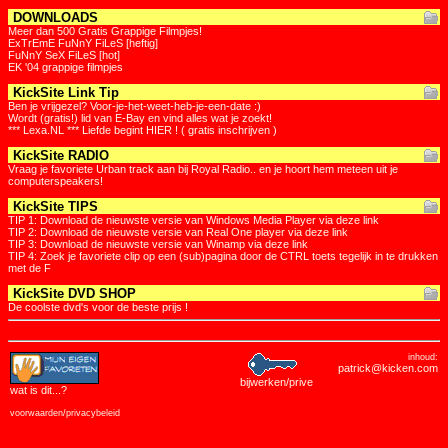
DOWNLOADS
Meer dan 500 Gratis Grappige Filmpjes!
ExTrEmE FuNnY FiLeS [heftig]
FuNnY SeX FiLeS [hot]
EK '04 grappige filmpjes
KickSite Link Tip
Ben je vrijgezel? Voor-je-het-weet-heb-je-een-date :)
Wordt (gratis!) lid van E-Bay en vind alles wat je zoekt!
*** Lexa.NL *** Liefde begint HIER ! ( gratis inschrijven )
KickSite RADIO
Vraag je favoriete Urban track aan bij Royal Radio.. en je hoort hem meteen uit je
computerspeakers!
KickSite TIPS
TIP 1: Download de nieuwste versie van Windows Media Player via deze link
TIP 2: Download de nieuwste versie van Real One player via deze link
TIP 3: Download de nieuwste versie van Winamp via deze link
TIP 4: Zoek je favoriete clip op een (sub)pagina door de CTRL toets tegelijk in te drukken
met de F
KickSite DVD SHOP
De coolste dvd's voor de beste prijs !
inhoud:
patrick@kicken.com
bijwerken/prive
wat is dit
...?
voorwaarden/privacybeleid