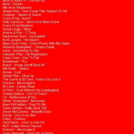
Akon & Styles P - Locked Up
Akon - Ghetto
Alle Akon Ringtones!
Simple Plan - How Could This Happen To Me
Coldplay - Speed of Sound
Crazy Frog - Axel F
Kelly Clarkson - Since U've Been Gone
Crazy Frog Ringtone
Snoop Dogg - Signs
Amérie & Eve - 1 Thing
Backstreet Boys - Incomplete
Avril Lavigne - He Wasn't
Black Eyed Peas - Don't Phunk With My Heart
Natasha Bedingfield - I Bruise Easily
Kane - Something To Say
Kabouter Plop - De Regendans
Cabin Crew - Star To Fall
Brainpower - Pro
Brace - Vraag Jezelf Eens Af
Will Smith - Switch
Anouk - Lost
Simple Plan - Shut Up
The Game & 50 Cent - Hate It or Love It
Eminem - Mockingbird
50 Cent - Candy Shop
Di-Rect - Cool Without You [unplugged]
Uniting Nations - Out Of Touch
U2 - All Because of You
Within Temptation - Memories
Brian McFadden - Real To Me
Gwen Stefani - Holla Back Girl
Jesse McCartney - Beautiful Soul
Krezip - Out of my Bed
Chipz - Cowboy
DarkRaver - Komt Ie Dan He
Ali B - Leipe Mocro Flavour
Eminem - Mockingbird
Guus Meeuwis - Geef Me Je Angst