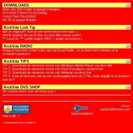
DOWNLOADS
Meer dan 500 Gratis Grappige Filmpjes!
ExTrEmE FuNnY FiLeS [heftig]
FuNnY SeX FiLeS [hot]
EK '04 grappige filmpjes
KickSite Link Tip
Ben je vrijgezel? Voor-je-het-weet-heb-je-een-date :)
Wordt (gratis!) lid van E-Bay en vind alles wat je zoekt!
*** Lexa.NL *** Liefde begint HIER ! ( gratis inschrijven )
KickSite RADIO
Vraag je favoriete Urban track aan bij Royal Radio.. en je hoort hem meteen uit je
computerspeakers!
KickSite TIPS
TIP 1: Download de nieuwste versie van Windows Media Player via deze link
TIP 2: Download de nieuwste versie van Real One player via deze link
TIP 3: Download de nieuwste versie van Winamp via deze link
TIP 4: Zoek je favoriete clip op een (sub)pagina door de CTRL toets tegelijk in te drukken
met de F
KickSite DVD SHOP
De coolste dvd's voor de beste prijs !
inhoud:
patrick@kicken.com
bijwerken/prive
wat is dit
...?
voorwaarden/privacybeleid