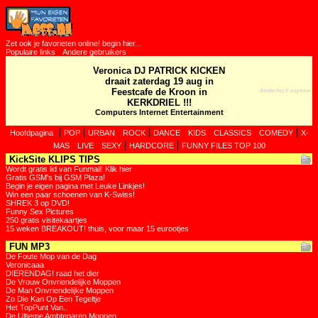
Zet ook je favorieten online! begin hier...
Populaire links
Andere gebruikers
Veronica DJ PATRICK KICKEN
draait zaterdag 19 aug in
Feestcafe de Kroon in
donderdag 6 augustus
KERKDRIEL !!!
Computers Internet Entertainment
|
|
|
|
|
|
|
|
Hoofdpagina
POP
URBAN
ROCK
DANCE
KIDS
CLASSICS
COMEDY
X-
|
|
|
|
MAS
LIVE
SEXY
HARDCORE
FUNNY FILES TOP 100
KickSite KLIPS TIPS
Wordt gratis lid van Funmail! Klik hier
Gratis GSM's bij GSM Plaza!
Begin je eigen pagina met Leuke Linkjes!
Win een paar schoenen van K-Swiss!
SHREK 3 op DVD!
Funny Sex Pictures
250 gratis visitekaartjes
15 weken BREAKOUT! thuis, voor maar 15 eurootjes
FUN MP3
De Foute Mop van de Dag
Veronicaaa
DIERENDAG! raad het dier
De Vrouw Onvriendelijke Moppen
De Man Onvriendelijke Moppen
Zo Die Kan Op Een Tegeltje
Het TopPunt Van..
De Ultieme Ambtenaren Moppen