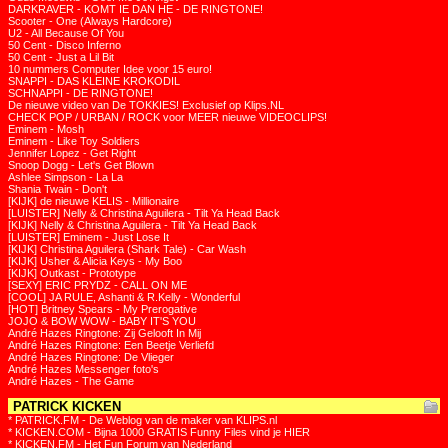
DARKRAVER - KOMT IE DAN HE - DE RINGTONE!
Scooter - One (Always Hardcore)
U2 - All Because Of You
50 Cent - Disco Inferno
50 Cent - Just a Lil Bit
10 nummers Computer Idee voor 15 euro!
SNAPPI - DAS KLEINE KROKODIL
SCHNAPPI - DE RINGTONE!
De nieuwe video van De TOKKIES! Exclusief op Klips.NL
CHECK POP / URBAN / ROCK voor MEER nieuwe VIDEOCLIPS!
Eminem - Mosh
Eminem - Like Toy Soldiers
Jennifer Lopez - Get Right
Snoop Dogg - Let's Get Blown
Ashlee Simpson - La La
Shania Twain - Don't
[KIJK] de nieuwe KELIS - Millionaire
[LUISTER] Nelly & Christina Aguilera - Tilt Ya Head Back
[KIJK] Nelly & Christina Aguilera - Tilt Ya Head Back
[LUISTER] Eminem - Just Lose It
[KIJK] Christina Aguilera (Shark Tale) - Car Wash
[KIJK] Usher & Alicia Keys - My Boo
[KIJK] Outkast - Prototype
[SEXY] ERIC PRYDZ - CALL ON ME
[COOL] JA RULE, Ashanti & R.Kelly - Wonderful
[HOT] Britney Spears - My Prerogative
JOJO & BOW WOW - BABY IT'S YOU
André Hazes Ringtone: Zij Gelooft In Mij
André Hazes Ringtone: Een Beetje Verliefd
André Hazes Ringtone: De Vlieger
André Hazes Messenger foto's
André Hazes - The Game
PATRICK KICKEN
* PATRICK.FM - De Weblog van de maker van KLIPS.nl
* KICKEN.COM - Bijna 1000 GRATIS Funny Files vind je HIER
* KICKEN.FM - Het Fun Forum van Nederland