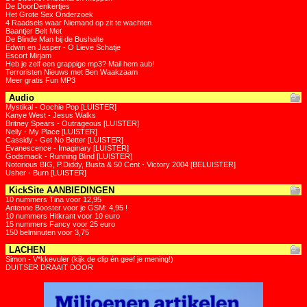
De DoorDenkertjes
Het Grote Sex Onderzoek
4 Raadsels waar Niemand op zit te wachten
Baantjer Belt Met
De Blinde Man bij de Bushalte
Edwin en Jasper - O Lieve Schatje
Escort Mirjam
Heb je zelf een grappige mp3? Mail hem aub!
Terroristen Nieuws met Ben Waakzaam
Meer gratis Fun MP3
Audio
Mystikal - Oochie Pop [LUISTER]
Kanye West - Jesus Walks
Britney Spears - Outrageous [LUISTER]
Nelly - My Place [LUISTER]
Cassidy - Get No Better [LUISTER]
Evanescence - Imaginary [LUISTER]
Godsmack - Running Blind [LUISTER]
Notorious BIG, P.Diddy, Busta & 50 Cent - Victory 2004 [BELUISTER]
Usher - Burn [LUISTER]
KickSite AANBIEDINGEN
10 nummers Tina voor 12,95
Antenne Booster voor je GSM: 4,95 !
10 nummers Hitkrant voor 10 euro
15 nummers Fancy voor 25 euro
150 belminuten voor 3,75
LACHEN
Simon - V*kkevuler (kijk de clip én geef je mening!)
DUITSER DRAAIT DOOR