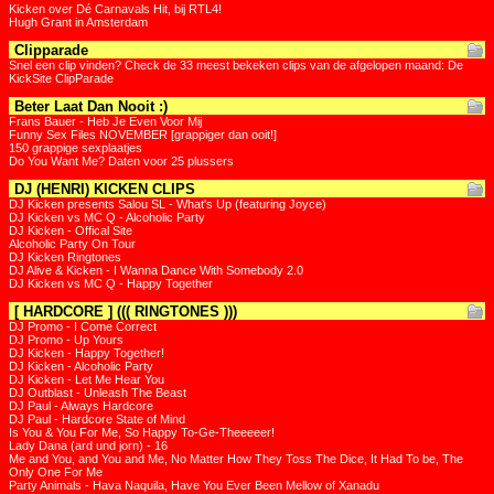
Kicken over Dé Carnavals Hit, bij RTL4!
Hugh Grant in Amsterdam
Clipparade
Snel een clip vinden? Check de 33 meest bekeken clips van de afgelopen maand: De
KickSite ClipParade
Beter Laat Dan Nooit :)
Frans Bauer - Heb Je Even Voor Mij
Funny Sex Files NOVEMBER [grappiger dan ooit!]
150 grappige sexplaatjes
Do You Want Me? Daten voor 25 plussers
DJ (HENRI) KICKEN CLIPS
DJ Kicken presents Salou SL - What's Up (featuring Joyce)
DJ Kicken vs MC Q - Alcoholic Party
DJ Kicken - Offical Site
Alcoholic Party On Tour
DJ Kicken Ringtones
DJ Alive & Kicken - I Wanna Dance With Somebody 2.0
DJ Kicken vs MC Q - Happy Together
[ HARDCORE ] ((( RINGTONES )))
DJ Promo - I Come Correct
DJ Promo - Up Yours
DJ Kicken - Happy Together!
DJ Kicken - Alcoholic Party
DJ Kicken - Let Me Hear You
DJ Outblast - Unleash The Beast
DJ Paul - Always Hardcore
DJ Paul - Hardcore State of Mind
Is You & You For Me, So Happy To-Ge-Theeeeer!
Lady Dana (ard und jorn) - 16
Me and You, and You and Me, No Matter How They Toss The Dice, It Had To be, The
Only One For Me
Party Animals - Hava Naquila, Have You Ever Been Mellow of Xanadu