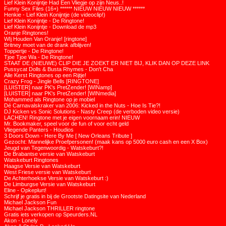
Lief Klein Konijntje Had Een Vliegje op zijn Neus..!
Funny Sex Files (16+) ****** NIEUW NIEUW NIEUW ******
Henkie - Lief Klein Konijntje (de videoclip!)
Lief Klein Konijntje - De Ringtone!
Lief Klein Konijntje - Download de mp3
Oranje Ringtones!
WIj Houden Van Oranje! [ringtone]
Britney moet van de drank afblijven!
Toppertje - De Ringtone!
Tjoe Tjoe Wa - De Ringtone!
STAAT DE (NIEUWE) CLIP DIE JE ZOEKT ER NIET BIJ, KLIK DAN OP DEZE LINK
Pussycat Dolls & Busta Rhymes - Don't Cha
Alle Kerst Ringtones op een Rijtje!
Crazy Frog - Jingle Bells [RINGTONE]
[LUISTER] naar PK's PretZender! [WINamp]
[LUISTER] naar PK's PretZender! [WINmedia]
Mohammed als Ringtone op je mobiel
Dé Carnavalskraker van 2006: Kicked in the Nuts - Hoe Is Tie?!
DJ Kicken vs Sonic Solutions - Nasty Creep (de verboden video versie)
LACHEN! Ringtone met je eigen voornaam erin! NIEUW
Mr. Bookmaker, speel voor de fun of voor echt geld
Vliegende Panters - Houdios
3 Doors Down - Here By Me [ New Orleans Tribute ]
Gezocht: Mannelijke Proefpersonen! (maak kans op 5000 euro cash en een X Box)
Jeugd van Tegenwoordig - Watskeburt?!
De Brabantse versie van Watskeburt
Watskeburt Ringtones
Haagse Versie van Watskeburt
West Friese versie van Watskeburt
De Achterhoekse Versie van Watskeburt :)
De Limburgse Versie van Watskeburt
Eline - Opkeplurt!
Schrijf je gratis in bij de Grootste Datingsite van Nederland
Michael Jackson Fun
Michael Jackson THRILLER ringtone
Gratis iets verkopen op Speurders.NL
Akon - Lonely