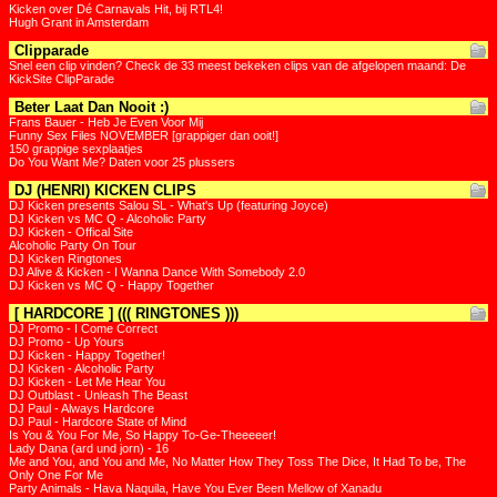
Kicken over Dé Carnavals Hit, bij RTL4!
Hugh Grant in Amsterdam
Clipparade
Snel een clip vinden? Check de 33 meest bekeken clips van de afgelopen maand: De
KickSite ClipParade
Beter Laat Dan Nooit :)
Frans Bauer - Heb Je Even Voor Mij
Funny Sex Files NOVEMBER [grappiger dan ooit!]
150 grappige sexplaatjes
Do You Want Me? Daten voor 25 plussers
DJ (HENRI) KICKEN CLIPS
DJ Kicken presents Salou SL - What's Up (featuring Joyce)
DJ Kicken vs MC Q - Alcoholic Party
DJ Kicken - Offical Site
Alcoholic Party On Tour
DJ Kicken Ringtones
DJ Alive & Kicken - I Wanna Dance With Somebody 2.0
DJ Kicken vs MC Q - Happy Together
[ HARDCORE ] ((( RINGTONES )))
DJ Promo - I Come Correct
DJ Promo - Up Yours
DJ Kicken - Happy Together!
DJ Kicken - Alcoholic Party
DJ Kicken - Let Me Hear You
DJ Outblast - Unleash The Beast
DJ Paul - Always Hardcore
DJ Paul - Hardcore State of Mind
Is You & You For Me, So Happy To-Ge-Theeeeer!
Lady Dana (ard und jorn) - 16
Me and You, and You and Me, No Matter How They Toss The Dice, It Had To be, The
Only One For Me
Party Animals - Hava Naquila, Have You Ever Been Mellow of Xanadu