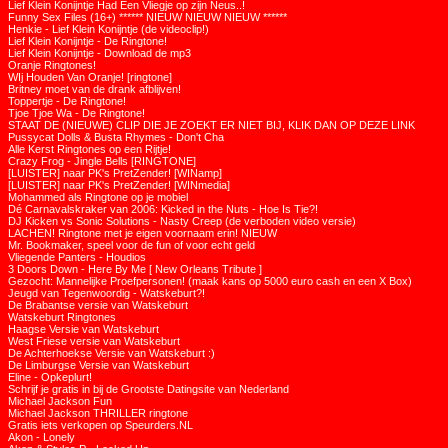
Lief Klein Konijntje Had Een Vliegje op zijn Neus..!
Funny Sex Files (16+) ****** NIEUW NIEUW NIEUW ******
Henkie - Lief Klein Konijntje (de videoclip!)
Lief Klein Konijntje - De Ringtone!
Lief Klein Konijntje - Download de mp3
Oranje Ringtones!
WIj Houden Van Oranje! [ringtone]
Britney moet van de drank afblijven!
Toppertje - De Ringtone!
Tjoe Tjoe Wa - De Ringtone!
STAAT DE (NIEUWE) CLIP DIE JE ZOEKT ER NIET BIJ, KLIK DAN OP DEZE LINK
Pussycat Dolls & Busta Rhymes - Don't Cha
Alle Kerst Ringtones op een Rijtje!
Crazy Frog - Jingle Bells [RINGTONE]
[LUISTER] naar PK's PretZender! [WINamp]
[LUISTER] naar PK's PretZender! [WINmedia]
Mohammed als Ringtone op je mobiel
Dé Carnavalskraker van 2006: Kicked in the Nuts - Hoe Is Tie?!
DJ Kicken vs Sonic Solutions - Nasty Creep (de verboden video versie)
LACHEN! Ringtone met je eigen voornaam erin! NIEUW
Mr. Bookmaker, speel voor de fun of voor echt geld
Vliegende Panters - Houdios
3 Doors Down - Here By Me [ New Orleans Tribute ]
Gezocht: Mannelijke Proefpersonen! (maak kans op 5000 euro cash en een X Box)
Jeugd van Tegenwoordig - Watskeburt?!
De Brabantse versie van Watskeburt
Watskeburt Ringtones
Haagse Versie van Watskeburt
West Friese versie van Watskeburt
De Achterhoekse Versie van Watskeburt :)
De Limburgse Versie van Watskeburt
Eline - Opkeplurt!
Schrijf je gratis in bij de Grootste Datingsite van Nederland
Michael Jackson Fun
Michael Jackson THRILLER ringtone
Gratis iets verkopen op Speurders.NL
Akon - Lonely