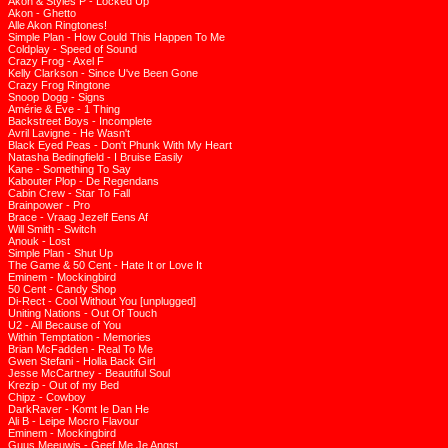
Akon & Styles P - Locked Up
Akon - Ghetto
Alle Akon Ringtones!
Simple Plan - How Could This Happen To Me
Coldplay - Speed of Sound
Crazy Frog - Axel F
Kelly Clarkson - Since U've Been Gone
Crazy Frog Ringtone
Snoop Dogg - Signs
Amérie & Eve - 1 Thing
Backstreet Boys - Incomplete
Avril Lavigne - He Wasn't
Black Eyed Peas - Don't Phunk With My Heart
Natasha Bedingfield - I Bruise Easily
Kane - Something To Say
Kabouter Plop - De Regendans
Cabin Crew - Star To Fall
Brainpower - Pro
Brace - Vraag Jezelf Eens Af
Will Smith - Switch
Anouk - Lost
Simple Plan - Shut Up
The Game & 50 Cent - Hate It or Love It
Eminem - Mockingbird
50 Cent - Candy Shop
Di-Rect - Cool Without You [unplugged]
Uniting Nations - Out Of Touch
U2 - All Because of You
Within Temptation - Memories
Brian McFadden - Real To Me
Gwen Stefani - Holla Back Girl
Jesse McCartney - Beautiful Soul
Krezip - Out of my Bed
Chipz - Cowboy
DarkRaver - Komt Ie Dan He
Ali B - Leipe Mocro Flavour
Eminem - Mockingbird
Guus Meeuwis - Geef Me Je Angst