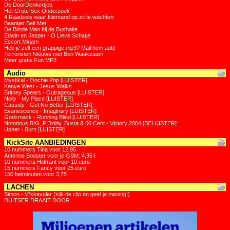
De DoorDenkertjes
Het Grote Sex Onderzoek
4 Raadsels waar Niemand op zit te wachten
Baantjer Belt Met
De Blinde Man bij de Bushalte
Edwin en Jasper - O Lieve Schatje
Escort Mirjam
Heb je zelf een grappige mp3? Mail hem aub!
Terroristen Nieuws met Ben Waakzaam
Meer gratis Fun MP3
Audio
Mystikal - Oochie Pop [LUISTER]
Kanye West - Jesus Walks
Britney Spears - Outrageous [LUISTER]
Nelly - My Place [LUISTER]
Cassidy - Get No Better [LUISTER]
Evanescence - Imaginary [LUISTER]
Godsmack - Running Blind [LUISTER]
Notorious BIG, P.Diddy, Busta & 50 Cent - Victory 2004 [BELUISTER]
Usher - Burn [LUISTER]
KickSite AANBIEDINGEN
10 nummers Tina voor 12,95
Antenne Booster voor je GSM: 4,95 !
10 nummers Hitkrant voor 10 euro
15 nummers Fancy voor 25 euro
150 belminuten voor 3,75
LACHEN
Simon - V*kkevuler (kijk de clip én geef je mening!)
DUITSER DRAAIT DOOR