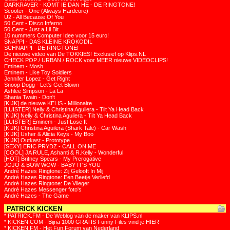
DARKRAVER - KOMT IE DAN HE - DE RINGTONE!
Scooter - One (Always Hardcore)
U2 - All Because Of You
50 Cent - Disco Inferno
50 Cent - Just a Lil Bit
10 nummers Computer Idee voor 15 euro!
SNAPPI - DAS KLEINE KROKODIL
SCHNAPPI - DE RINGTONE!
De nieuwe video van De TOKKIES! Exclusief op Klips.NL
CHECK POP / URBAN / ROCK voor MEER nieuwe VIDEOCLIPS!
Eminem - Mosh
Eminem - Like Toy Soldiers
Jennifer Lopez - Get Right
Snoop Dogg - Let's Get Blown
Ashlee Simpson - La La
Shania Twain - Don't
[KIJK] de nieuwe KELIS - Millionaire
[LUISTER] Nelly & Christina Aguilera - Tilt Ya Head Back
[KIJK] Nelly & Christina Aguilera - Tilt Ya Head Back
[LUISTER] Eminem - Just Lose It
[KIJK] Christina Aguilera (Shark Tale) - Car Wash
[KIJK] Usher & Alicia Keys - My Boo
[KIJK] Outkast - Prototype
[SEXY] ERIC PRYDZ - CALL ON ME
[COOL] JA RULE, Ashanti & R.Kelly - Wonderful
[HOT] Britney Spears - My Prerogative
JOJO & BOW WOW - BABY IT'S YOU
André Hazes Ringtone: Zij Gelooft In Mij
André Hazes Ringtone: Een Beetje Verliefd
André Hazes Ringtone: De Vlieger
André Hazes Messenger foto's
André Hazes - The Game
PATRICK KICKEN
* PATRICK.FM - De Weblog van de maker van KLIPS.nl
* KICKEN.COM - Bijna 1000 GRATIS Funny Files vind je HIER
* KICKEN.FM - Het Fun Forum van Nederland