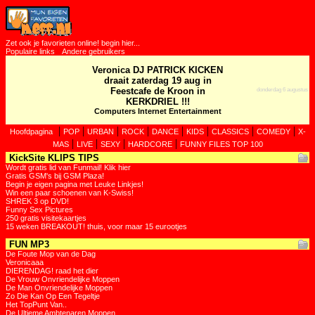
Zet ook je favorieten online! begin hier...
Populaire links
Andere gebruikers
Veronica DJ PATRICK KICKEN
draait zaterdag 19 aug in
Feestcafe de Kroon in
donderdag 6 augustus
KERKDRIEL !!!
Computers Internet Entertainment
|
|
|
|
|
|
|
|
Hoofdpagina
POP
URBAN
ROCK
DANCE
KIDS
CLASSICS
COMEDY
X-
|
|
|
|
MAS
LIVE
SEXY
HARDCORE
FUNNY FILES TOP 100
KickSite KLIPS TIPS
Wordt gratis lid van Funmail! Klik hier
Gratis GSM's bij GSM Plaza!
Begin je eigen pagina met Leuke Linkjes!
Win een paar schoenen van K-Swiss!
SHREK 3 op DVD!
Funny Sex Pictures
250 gratis visitekaartjes
15 weken BREAKOUT! thuis, voor maar 15 eurootjes
FUN MP3
De Foute Mop van de Dag
Veronicaaa
DIERENDAG! raad het dier
De Vrouw Onvriendelijke Moppen
De Man Onvriendelijke Moppen
Zo Die Kan Op Een Tegeltje
Het TopPunt Van..
De Ultieme Ambtenaren Moppen