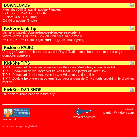
DOWNLOADS
Meer dan 500 Gratis Grappige Filmpjes!
ExTrEmE FuNnY FiLeS [heftig]
FuNnY SeX FiLeS [hot]
EK '04 grappige filmpjes
KickSite Link Tip
Ben je vrijgezel? Voor-je-het-weet-heb-je-een-date :)
Wordt (gratis!) lid van E-Bay en vind alles wat je zoekt!
*** Lexa.NL *** Liefde begint HIER ! ( gratis inschrijven )
KickSite RADIO
Vraag je favoriete Urban track aan bij Royal Radio.. en je hoort hem meteen uit je
computerspeakers!
KickSite TIPS
TIP 1: Download de nieuwste versie van Windows Media Player via deze link
TIP 2: Download de nieuwste versie van Real One player via deze link
TIP 3: Download de nieuwste versie van Winamp via deze link
TIP 4: Zoek je favoriete clip op een (sub)pagina door de CTRL toets tegelijk in te drukken
met de F
KickSite DVD SHOP
De coolste dvd's voor de beste prijs !
inhoud:
patrick@kicken.com
bijwerken/prive
wat is dit
...?
voorwaarden/privacybeleid