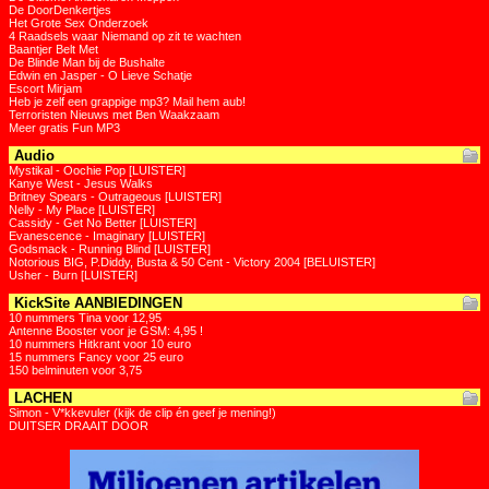
De DoorDenkertjes
Het Grote Sex Onderzoek
4 Raadsels waar Niemand op zit te wachten
Baantjer Belt Met
De Blinde Man bij de Bushalte
Edwin en Jasper - O Lieve Schatje
Escort Mirjam
Heb je zelf een grappige mp3? Mail hem aub!
Terroristen Nieuws met Ben Waakzaam
Meer gratis Fun MP3
Audio
Mystikal - Oochie Pop [LUISTER]
Kanye West - Jesus Walks
Britney Spears - Outrageous [LUISTER]
Nelly - My Place [LUISTER]
Cassidy - Get No Better [LUISTER]
Evanescence - Imaginary [LUISTER]
Godsmack - Running Blind [LUISTER]
Notorious BIG, P.Diddy, Busta & 50 Cent - Victory 2004 [BELUISTER]
Usher - Burn [LUISTER]
KickSite AANBIEDINGEN
10 nummers Tina voor 12,95
Antenne Booster voor je GSM: 4,95 !
10 nummers Hitkrant voor 10 euro
15 nummers Fancy voor 25 euro
150 belminuten voor 3,75
LACHEN
Simon - V*kkevuler (kijk de clip én geef je mening!)
DUITSER DRAAIT DOOR