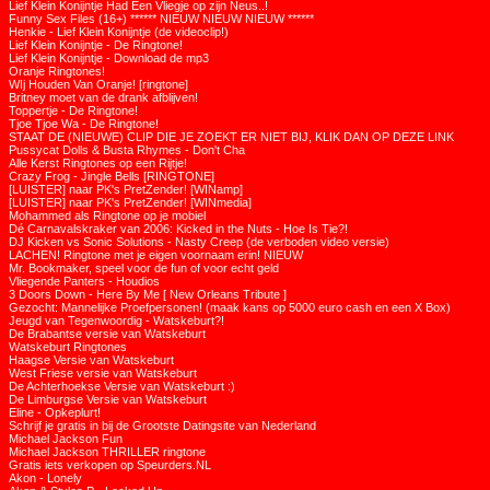
Lief Klein Konijntje Had Een Vliegje op zijn Neus..!
Funny Sex Files (16+) ****** NIEUW NIEUW NIEUW ******
Henkie - Lief Klein Konijntje (de videoclip!)
Lief Klein Konijntje - De Ringtone!
Lief Klein Konijntje - Download de mp3
Oranje Ringtones!
WIj Houden Van Oranje! [ringtone]
Britney moet van de drank afblijven!
Toppertje - De Ringtone!
Tjoe Tjoe Wa - De Ringtone!
STAAT DE (NIEUWE) CLIP DIE JE ZOEKT ER NIET BIJ, KLIK DAN OP DEZE LINK
Pussycat Dolls & Busta Rhymes - Don't Cha
Alle Kerst Ringtones op een Rijtje!
Crazy Frog - Jingle Bells [RINGTONE]
[LUISTER] naar PK's PretZender! [WINamp]
[LUISTER] naar PK's PretZender! [WINmedia]
Mohammed als Ringtone op je mobiel
Dé Carnavalskraker van 2006: Kicked in the Nuts - Hoe Is Tie?!
DJ Kicken vs Sonic Solutions - Nasty Creep (de verboden video versie)
LACHEN! Ringtone met je eigen voornaam erin! NIEUW
Mr. Bookmaker, speel voor de fun of voor echt geld
Vliegende Panters - Houdios
3 Doors Down - Here By Me [ New Orleans Tribute ]
Gezocht: Mannelijke Proefpersonen! (maak kans op 5000 euro cash en een X Box)
Jeugd van Tegenwoordig - Watskeburt?!
De Brabantse versie van Watskeburt
Watskeburt Ringtones
Haagse Versie van Watskeburt
West Friese versie van Watskeburt
De Achterhoekse Versie van Watskeburt :)
De Limburgse Versie van Watskeburt
Eline - Opkeplurt!
Schrijf je gratis in bij de Grootste Datingsite van Nederland
Michael Jackson Fun
Michael Jackson THRILLER ringtone
Gratis iets verkopen op Speurders.NL
Akon - Lonely