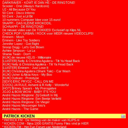
DARKRAVER - KOMT IE DAN HE - DE RINGTONE!
Scooter - One (Always Hardcore)
U2 - All Because Of You
50 Cent - Disco Inferno
50 Cent - Just a Lil Bit
10 nummers Computer Idee voor 15 euro!
SNAPPI - DAS KLEINE KROKODIL
SCHNAPPI - DE RINGTONE!
De nieuwe video van De TOKKIES! Exclusief op Klips.NL
CHECK POP / URBAN / ROCK voor MEER nieuwe VIDEOCLIPS!
Eminem - Mosh
Eminem - Like Toy Soldiers
Jennifer Lopez - Get Right
Snoop Dogg - Let's Get Blown
Ashlee Simpson - La La
Shania Twain - Don't
[KIJK] de nieuwe KELIS - Millionaire
[LUISTER] Nelly & Christina Aguilera - Tilt Ya Head Back
[KIJK] Nelly & Christina Aguilera - Tilt Ya Head Back
[LUISTER] Eminem - Just Lose It
[KIJK] Christina Aguilera (Shark Tale) - Car Wash
[KIJK] Usher & Alicia Keys - My Boo
[KIJK] Outkast - Prototype
[SEXY] ERIC PRYDZ - CALL ON ME
[COOL] JA RULE, Ashanti & R.Kelly - Wonderful
[HOT] Britney Spears - My Prerogative
JOJO & BOW WOW - BABY IT'S YOU
André Hazes Ringtone: Zij Gelooft In Mij
André Hazes Ringtone: Een Beetje Verliefd
André Hazes Ringtone: De Vlieger
André Hazes Messenger foto's
André Hazes - The Game
PATRICK KICKEN
* PATRICK.FM - De Weblog van de maker van KLIPS.nl
* KICKEN.COM - Bijna 1000 GRATIS Funny Files vind je HIER
* KICKEN.FM - Het Fun Forum van Nederland