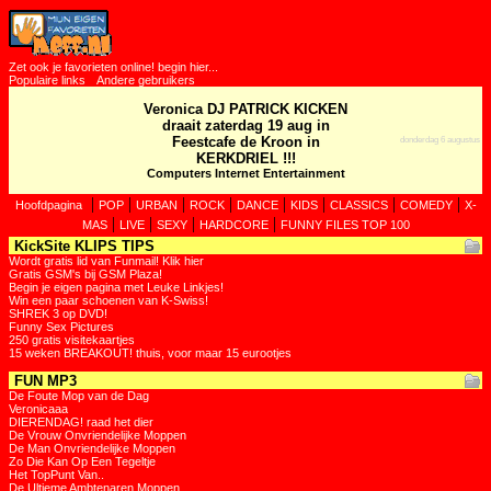
Zet ook je favorieten online! begin hier...
Populaire links
Andere gebruikers
Veronica DJ PATRICK KICKEN
draait zaterdag 19 aug in
Feestcafe de Kroon in
donderdag 6 augustus
KERKDRIEL !!!
Computers Internet Entertainment
|
|
|
|
|
|
|
|
Hoofdpagina
POP
URBAN
ROCK
DANCE
KIDS
CLASSICS
COMEDY
X-
|
|
|
|
MAS
LIVE
SEXY
HARDCORE
FUNNY FILES TOP 100
KickSite KLIPS TIPS
Wordt gratis lid van Funmail! Klik hier
Gratis GSM's bij GSM Plaza!
Begin je eigen pagina met Leuke Linkjes!
Win een paar schoenen van K-Swiss!
SHREK 3 op DVD!
Funny Sex Pictures
250 gratis visitekaartjes
15 weken BREAKOUT! thuis, voor maar 15 eurootjes
FUN MP3
De Foute Mop van de Dag
Veronicaaa
DIERENDAG! raad het dier
De Vrouw Onvriendelijke Moppen
De Man Onvriendelijke Moppen
Zo Die Kan Op Een Tegeltje
Het TopPunt Van..
De Ultieme Ambtenaren Moppen