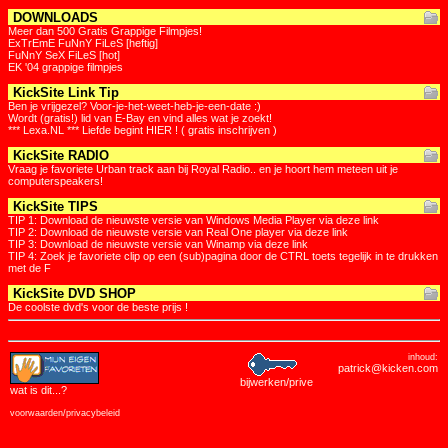
DOWNLOADS
Meer dan 500 Gratis Grappige Filmpjes!
ExTrEmE FuNnY FiLeS [heftig]
FuNnY SeX FiLeS [hot]
EK '04 grappige filmpjes
KickSite Link Tip
Ben je vrijgezel? Voor-je-het-weet-heb-je-een-date :)
Wordt (gratis!) lid van E-Bay en vind alles wat je zoekt!
*** Lexa.NL *** Liefde begint HIER ! ( gratis inschrijven )
KickSite RADIO
Vraag je favoriete Urban track aan bij Royal Radio.. en je hoort hem meteen uit je
computerspeakers!
KickSite TIPS
TIP 1: Download de nieuwste versie van Windows Media Player via deze link
TIP 2: Download de nieuwste versie van Real One player via deze link
TIP 3: Download de nieuwste versie van Winamp via deze link
TIP 4: Zoek je favoriete clip op een (sub)pagina door de CTRL toets tegelijk in te drukken
met de F
KickSite DVD SHOP
De coolste dvd's voor de beste prijs !
inhoud:
patrick@kicken.com
bijwerken/prive
wat is dit
...?
voorwaarden/privacybeleid