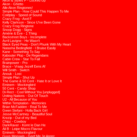
Akon & Styles P - Locked Up
Akon - Ghetto
Alle Akon Ringtones!
Simple Plan - How Could This Happen To Me
Coldplay - Speed of Sound
Crazy Frog - Axel F
Kelly Clarkson - Since U've Been Gone
Crazy Frog Ringtone
Snoop Dogg - Signs
Amérie & Eve - 1 Thing
Backstreet Boys - Incomplete
Avril Lavigne - He Wasn't
Black Eyed Peas - Don't Phunk With My Heart
Natasha Bedingfield - I Bruise Easily
Kane - Something To Say
Kabouter Plop - De Regendans
Cabin Crew - Star To Fall
Brainpower - Pro
Brace - Vraag Jezelf Eens Af
Will Smith - Switch
Anouk - Lost
Simple Plan - Shut Up
The Game & 50 Cent - Hate It or Love It
Eminem - Mockingbird
50 Cent - Candy Shop
Di-Rect - Cool Without You [unplugged]
Uniting Nations - Out Of Touch
U2 - All Because of You
Within Temptation - Memories
Brian McFadden - Real To Me
Gwen Stefani - Holla Back Girl
Jesse McCartney - Beautiful Soul
Krezip - Out of my Bed
Chipz - Cowboy
DarkRaver - Komt Ie Dan He
Ali B - Leipe Mocro Flavour
Eminem - Mockingbird
Guus Meeuwis - Geef Me Je Angst