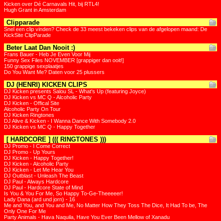
Kicken over Dé Carnavals Hit, bij RTL4!
Hugh Grant in Amsterdam
Clipparade
Snel een clip vinden? Check de 33 meest bekeken clips van de afgelopen maand: De
KickSite ClipParade
Beter Laat Dan Nooit :)
Frans Bauer - Heb Je Even Voor Mij
Funny Sex Files NOVEMBER [grappiger dan ooit!]
150 grappige sexplaatjes
Do You Want Me? Daten voor 25 plussers
DJ (HENRI) KICKEN CLIPS
DJ Kicken presents Salou SL - What's Up (featuring Joyce)
DJ Kicken vs MC Q - Alcoholic Party
DJ Kicken - Offical Site
Alcoholic Party On Tour
DJ Kicken Ringtones
DJ Alive & Kicken - I Wanna Dance With Somebody 2.0
DJ Kicken vs MC Q - Happy Together
[ HARDCORE ] ((( RINGTONES )))
DJ Promo - I Come Correct
DJ Promo - Up Yours
DJ Kicken - Happy Together!
DJ Kicken - Alcoholic Party
DJ Kicken - Let Me Hear You
DJ Outblast - Unleash The Beast
DJ Paul - Always Hardcore
DJ Paul - Hardcore State of Mind
Is You & You For Me, So Happy To-Ge-Theeeeer!
Lady Dana (ard und jorn) - 16
Me and You, and You and Me, No Matter How They Toss The Dice, It Had To be, The
Only One For Me
Party Animals - Hava Naquila, Have You Ever Been Mellow of Xanadu