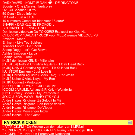
DARKRAVER - KOMT IE DAN HE - DE RINGTONE!
Scooter - One (Always Hardcore)
U2 - All Because Of You
50 Cent - Disco Inferno
50 Cent - Just a Lil Bit
10 nummers Computer Idee voor 15 euro!
SNAPPI - DAS KLEINE KROKODIL
SCHNAPPI - DE RINGTONE!
De nieuwe video van De TOKKIES! Exclusief op Klips.NL
CHECK POP / URBAN / ROCK voor MEER nieuwe VIDEOCLIPS!
Eminem - Mosh
Eminem - Like Toy Soldiers
Jennifer Lopez - Get Right
Snoop Dogg - Let's Get Blown
Ashlee Simpson - La La
Shania Twain - Don't
[KIJK] de nieuwe KELIS - Millionaire
[LUISTER] Nelly & Christina Aguilera - Tilt Ya Head Back
[KIJK] Nelly & Christina Aguilera - Tilt Ya Head Back
[LUISTER] Eminem - Just Lose It
[KIJK] Christina Aguilera (Shark Tale) - Car Wash
[KIJK] Usher & Alicia Keys - My Boo
[KIJK] Outkast - Prototype
[SEXY] ERIC PRYDZ - CALL ON ME
[COOL] JA RULE, Ashanti & R.Kelly - Wonderful
[HOT] Britney Spears - My Prerogative
JOJO & BOW WOW - BABY IT'S YOU
André Hazes Ringtone: Zij Gelooft In Mij
André Hazes Ringtone: Een Beetje Verliefd
André Hazes Ringtone: De Vlieger
André Hazes Messenger foto's
André Hazes - The Game
PATRICK KICKEN
* PATRICK.FM - De Weblog van de maker van KLIPS.nl
* KICKEN.COM - Bijna 1000 GRATIS Funny Files vind je HIER
* KICKEN.FM - Het Fun Forum van Nederland