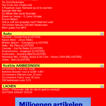
De DoorDenkertjes
Het Grote Sex Onderzoek
4 Raadsels waar Niemand op zit te wachten
Baantjer Belt Met
De Blinde Man bij de Bushalte
Edwin en Jasper - O Lieve Schatje
Escort Mirjam
Heb je zelf een grappige mp3? Mail hem aub!
Terroristen Nieuws met Ben Waakzaam
Meer gratis Fun MP3
Audio
Mystikal - Oochie Pop [LUISTER]
Kanye West - Jesus Walks
Britney Spears - Outrageous [LUISTER]
Nelly - My Place [LUISTER]
Cassidy - Get No Better [LUISTER]
Evanescence - Imaginary [LUISTER]
Godsmack - Running Blind [LUISTER]
Notorious BIG, P.Diddy, Busta & 50 Cent - Victory 2004 [BELUISTER]
Usher - Burn [LUISTER]
KickSite AANBIEDINGEN
10 nummers Tina voor 12,95
Antenne Booster voor je GSM: 4,95 !
10 nummers Hitkrant voor 10 euro
15 nummers Fancy voor 25 euro
150 belminuten voor 3,75
LACHEN
Simon - V*kkevuler (kijk de clip én geef je mening!)
DUITSER DRAAIT DOOR