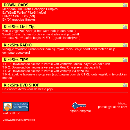
DOWNLOADS
Meer dan 500 Gratis Grappige Filmpjes!
ExTrEmE FuNnY FiLeS [heftig]
FuNnY SeX FiLeS [hot]
EK '04 grappige filmpjes
KickSite Link Tip
Ben je vrijgezel? Voor-je-het-weet-heb-je-een-date :)
Wordt (gratis!) lid van E-Bay en vind alles wat je zoekt!
*** Lexa.NL *** Liefde begint HIER ! ( gratis inschrijven )
KickSite RADIO
Vraag je favoriete Urban track aan bij Royal Radio.. en je hoort hem meteen uit je
computerspeakers!
KickSite TIPS
TIP 1: Download de nieuwste versie van Windows Media Player via deze link
TIP 2: Download de nieuwste versie van Real One player via deze link
TIP 3: Download de nieuwste versie van Winamp via deze link
TIP 4: Zoek je favoriete clip op een (sub)pagina door de CTRL toets tegelijk in te drukken
met de F
KickSite DVD SHOP
De coolste dvd's voor de beste prijs !
inhoud:
patrick@kicken.com
bijwerken/prive
wat is dit
...?
voorwaarden/privacybeleid