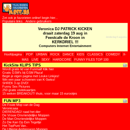
Zet ook je favorieten online! begin hier...
Populaire links
Andere gebruikers
Veronica DJ PATRICK KICKEN
draait zaterdag 19 aug in
Feestcafe de Kroon in
donderdag 6 augustus
KERKDRIEL !!!
Computers Internet Entertainment
|
|
|
|
|
|
|
|
Hoofdpagina
POP
URBAN
ROCK
DANCE
KIDS
CLASSICS
COMEDY
X-
|
|
|
|
MAS
LIVE
SEXY
HARDCORE
FUNNY FILES TOP 100
KickSite KLIPS TIPS
Wordt gratis lid van Funmail! Klik hier
Gratis GSM's bij GSM Plaza!
Begin je eigen pagina met Leuke Linkjes!
Win een paar schoenen van K-Swiss!
SHREK 3 op DVD!
Funny Sex Pictures
250 gratis visitekaartjes
15 weken BREAKOUT! thuis, voor maar 15 eurootjes
FUN MP3
De Foute Mop van de Dag
Veronicaaa
DIERENDAG! raad het dier
De Vrouw Onvriendelijke Moppen
De Man Onvriendelijke Moppen
Zo Die Kan Op Een Tegeltje
Het TopPunt Van..
De Ultieme Ambtenaren Moppen