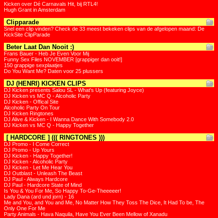
Kicken over Dé Carnavals Hit, bij RTL4!
Hugh Grant in Amsterdam
Clipparade
Snel een clip vinden? Check de 33 meest bekeken clips van de afgelopen maand: De
KickSite ClipParade
Beter Laat Dan Nooit :)
Frans Bauer - Heb Je Even Voor Mij
Funny Sex Files NOVEMBER [grappiger dan ooit!]
150 grappige sexplaatjes
Do You Want Me? Daten voor 25 plussers
DJ (HENRI) KICKEN CLIPS
DJ Kicken presents Salou SL - What's Up (featuring Joyce)
DJ Kicken vs MC Q - Alcoholic Party
DJ Kicken - Offical Site
Alcoholic Party On Tour
DJ Kicken Ringtones
DJ Alive & Kicken - I Wanna Dance With Somebody 2.0
DJ Kicken vs MC Q - Happy Together
[ HARDCORE ] ((( RINGTONES )))
DJ Promo - I Come Correct
DJ Promo - Up Yours
DJ Kicken - Happy Together!
DJ Kicken - Alcoholic Party
DJ Kicken - Let Me Hear You
DJ Outblast - Unleash The Beast
DJ Paul - Always Hardcore
DJ Paul - Hardcore State of Mind
Is You & You For Me, So Happy To-Ge-Theeeeer!
Lady Dana (ard und jorn) - 16
Me and You, and You and Me, No Matter How They Toss The Dice, It Had To be, The
Only One For Me
Party Animals - Hava Naquila, Have You Ever Been Mellow of Xanadu