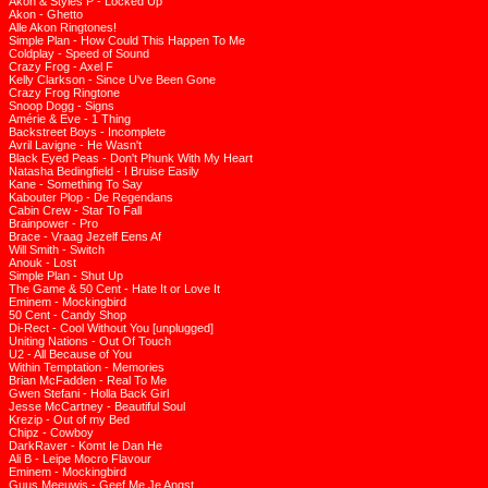
Akon & Styles P - Locked Up
Akon - Ghetto
Alle Akon Ringtones!
Simple Plan - How Could This Happen To Me
Coldplay - Speed of Sound
Crazy Frog - Axel F
Kelly Clarkson - Since U've Been Gone
Crazy Frog Ringtone
Snoop Dogg - Signs
Amérie & Eve - 1 Thing
Backstreet Boys - Incomplete
Avril Lavigne - He Wasn't
Black Eyed Peas - Don't Phunk With My Heart
Natasha Bedingfield - I Bruise Easily
Kane - Something To Say
Kabouter Plop - De Regendans
Cabin Crew - Star To Fall
Brainpower - Pro
Brace - Vraag Jezelf Eens Af
Will Smith - Switch
Anouk - Lost
Simple Plan - Shut Up
The Game & 50 Cent - Hate It or Love It
Eminem - Mockingbird
50 Cent - Candy Shop
Di-Rect - Cool Without You [unplugged]
Uniting Nations - Out Of Touch
U2 - All Because of You
Within Temptation - Memories
Brian McFadden - Real To Me
Gwen Stefani - Holla Back Girl
Jesse McCartney - Beautiful Soul
Krezip - Out of my Bed
Chipz - Cowboy
DarkRaver - Komt Ie Dan He
Ali B - Leipe Mocro Flavour
Eminem - Mockingbird
Guus Meeuwis - Geef Me Je Angst