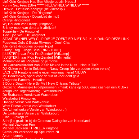
Lief Klein Konijntje Had Een Vliegje op zijn Neus..!
Funny Sex Files (16+) ****** NIEUW NIEUW NIEUW ******
Henkie - Lief Klein Konijntje (de videoclip!)
Lief Klein Konijntje - De Ringtone!
Lief Klein Konijntje - Download de mp3
Oranje Ringtones!
WIj Houden Van Oranje! [ringtone]
Britney moet van de drank afblijven!
Toppertje - De Ringtone!
Tjoe Tjoe Wa - De Ringtone!
STAAT DE (NIEUWE) CLIP DIE JE ZOEKT ER NIET BIJ, KLIK DAN OP DEZE LINK
Pussycat Dolls & Busta Rhymes - Don't Cha
Alle Kerst Ringtones op een Rijtje!
Crazy Frog - Jingle Bells [RINGTONE]
[LUISTER] naar PK's PretZender! [WINamp]
[LUISTER] naar PK's PretZender! [WINmedia]
Mohammed als Ringtone op je mobiel
Dé Carnavalskraker van 2006: Kicked in the Nuts - Hoe Is Tie?!
DJ Kicken vs Sonic Solutions - Nasty Creep (de verboden video versie)
LACHEN! Ringtone met je eigen voornaam erin! NIEUW
Mr. Bookmaker, speel voor de fun of voor echt geld
Vliegende Panters - Houdios
3 Doors Down - Here By Me [ New Orleans Tribute ]
Gezocht: Mannelijke Proefpersonen! (maak kans op 5000 euro cash en een X Box)
Jeugd van Tegenwoordig - Watskeburt?!
De Brabantse versie van Watskeburt
Watskeburt Ringtones
Haagse Versie van Watskeburt
West Friese versie van Watskeburt
De Achterhoekse Versie van Watskeburt :)
De Limburgse Versie van Watskeburt
Eline - Opkeplurt!
Schrijf je gratis in bij de Grootste Datingsite van Nederland
Michael Jackson Fun
Michael Jackson THRILLER ringtone
Gratis iets verkopen op Speurders.NL
Akon - Lonely