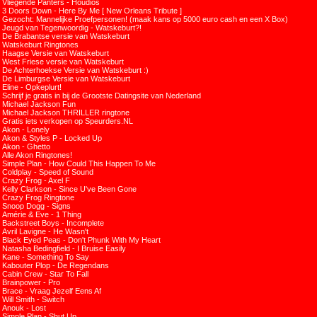
Vliegende Panters - Houdios
3 Doors Down - Here By Me [ New Orleans Tribute ]
Gezocht: Mannelijke Proefpersonen! (maak kans op 5000 euro cash en een X Box)
Jeugd van Tegenwoordig - Watskeburt?!
De Brabantse versie van Watskeburt
Watskeburt Ringtones
Haagse Versie van Watskeburt
West Friese versie van Watskeburt
De Achterhoekse Versie van Watskeburt :)
De Limburgse Versie van Watskeburt
Eline - Opkeplurt!
Schrijf je gratis in bij de Grootste Datingsite van Nederland
Michael Jackson Fun
Michael Jackson THRILLER ringtone
Gratis iets verkopen op Speurders.NL
Akon - Lonely
Akon & Styles P - Locked Up
Akon - Ghetto
Alle Akon Ringtones!
Simple Plan - How Could This Happen To Me
Coldplay - Speed of Sound
Crazy Frog - Axel F
Kelly Clarkson - Since U've Been Gone
Crazy Frog Ringtone
Snoop Dogg - Signs
Amérie & Eve - 1 Thing
Backstreet Boys - Incomplete
Avril Lavigne - He Wasn't
Black Eyed Peas - Don't Phunk With My Heart
Natasha Bedingfield - I Bruise Easily
Kane - Something To Say
Kabouter Plop - De Regendans
Cabin Crew - Star To Fall
Brainpower - Pro
Brace - Vraag Jezelf Eens Af
Will Smith - Switch
Anouk - Lost
Simple Plan - Shut Up