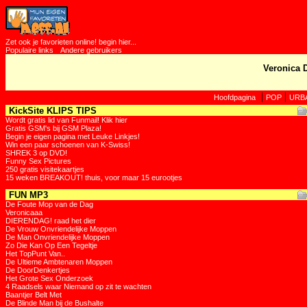
Zet ook je favorieten online! begin hier...
Populaire links
Andere gebruikers
Veronica 
|
|
Hoofdpagina
POP
URB
KickSite KLIPS TIPS
Wordt gratis lid van Funmail! Klik hier
Gratis GSM's bij GSM Plaza!
Begin je eigen pagina met Leuke Linkjes!
Win een paar schoenen van K-Swiss!
SHREK 3 op DVD!
Funny Sex Pictures
250 gratis visitekaartjes
15 weken BREAKOUT! thuis, voor maar 15 eurootjes
FUN MP3
De Foute Mop van de Dag
Veronicaaa
DIERENDAG! raad het dier
De Vrouw Onvriendelijke Moppen
De Man Onvriendelijke Moppen
Zo Die Kan Op Een Tegeltje
Het TopPunt Van..
De Ultieme Ambtenaren Moppen
De DoorDenkertjes
Het Grote Sex Onderzoek
4 Raadsels waar Niemand op zit te wachten
Baantjer Belt Met
De Blinde Man bij de Bushalte