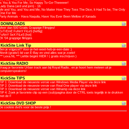
Is You & You For Me, So Happy To-Ge-Theeeeer!
Lady Dana (ard und jorn) - 16
Me and You, and You and Me, No Matter How They Toss The Dice, It Had To be, The Only
One For Me
Party Animals - Hava Naquila, Have You Ever Been Mellow of Xanadu
DOWNLOADS
Meer dan 500 Gratis Grappige Filmpjes!
ExTrEmE FuNnY FiLeS [heftig]
FuNnY SeX FiLeS [hot]
EK '04 grappige filmpjes
KickSite Link Tip
Ben je vrijgezel? Voor-je-het-weet-heb-je-een-date :)
Wordt (gratis!) lid van E-Bay en vind alles wat je zoekt!
*** Lexa.NL *** Liefde begint HIER ! ( gratis inschrijven )
KickSite RADIO
Vraag je favoriete Urban track aan bij Royal Radio.. en je hoort hem meteen uit je
computerspeakers!
KickSite TIPS
TIP 1: Download de nieuwste versie van Windows Media Player via deze link
TIP 2: Download de nieuwste versie van Real One player via deze link
TIP 3: Download de nieuwste versie van Winamp via deze link
TIP 4: Zoek je favoriete clip op een (sub)pagina door de CTRL toets tegelijk in te drukken
met de F
KickSite DVD SHOP
De coolste dvd's voor de beste prijs !