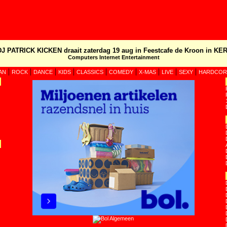
DJ PATRICK KICKEN draait zaterdag 19 aug in Feestcafe de Kroon in KER
Computers Internet Entertainment
|
|
|
|
|
|
|
|
|
AN
ROCK
DANCE
KIDS
CLASSICS
COMEDY
X-MAS
LIVE
SEXY
HARDCOR