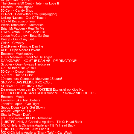
The Game & 50 Cent - Hate It or Love It
Eminem - Mockingbird
50 Cent - Candy Shop
Di-Rect - Cool Without You [unplugged]
Uniting Nations - Out Of Touch
U2 - All Because of You
Within Temptation - Memories
Brian McFadden - Real To Me
Gwen Stefani - Holla Back Girl
Jesse McCartney - Beautiful Soul
Krezip - Out of my Bed
Chipz - Cowboy
DarkRaver - Komt Ie Dan He
Ali B - Leipe Mocro Flavour
Eminem - Mockingbird
Guus Meeuwis - Geef Me Je Angst
DARKRAVER - KOMT IE DAN HE - DE RINGTONE!
Scooter - One (Always Hardcore)
U2 - All Because Of You
50 Cent - Disco Inferno
50 Cent - Just a Lil Bit
10 nummers Computer Idee voor 15 euro!
SNAPPI - DAS KLEINE KROKODIL
SCHNAPPI - DE RINGTONE!
De nieuwe video van De TOKKIES! Exclusief op Klips.NL
CHECK POP / URBAN / ROCK voor MEER nieuwe VIDEOCLIPS!
Eminem - Mosh
Eminem - Like Toy Soldiers
Jennifer Lopez - Get Right
Snoop Dogg - Let's Get Blown
Ashlee Simpson - La La
Shania Twain - Don't
[KIJK] de nieuwe KELIS - Millionaire
[LUISTER] Nelly & Christina Aguilera - Tilt Ya Head Back
[KIJK] Nelly & Christina Aguilera - Tilt Ya Head Back
[LUISTER] Eminem - Just Lose It
[KIJK] Christina Aguilera (Shark Tale) - Car Wash