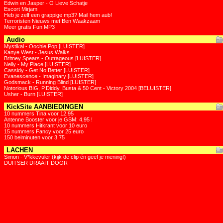
Edwin en Jasper - O Lieve Schatje
Escort Mirjam
Heb je zelf een grappige mp3? Mail hem aub!
Terroristen Nieuws met Ben Waakzaam
Meer gratis Fun MP3
Audio
Mystikal - Oochie Pop [LUISTER]
Kanye West - Jesus Walks
Britney Spears - Outrageous [LUISTER]
Nelly - My Place [LUISTER]
Cassidy - Get No Better [LUISTER]
Evanescence - Imaginary [LUISTER]
Godsmack - Running Blind [LUISTER]
Notorious BIG, P.Diddy, Busta & 50 Cent - Victory 2004 [BELUISTER]
Usher - Burn [LUISTER]
KickSite AANBIEDINGEN
10 nummers Tina voor 12,95
Antenne Booster voor je GSM: 4,95 !
10 nummers Hitkrant voor 10 euro
15 nummers Fancy voor 25 euro
150 belminuten voor 3,75
LACHEN
Simon - V*kkevuler (kijk de clip én geef je mening!)
DUITSER DRAAIT DOOR