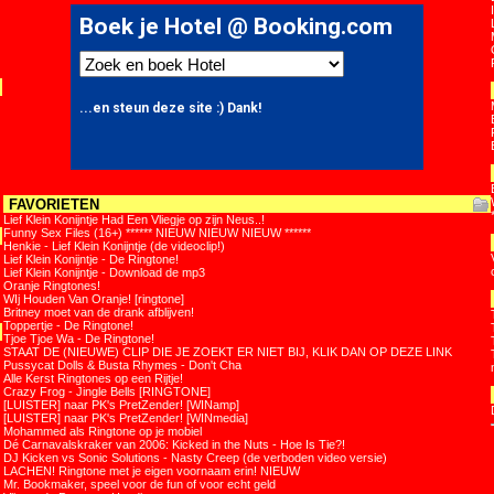
FAVORIETEN
Lief Klein Konijntje Had Een Vliegje op zijn Neus..!
Funny Sex Files (16+) ****** NIEUW NIEUW NIEUW ******
Henkie - Lief Klein Konijntje (de videoclip!)
Lief Klein Konijntje - De Ringtone!
Lief Klein Konijntje - Download de mp3
Oranje Ringtones!
WIj Houden Van Oranje! [ringtone]
Britney moet van de drank afblijven!
Toppertje - De Ringtone!
Tjoe Tjoe Wa - De Ringtone!
STAAT DE (NIEUWE) CLIP DIE JE ZOEKT ER NIET BIJ, KLIK DAN OP DEZE LINK
Pussycat Dolls & Busta Rhymes - Don't Cha
Alle Kerst Ringtones op een Rijtje!
Crazy Frog - Jingle Bells [RINGTONE]
[LUISTER] naar PK's PretZender! [WINamp]
[LUISTER] naar PK's PretZender! [WINmedia]
Mohammed als Ringtone op je mobiel
Dé Carnavalskraker van 2006: Kicked in the Nuts - Hoe Is Tie?!
DJ Kicken vs Sonic Solutions - Nasty Creep (de verboden video versie)
LACHEN! Ringtone met je eigen voornaam erin! NIEUW
Mr. Bookmaker, speel voor de fun of voor echt geld