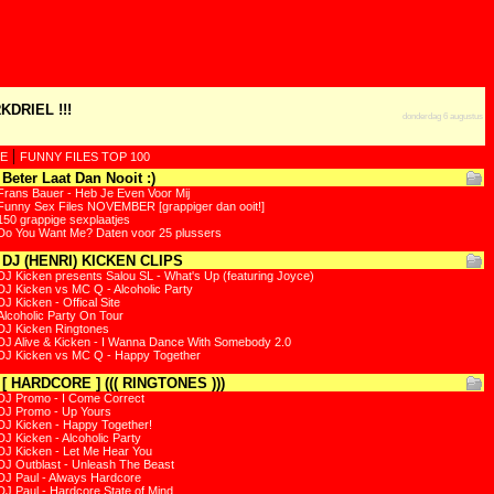
KDRIEL !!!
donderdag 6 augustus
|
E
FUNNY FILES TOP 100
Beter Laat Dan Nooit :)
Frans Bauer - Heb Je Even Voor Mij
Funny Sex Files NOVEMBER [grappiger dan ooit!]
150 grappige sexplaatjes
Do You Want Me? Daten voor 25 plussers
DJ (HENRI) KICKEN CLIPS
DJ Kicken presents Salou SL - What's Up (featuring Joyce)
DJ Kicken vs MC Q - Alcoholic Party
DJ Kicken - Offical Site
Alcoholic Party On Tour
DJ Kicken Ringtones
DJ Alive & Kicken - I Wanna Dance With Somebody 2.0
DJ Kicken vs MC Q - Happy Together
[ HARDCORE ] ((( RINGTONES )))
DJ Promo - I Come Correct
DJ Promo - Up Yours
DJ Kicken - Happy Together!
DJ Kicken - Alcoholic Party
DJ Kicken - Let Me Hear You
DJ Outblast - Unleash The Beast
DJ Paul - Always Hardcore
DJ Paul - Hardcore State of Mind