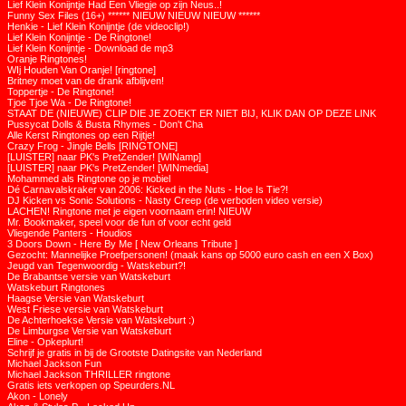
Lief Klein Konijntje Had Een Vliegje op zijn Neus..!
Funny Sex Files (16+) ****** NIEUW NIEUW NIEUW ******
Henkie - Lief Klein Konijntje (de videoclip!)
Lief Klein Konijntje - De Ringtone!
Lief Klein Konijntje - Download de mp3
Oranje Ringtones!
WIj Houden Van Oranje! [ringtone]
Britney moet van de drank afblijven!
Toppertje - De Ringtone!
Tjoe Tjoe Wa - De Ringtone!
STAAT DE (NIEUWE) CLIP DIE JE ZOEKT ER NIET BIJ, KLIK DAN OP DEZE LINK
Pussycat Dolls & Busta Rhymes - Don't Cha
Alle Kerst Ringtones op een Rijtje!
Crazy Frog - Jingle Bells [RINGTONE]
[LUISTER] naar PK's PretZender! [WINamp]
[LUISTER] naar PK's PretZender! [WINmedia]
Mohammed als Ringtone op je mobiel
Dé Carnavalskraker van 2006: Kicked in the Nuts - Hoe Is Tie?!
DJ Kicken vs Sonic Solutions - Nasty Creep (de verboden video versie)
LACHEN! Ringtone met je eigen voornaam erin! NIEUW
Mr. Bookmaker, speel voor de fun of voor echt geld
Vliegende Panters - Houdios
3 Doors Down - Here By Me [ New Orleans Tribute ]
Gezocht: Mannelijke Proefpersonen! (maak kans op 5000 euro cash en een X Box)
Jeugd van Tegenwoordig - Watskeburt?!
De Brabantse versie van Watskeburt
Watskeburt Ringtones
Haagse Versie van Watskeburt
West Friese versie van Watskeburt
De Achterhoekse Versie van Watskeburt :)
De Limburgse Versie van Watskeburt
Eline - Opkeplurt!
Schrijf je gratis in bij de Grootste Datingsite van Nederland
Michael Jackson Fun
Michael Jackson THRILLER ringtone
Gratis iets verkopen op Speurders.NL
Akon - Lonely