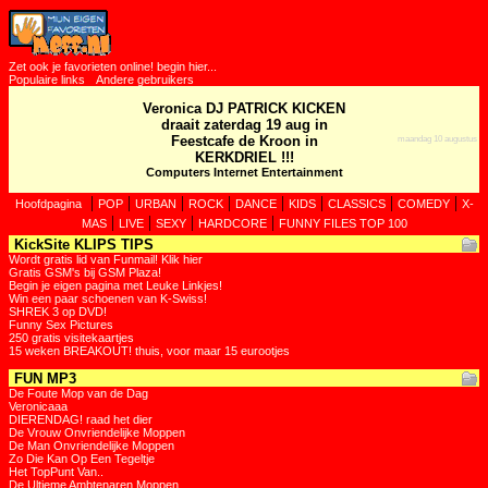
Zet ook je favorieten online! begin hier...
Populaire links
Andere gebruikers
Veronica DJ PATRICK KICKEN
draait zaterdag 19 aug in
Feestcafe de Kroon in
maandag 10 augustus
KERKDRIEL !!!
Computers Internet Entertainment
|
|
|
|
|
|
|
|
Hoofdpagina
POP
URBAN
ROCK
DANCE
KIDS
CLASSICS
COMEDY
X-
|
|
|
|
MAS
LIVE
SEXY
HARDCORE
FUNNY FILES TOP 100
KickSite KLIPS TIPS
Wordt gratis lid van Funmail! Klik hier
Gratis GSM's bij GSM Plaza!
Begin je eigen pagina met Leuke Linkjes!
Win een paar schoenen van K-Swiss!
SHREK 3 op DVD!
Funny Sex Pictures
250 gratis visitekaartjes
15 weken BREAKOUT! thuis, voor maar 15 eurootjes
FUN MP3
De Foute Mop van de Dag
Veronicaaa
DIERENDAG! raad het dier
De Vrouw Onvriendelijke Moppen
De Man Onvriendelijke Moppen
Zo Die Kan Op Een Tegeltje
Het TopPunt Van..
De Ultieme Ambtenaren Moppen