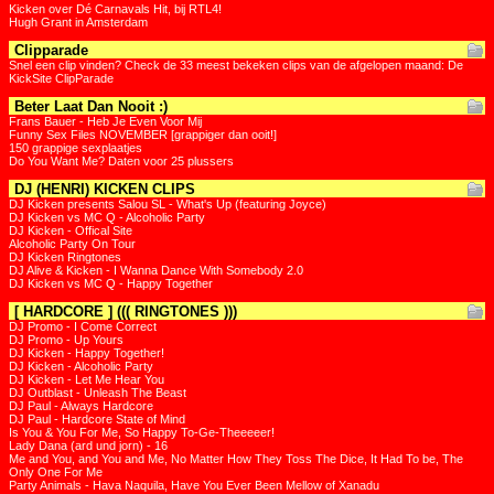
Kicken over Dé Carnavals Hit, bij RTL4!
Hugh Grant in Amsterdam
Clipparade
Snel een clip vinden? Check de 33 meest bekeken clips van de afgelopen maand: De
KickSite ClipParade
Beter Laat Dan Nooit :)
Frans Bauer - Heb Je Even Voor Mij
Funny Sex Files NOVEMBER [grappiger dan ooit!]
150 grappige sexplaatjes
Do You Want Me? Daten voor 25 plussers
DJ (HENRI) KICKEN CLIPS
DJ Kicken presents Salou SL - What's Up (featuring Joyce)
DJ Kicken vs MC Q - Alcoholic Party
DJ Kicken - Offical Site
Alcoholic Party On Tour
DJ Kicken Ringtones
DJ Alive & Kicken - I Wanna Dance With Somebody 2.0
DJ Kicken vs MC Q - Happy Together
[ HARDCORE ] ((( RINGTONES )))
DJ Promo - I Come Correct
DJ Promo - Up Yours
DJ Kicken - Happy Together!
DJ Kicken - Alcoholic Party
DJ Kicken - Let Me Hear You
DJ Outblast - Unleash The Beast
DJ Paul - Always Hardcore
DJ Paul - Hardcore State of Mind
Is You & You For Me, So Happy To-Ge-Theeeeer!
Lady Dana (ard und jorn) - 16
Me and You, and You and Me, No Matter How They Toss The Dice, It Had To be, The
Only One For Me
Party Animals - Hava Naquila, Have You Ever Been Mellow of Xanadu