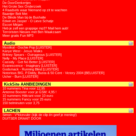
De DoorDenkertjes
Het Grote Sex Onderzoek
4 Raadsels waar Niemand op zit te wachten
Baantjer Belt Met
De Blinde Man bij de Bushalte
Edwin en Jasper - O Lieve Schatje
Escort Mirjam
Heb je zelf een grappige mp3? Mail hem aub!
Terroristen Nieuws met Ben Waakzaam
Meer gratis Fun MP3
Audio
Mystikal - Oochie Pop [LUISTER]
Kanye West - Jesus Walks
Britney Spears - Outrageous [LUISTER]
Nelly - My Place [LUISTER]
Cassidy - Get No Better [LUISTER]
Evanescence - Imaginary [LUISTER]
Godsmack - Running Blind [LUISTER]
Notorious BIG, P.Diddy, Busta & 50 Cent - Victory 2004 [BELUISTER]
Usher - Burn [LUISTER]
KickSite AANBIEDINGEN
10 nummers Tina voor 12,95
Antenne Booster voor je GSM: 4,95 !
10 nummers Hitkrant voor 10 euro
15 nummers Fancy voor 25 euro
150 belminuten voor 3,75
LACHEN
Simon - V*kkevuler (kijk de clip én geef je mening!)
DUITSER DRAAIT DOOR