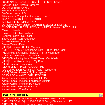
DARKRAVER - KOMT IE DAN HE - DE RINGTONE!
Scooter - One (Always Hardcore)
U2 - All Because Of You
50 Cent - Disco Inferno
50 Cent - Just a Lil Bit
10 nummers Computer Idee voor 15 euro!
SNAPPI - DAS KLEINE KROKODIL
SCHNAPPI - DE RINGTONE!
De nieuwe video van De TOKKIES! Exclusief op Klips.NL
CHECK POP / URBAN / ROCK voor MEER nieuwe VIDEOCLIPS!
Eminem - Mosh
Eminem - Like Toy Soldiers
Jennifer Lopez - Get Right
Snoop Dogg - Let's Get Blown
Ashlee Simpson - La La
Shania Twain - Don't
[KIJK] de nieuwe KELIS - Millionaire
[LUISTER] Nelly & Christina Aguilera - Tilt Ya Head Back
[KIJK] Nelly & Christina Aguilera - Tilt Ya Head Back
[LUISTER] Eminem - Just Lose It
[KIJK] Christina Aguilera (Shark Tale) - Car Wash
[KIJK] Usher & Alicia Keys - My Boo
[KIJK] Outkast - Prototype
[SEXY] ERIC PRYDZ - CALL ON ME
[COOL] JA RULE, Ashanti & R.Kelly - Wonderful
[HOT] Britney Spears - My Prerogative
JOJO & BOW WOW - BABY IT'S YOU
André Hazes Ringtone: Zij Gelooft In Mij
André Hazes Ringtone: Een Beetje Verliefd
André Hazes Ringtone: De Vlieger
André Hazes Messenger foto's
André Hazes - The Game
PATRICK KICKEN
* PATRICK.FM - De Weblog van de maker van KLIPS.nl
* KICKEN.COM - Bijna 1000 GRATIS Funny Files vind je HIER
* KICKEN.FM - Het Fun Forum van Nederland