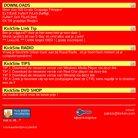
DOWNLOADS
Meer dan 500 Gratis Grappige Filmpjes!
ExTrEmE FuNnY FiLeS [heftig]
FuNnY SeX FiLeS [hot]
EK '04 grappige filmpjes
KickSite Link Tip
Ben je vrijgezel? Voor-je-het-weet-heb-je-een-date :)
Wordt (gratis!) lid van E-Bay en vind alles wat je zoekt!
*** Lexa.NL *** Liefde begint HIER ! ( gratis inschrijven )
KickSite RADIO
Vraag je favoriete Urban track aan bij Royal Radio.. en je hoort hem meteen uit je
computerspeakers!
KickSite TIPS
TIP 1: Download de nieuwste versie van Windows Media Player via deze link
TIP 2: Download de nieuwste versie van Real One player via deze link
TIP 3: Download de nieuwste versie van Winamp via deze link
TIP 4: Zoek je favoriete clip op een (sub)pagina door de CTRL toets tegelijk in te drukken
met de F
KickSite DVD SHOP
De coolste dvd's voor de beste prijs !
inhoud:
patrick@kicken.com
bijwerken/prive
wat is dit
...?
voorwaarden/privacybeleid