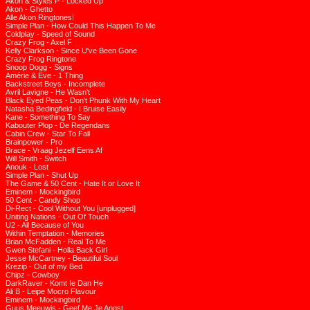
Akon & Styles P - Locked Up
Akon - Ghetto
Alle Akon Ringtones!
Simple Plan - How Could This Happen To Me
Coldplay - Speed of Sound
Crazy Frog - Axel F
Kelly Clarkson - Since U've Been Gone
Crazy Frog Ringtone
Snoop Dogg - Signs
Amérie & Eve - 1 Thing
Backstreet Boys - Incomplete
Avril Lavigne - He Wasn't
Black Eyed Peas - Don't Phunk With My Heart
Natasha Bedingfield - I Bruise Easily
Kane - Something To Say
Kabouter Plop - De Regendans
Cabin Crew - Star To Fall
Brainpower - Pro
Brace - Vraag Jezelf Eens Af
Will Smith - Switch
Anouk - Lost
Simple Plan - Shut Up
The Game & 50 Cent - Hate It or Love It
Eminem - Mockingbird
50 Cent - Candy Shop
Di-Rect - Cool Without You [unplugged]
Uniting Nations - Out Of Touch
U2 - All Because of You
Within Temptation - Memories
Brian McFadden - Real To Me
Gwen Stefani - Holla Back Girl
Jesse McCartney - Beautiful Soul
Krezip - Out of my Bed
Chipz - Cowboy
DarkRaver - Komt Ie Dan He
Ali B - Leipe Mocro Flavour
Eminem - Mockingbird
Guus Meeuwis - Geef Me Je Angst