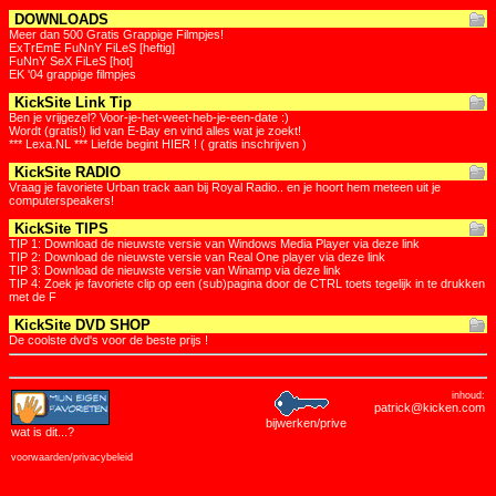
DOWNLOADS
Meer dan 500 Gratis Grappige Filmpjes!
ExTrEmE FuNnY FiLeS [heftig]
FuNnY SeX FiLeS [hot]
EK '04 grappige filmpjes
KickSite Link Tip
Ben je vrijgezel? Voor-je-het-weet-heb-je-een-date :)
Wordt (gratis!) lid van E-Bay en vind alles wat je zoekt!
*** Lexa.NL *** Liefde begint HIER ! ( gratis inschrijven )
KickSite RADIO
Vraag je favoriete Urban track aan bij Royal Radio.. en je hoort hem meteen uit je
computerspeakers!
KickSite TIPS
TIP 1: Download de nieuwste versie van Windows Media Player via deze link
TIP 2: Download de nieuwste versie van Real One player via deze link
TIP 3: Download de nieuwste versie van Winamp via deze link
TIP 4: Zoek je favoriete clip op een (sub)pagina door de CTRL toets tegelijk in te drukken
met de F
KickSite DVD SHOP
De coolste dvd's voor de beste prijs !
inhoud:
patrick@kicken.com
bijwerken/prive
wat is dit
...?
voorwaarden/privacybeleid