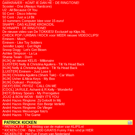
DARKRAVER - KOMT IE DAN HE - DE RINGTONE!
Scooter - One (Always Hardcore)
U2 - All Because Of You
50 Cent - Disco Inferno
50 Cent - Just a Lil Bit
10 nummers Computer Idee voor 15 euro!
SNAPPI - DAS KLEINE KROKODIL
SCHNAPPI - DE RINGTONE!
De nieuwe video van De TOKKIES! Exclusief op Klips.NL
CHECK POP / URBAN / ROCK voor MEER nieuwe VIDEOCLIPS!
Eminem - Mosh
Eminem - Like Toy Soldiers
Jennifer Lopez - Get Right
Snoop Dogg - Let's Get Blown
Ashlee Simpson - La La
Shania Twain - Don't
[KIJK] de nieuwe KELIS - Millionaire
[LUISTER] Nelly & Christina Aguilera - Tilt Ya Head Back
[KIJK] Nelly & Christina Aguilera - Tilt Ya Head Back
[LUISTER] Eminem - Just Lose It
[KIJK] Christina Aguilera (Shark Tale) - Car Wash
[KIJK] Usher & Alicia Keys - My Boo
[KIJK] Outkast - Prototype
[SEXY] ERIC PRYDZ - CALL ON ME
[COOL] JA RULE, Ashanti & R.Kelly - Wonderful
[HOT] Britney Spears - My Prerogative
JOJO & BOW WOW - BABY IT'S YOU
André Hazes Ringtone: Zij Gelooft In Mij
André Hazes Ringtone: Een Beetje Verliefd
André Hazes Ringtone: De Vlieger
André Hazes Messenger foto's
André Hazes - The Game
PATRICK KICKEN
* PATRICK.FM - De Weblog van de maker van KLIPS.nl
* KICKEN.COM - Bijna 1000 GRATIS Funny Files vind je HIER
* KICKEN.FM - Het Fun Forum van Nederland