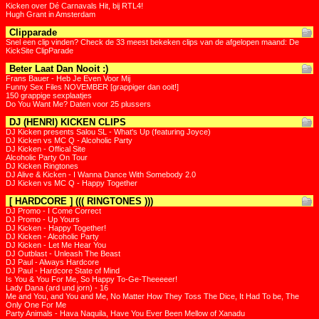
Kicken over Dé Carnavals Hit, bij RTL4!
Hugh Grant in Amsterdam
Clipparade
Snel een clip vinden? Check de 33 meest bekeken clips van de afgelopen maand: De
KickSite ClipParade
Beter Laat Dan Nooit :)
Frans Bauer - Heb Je Even Voor Mij
Funny Sex Files NOVEMBER [grappiger dan ooit!]
150 grappige sexplaatjes
Do You Want Me? Daten voor 25 plussers
DJ (HENRI) KICKEN CLIPS
DJ Kicken presents Salou SL - What's Up (featuring Joyce)
DJ Kicken vs MC Q - Alcoholic Party
DJ Kicken - Offical Site
Alcoholic Party On Tour
DJ Kicken Ringtones
DJ Alive & Kicken - I Wanna Dance With Somebody 2.0
DJ Kicken vs MC Q - Happy Together
[ HARDCORE ] ((( RINGTONES )))
DJ Promo - I Come Correct
DJ Promo - Up Yours
DJ Kicken - Happy Together!
DJ Kicken - Alcoholic Party
DJ Kicken - Let Me Hear You
DJ Outblast - Unleash The Beast
DJ Paul - Always Hardcore
DJ Paul - Hardcore State of Mind
Is You & You For Me, So Happy To-Ge-Theeeeer!
Lady Dana (ard und jorn) - 16
Me and You, and You and Me, No Matter How They Toss The Dice, It Had To be, The
Only One For Me
Party Animals - Hava Naquila, Have You Ever Been Mellow of Xanadu