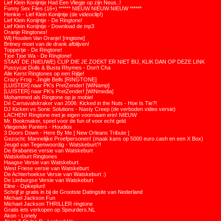
Lief Klein Konijntje Had Een Vliegje op zijn Neus..!
Funny Sex Files (16+) ****** NIEUW NIEUW NIEUW ******
Henkie - Lief Klein Konijntje (de videoclip!)
Lief Klein Konijntje - De Ringtone!
Lief Klein Konijntje - Download de mp3
Oranje Ringtones!
WIj Houden Van Oranje! [ringtone]
Britney moet van de drank afblijven!
Toppertje - De Ringtone!
Tjoe Tjoe Wa - De Ringtone!
STAAT DE (NIEUWE) CLIP DIE JE ZOEKT ER NIET BIJ, KLIK DAN OP DEZE LINK
Pussycat Dolls & Busta Rhymes - Don't Cha
Alle Kerst Ringtones op een Rijtje!
Crazy Frog - Jingle Bells [RINGTONE]
[LUISTER] naar PK's PretZender! [WINamp]
[LUISTER] naar PK's PretZender! [WINmedia]
Mohammed als Ringtone op je mobiel
Dé Carnavalskraker van 2006: Kicked in the Nuts - Hoe Is Tie?!
DJ Kicken vs Sonic Solutions - Nasty Creep (de verboden video versie)
LACHEN! Ringtone met je eigen voornaam erin! NIEUW
Mr. Bookmaker, speel voor de fun of voor echt geld
Vliegende Panters - Houdios
3 Doors Down - Here By Me [ New Orleans Tribute ]
Gezocht: Mannelijke Proefpersonen! (maak kans op 5000 euro cash en een X Box)
Jeugd van Tegenwoordig - Watskeburt?!
De Brabantse versie van Watskeburt
Watskeburt Ringtones
Haagse Versie van Watskeburt
West Friese versie van Watskeburt
De Achterhoekse Versie van Watskeburt :)
De Limburgse Versie van Watskeburt
Eline - Opkeplurt!
Schrijf je gratis in bij de Grootste Datingsite van Nederland
Michael Jackson Fun
Michael Jackson THRILLER ringtone
Gratis iets verkopen op Speurders.NL
Akon - Lonely