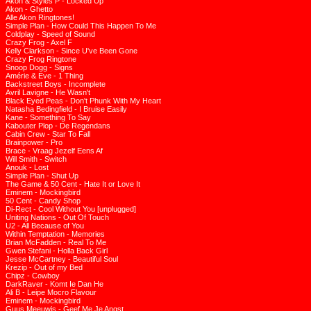
Akon & Styles P - Locked Up
Akon - Ghetto
Alle Akon Ringtones!
Simple Plan - How Could This Happen To Me
Coldplay - Speed of Sound
Crazy Frog - Axel F
Kelly Clarkson - Since U've Been Gone
Crazy Frog Ringtone
Snoop Dogg - Signs
Amérie & Eve - 1 Thing
Backstreet Boys - Incomplete
Avril Lavigne - He Wasn't
Black Eyed Peas - Don't Phunk With My Heart
Natasha Bedingfield - I Bruise Easily
Kane - Something To Say
Kabouter Plop - De Regendans
Cabin Crew - Star To Fall
Brainpower - Pro
Brace - Vraag Jezelf Eens Af
Will Smith - Switch
Anouk - Lost
Simple Plan - Shut Up
The Game & 50 Cent - Hate It or Love It
Eminem - Mockingbird
50 Cent - Candy Shop
Di-Rect - Cool Without You [unplugged]
Uniting Nations - Out Of Touch
U2 - All Because of You
Within Temptation - Memories
Brian McFadden - Real To Me
Gwen Stefani - Holla Back Girl
Jesse McCartney - Beautiful Soul
Krezip - Out of my Bed
Chipz - Cowboy
DarkRaver - Komt Ie Dan He
Ali B - Leipe Mocro Flavour
Eminem - Mockingbird
Guus Meeuwis - Geef Me Je Angst