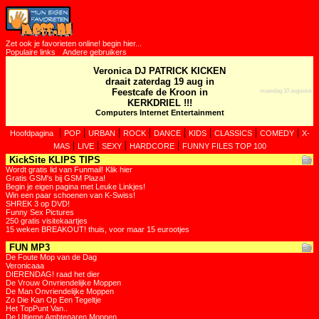
Zet ook je favorieten online! begin hier...
Populaire links
Andere gebruikers
Veronica DJ PATRICK KICKEN
draait zaterdag 19 aug in
Feestcafe de Kroon in
maandag 10 augustus
KERKDRIEL !!!
Computers Internet Entertainment
|
|
|
|
|
|
|
|
Hoofdpagina
POP
URBAN
ROCK
DANCE
KIDS
CLASSICS
COMEDY
X-
|
|
|
|
MAS
LIVE
SEXY
HARDCORE
FUNNY FILES TOP 100
KickSite KLIPS TIPS
Wordt gratis lid van Funmail! Klik hier
Gratis GSM's bij GSM Plaza!
Begin je eigen pagina met Leuke Linkjes!
Win een paar schoenen van K-Swiss!
SHREK 3 op DVD!
Funny Sex Pictures
250 gratis visitekaartjes
15 weken BREAKOUT! thuis, voor maar 15 eurootjes
FUN MP3
De Foute Mop van de Dag
Veronicaaa
DIERENDAG! raad het dier
De Vrouw Onvriendelijke Moppen
De Man Onvriendelijke Moppen
Zo Die Kan Op Een Tegeltje
Het TopPunt Van..
De Ultieme Ambtenaren Moppen