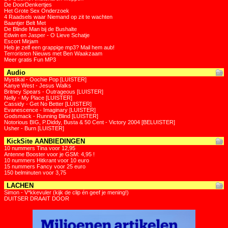
De DoorDenkertjes
Het Grote Sex Onderzoek
4 Raadsels waar Niemand op zit te wachten
Baantjer Belt Met
De Blinde Man bij de Bushalte
Edwin en Jasper - O Lieve Schatje
Escort Mirjam
Heb je zelf een grappige mp3? Mail hem aub!
Terroristen Nieuws met Ben Waakzaam
Meer gratis Fun MP3
Audio
Mystikal - Oochie Pop [LUISTER]
Kanye West - Jesus Walks
Britney Spears - Outrageous [LUISTER]
Nelly - My Place [LUISTER]
Cassidy - Get No Better [LUISTER]
Evanescence - Imaginary [LUISTER]
Godsmack - Running Blind [LUISTER]
Notorious BIG, P.Diddy, Busta & 50 Cent - Victory 2004 [BELUISTER]
Usher - Burn [LUISTER]
KickSite AANBIEDINGEN
10 nummers Tina voor 12,95
Antenne Booster voor je GSM: 4,95 !
10 nummers Hitkrant voor 10 euro
15 nummers Fancy voor 25 euro
150 belminuten voor 3,75
LACHEN
Simon - V*kkevuler (kijk de clip én geef je mening!)
DUITSER DRAAIT DOOR