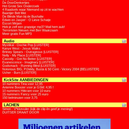
De DoorDenkertjes
Het Grote Sex Onderzoek
4 Raadsels waar Niemand op zit te wachten
Baantjer Belt Met
De Blinde Man bij de Bushalte
Edwin en Jasper - O Lieve Schatje
Escort Mirjam
Heb je zelf een grappige mp3? Mail hem aub!
Terroristen Nieuws met Ben Waakzaam
Meer gratis Fun MP3
Audio
Mystikal - Oochie Pop [LUISTER]
Kanye West - Jesus Walks
Britney Spears - Outrageous [LUISTER]
Nelly - My Place [LUISTER]
Cassidy - Get No Better [LUISTER]
Evanescence - Imaginary [LUISTER]
Godsmack - Running Blind [LUISTER]
Notorious BIG, P.Diddy, Busta & 50 Cent - Victory 2004 [BELUISTER]
Usher - Burn [LUISTER]
KickSite AANBIEDINGEN
10 nummers Tina voor 12,95
Antenne Booster voor je GSM: 4,95 !
10 nummers Hitkrant voor 10 euro
15 nummers Fancy voor 25 euro
150 belminuten voor 3,75
LACHEN
Simon - V*kkevuler (kijk de clip én geef je mening!)
DUITSER DRAAIT DOOR