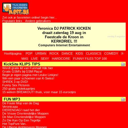
Zet ook je favorieten online! begin hier...
Populaire links
Andere gebruikers
Veronica DJ PATRICK KICKEN
draait zaterdag 19 aug in
Feestcafe de Kroon in
zondag 9 augustus
KERKDRIEL !!!
Computers Internet Entertainment
|
|
|
|
|
|
|
|
Hoofdpagina
POP
URBAN
ROCK
DANCE
KIDS
CLASSICS
COMEDY
X-
|
|
|
|
MAS
LIVE
SEXY
HARDCORE
FUNNY FILES TOP 100
KickSite KLIPS TIPS
Wordt gratis lid van Funmail! Klik hier
Gratis GSM's bij GSM Plaza!
Begin je eigen pagina met Leuke Linkjes!
Win een paar schoenen van K-Swiss!
SHREK 3 op DVD!
Funny Sex Pictures
250 gratis visitekaartjes
15 weken BREAKOUT! thuis, voor maar 15 eurootjes
FUN MP3
De Foute Mop van de Dag
Veronicaaa
DIERENDAG! raad het dier
De Vrouw Onvriendelijke Moppen
De Man Onvriendelijke Moppen
Zo Die Kan Op Een Tegeltje
Het TopPunt Van..
De Ultieme Ambtenaren Moppen