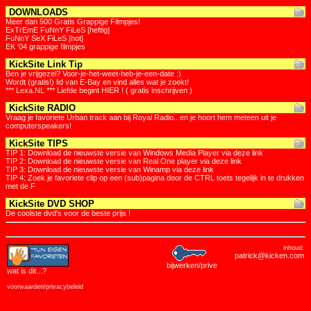
DOWNLOADS
Meer dan 500 Gratis Grappige Filmpjes!
ExTrEmE FuNnY FiLeS [heftig]
FuNnY SeX FiLeS [hot]
EK '04 grappige filmpjes
KickSite Link Tip
Ben je vrijgezel? Voor-je-het-weet-heb-je-een-date :)
Wordt (gratis!) lid van E-Bay en vind alles wat je zoekt!
*** Lexa.NL *** Liefde begint HIER ! ( gratis inschrijven )
KickSite RADIO
Vraag je favoriete Urban track aan bij Royal Radio.. en je hoort hem meteen uit je
computerspeakers!
KickSite TIPS
TIP 1: Download de nieuwste versie van Windows Media Player via deze link
TIP 2: Download de nieuwste versie van Real One player via deze link
TIP 3: Download de nieuwste versie van Winamp via deze link
TIP 4: Zoek je favoriete clip op een (sub)pagina door de CTRL toets tegelijk in te drukken
met de F
KickSite DVD SHOP
De coolste dvd's voor de beste prijs !
inhoud:
patrick@kicken.com
bijwerken/prive
wat is dit
...?
voorwaarden/privacybeleid