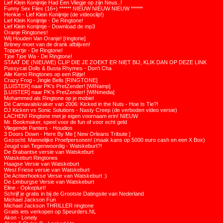
Lief Klein Konijntje Had Een Vliegje op zijn Neus..!
Funny Sex Files (16+) ****** NIEUW NIEUW NIEUW ******
Henkie - Lief Klein Konijntje (de videoclip!)
Lief Klein Konijntje - De Ringtone!
Lief Klein Konijntje - Download de mp3
Oranje Ringtones!
WIj Houden Van Oranje! [ringtone]
Britney moet van de drank afblijven!
Toppertje - De Ringtone!
Tjoe Tjoe Wa - De Ringtone!
STAAT DE (NIEUWE) CLIP DIE JE ZOEKT ER NIET BIJ, KLIK DAN OP DEZE LINK
Pussycat Dolls & Busta Rhymes - Don't Cha
Alle Kerst Ringtones op een Rijtje!
Crazy Frog - Jingle Bells [RINGTONE]
[LUISTER] naar PK's PretZender! [WINamp]
[LUISTER] naar PK's PretZender! [WINmedia]
Mohammed als Ringtone op je mobiel
Dé Carnavalskraker van 2006: Kicked in the Nuts - Hoe Is Tie?!
DJ Kicken vs Sonic Solutions - Nasty Creep (de verboden video versie)
LACHEN! Ringtone met je eigen voornaam erin! NIEUW
Mr. Bookmaker, speel voor de fun of voor echt geld
Vliegende Panters - Houdios
3 Doors Down - Here By Me [ New Orleans Tribute ]
Gezocht: Mannelijke Proefpersonen! (maak kans op 5000 euro cash en een X Box)
Jeugd van Tegenwoordig - Watskeburt?!
De Brabantse versie van Watskeburt
Watskeburt Ringtones
Haagse Versie van Watskeburt
West Friese versie van Watskeburt
De Achterhoekse Versie van Watskeburt :)
De Limburgse Versie van Watskeburt
Eline - Opkeplurt!
Schrijf je gratis in bij de Grootste Datingsite van Nederland
Michael Jackson Fun
Michael Jackson THRILLER ringtone
Gratis iets verkopen op Speurders.NL
Akon - Lonely