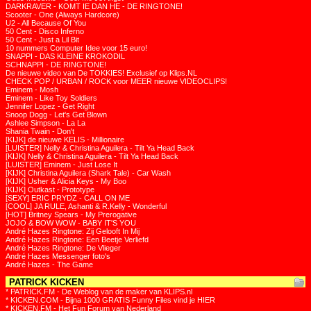
DARKRAVER - KOMT IE DAN HE - DE RINGTONE!
Scooter - One (Always Hardcore)
U2 - All Because Of You
50 Cent - Disco Inferno
50 Cent - Just a Lil Bit
10 nummers Computer Idee voor 15 euro!
SNAPPI - DAS KLEINE KROKODIL
SCHNAPPI - DE RINGTONE!
De nieuwe video van De TOKKIES! Exclusief op Klips.NL
CHECK POP / URBAN / ROCK voor MEER nieuwe VIDEOCLIPS!
Eminem - Mosh
Eminem - Like Toy Soldiers
Jennifer Lopez - Get Right
Snoop Dogg - Let's Get Blown
Ashlee Simpson - La La
Shania Twain - Don't
[KIJK] de nieuwe KELIS - Millionaire
[LUISTER] Nelly & Christina Aguilera - Tilt Ya Head Back
[KIJK] Nelly & Christina Aguilera - Tilt Ya Head Back
[LUISTER] Eminem - Just Lose It
[KIJK] Christina Aguilera (Shark Tale) - Car Wash
[KIJK] Usher & Alicia Keys - My Boo
[KIJK] Outkast - Prototype
[SEXY] ERIC PRYDZ - CALL ON ME
[COOL] JA RULE, Ashanti & R.Kelly - Wonderful
[HOT] Britney Spears - My Prerogative
JOJO & BOW WOW - BABY IT'S YOU
André Hazes Ringtone: Zij Gelooft In Mij
André Hazes Ringtone: Een Beetje Verliefd
André Hazes Ringtone: De Vlieger
André Hazes Messenger foto's
André Hazes - The Game
PATRICK KICKEN
* PATRICK.FM - De Weblog van de maker van KLIPS.nl
* KICKEN.COM - Bijna 1000 GRATIS Funny Files vind je HIER
* KICKEN.FM - Het Fun Forum van Nederland