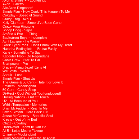
Akon & Styles P - Locked Up
Akon - Ghetto
Alle Akon Ringtones!
Simple Plan - How Could This Happen To Me
Coldplay - Speed of Sound
Crazy Frog - Axel F
Kelly Clarkson - Since U've Been Gone
Crazy Frog Ringtone
Snoop Dogg - Signs
Amérie & Eve - 1 Thing
Backstreet Boys - Incomplete
Avril Lavigne - He Wasn't
Black Eyed Peas - Don't Phunk With My Heart
Natasha Bedingfield - I Bruise Easily
Kane - Something To Say
Kabouter Plop - De Regendans
Cabin Crew - Star To Fall
Brainpower - Pro
Brace - Vraag Jezelf Eens Af
Will Smith - Switch
Anouk - Lost
Simple Plan - Shut Up
The Game & 50 Cent - Hate It or Love It
Eminem - Mockingbird
50 Cent - Candy Shop
Di-Rect - Cool Without You [unplugged]
Uniting Nations - Out Of Touch
U2 - All Because of You
Within Temptation - Memories
Brian McFadden - Real To Me
Gwen Stefani - Holla Back Girl
Jesse McCartney - Beautiful Soul
Krezip - Out of my Bed
Chipz - Cowboy
DarkRaver - Komt Ie Dan He
Ali B - Leipe Mocro Flavour
Eminem - Mockingbird
Guus Meeuwis - Geef Me Je Angst