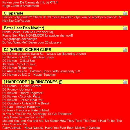
Kicken over Dé Carnavals Hit, bij RTL4!
Hugh Grant in Amsterdam
Clipparade
Snel een clip vinden? Check de 33 meest bekeken clips van de afgelopen maand: De
KickSite ClipParade
Beter Laat Dan Nooit :)
Frans Bauer - Heb Je Even Voor Mij
Funny Sex Files NOVEMBER [grappiger dan ooit!]
150 grappige sexplaatjes
Do You Want Me? Daten voor 25 plussers
DJ (HENRI) KICKEN CLIPS
DJ Kicken presents Salou SL - What's Up (featuring Joyce)
DJ Kicken vs MC Q - Alcoholic Party
DJ Kicken - Offical Site
Alcoholic Party On Tour
DJ Kicken Ringtones
DJ Alive & Kicken - I Wanna Dance With Somebody 2.0
DJ Kicken vs MC Q - Happy Together
[ HARDCORE ] ((( RINGTONES )))
DJ Promo - I Come Correct
DJ Promo - Up Yours
DJ Kicken - Happy Together!
DJ Kicken - Alcoholic Party
DJ Kicken - Let Me Hear You
DJ Outblast - Unleash The Beast
DJ Paul - Always Hardcore
DJ Paul - Hardcore State of Mind
Is You & You For Me, So Happy To-Ge-Theeeeer!
Lady Dana (ard und jorn) - 16
Me and You, and You and Me, No Matter How They Toss The Dice, It Had To be, The
Only One For Me
Party Animals - Hava Naquila, Have You Ever Been Mellow of Xanadu