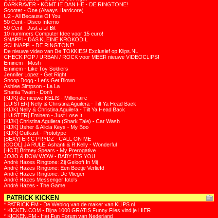
DARKRAVER - KOMT IE DAN HE - DE RINGTONE!
Scooter - One (Always Hardcore)
U2 - All Because Of You
50 Cent - Disco Inferno
50 Cent - Just a Lil Bit
10 nummers Computer Idee voor 15 euro!
SNAPPI - DAS KLEINE KROKODIL
SCHNAPPI - DE RINGTONE!
De nieuwe video van De TOKKIES! Exclusief op Klips.NL
CHECK POP / URBAN / ROCK voor MEER nieuwe VIDEOCLIPS!
Eminem - Mosh
Eminem - Like Toy Soldiers
Jennifer Lopez - Get Right
Snoop Dogg - Let's Get Blown
Ashlee Simpson - La La
Shania Twain - Don't
[KIJK] de nieuwe KELIS - Millionaire
[LUISTER] Nelly & Christina Aguilera - Tilt Ya Head Back
[KIJK] Nelly & Christina Aguilera - Tilt Ya Head Back
[LUISTER] Eminem - Just Lose It
[KIJK] Christina Aguilera (Shark Tale) - Car Wash
[KIJK] Usher & Alicia Keys - My Boo
[KIJK] Outkast - Prototype
[SEXY] ERIC PRYDZ - CALL ON ME
[COOL] JA RULE, Ashanti & R.Kelly - Wonderful
[HOT] Britney Spears - My Prerogative
JOJO & BOW WOW - BABY IT'S YOU
André Hazes Ringtone: Zij Gelooft In Mij
André Hazes Ringtone: Een Beetje Verliefd
André Hazes Ringtone: De Vlieger
André Hazes Messenger foto's
André Hazes - The Game
PATRICK KICKEN
* PATRICK.FM - De Weblog van de maker van KLIPS.nl
* KICKEN.COM - Bijna 1000 GRATIS Funny Files vind je HIER
* KICKEN.FM - Het Fun Forum van Nederland