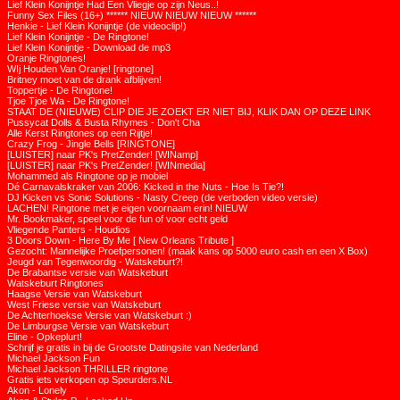
Lief Klein Konijntje Had Een Vliegje op zijn Neus..!
Funny Sex Files (16+) ****** NIEUW NIEUW NIEUW ******
Henkie - Lief Klein Konijntje (de videoclip!)
Lief Klein Konijntje - De Ringtone!
Lief Klein Konijntje - Download de mp3
Oranje Ringtones!
WIj Houden Van Oranje! [ringtone]
Britney moet van de drank afblijven!
Toppertje - De Ringtone!
Tjoe Tjoe Wa - De Ringtone!
STAAT DE (NIEUWE) CLIP DIE JE ZOEKT ER NIET BIJ, KLIK DAN OP DEZE LINK
Pussycat Dolls & Busta Rhymes - Don't Cha
Alle Kerst Ringtones op een Rijtje!
Crazy Frog - Jingle Bells [RINGTONE]
[LUISTER] naar PK's PretZender! [WINamp]
[LUISTER] naar PK's PretZender! [WINmedia]
Mohammed als Ringtone op je mobiel
Dé Carnavalskraker van 2006: Kicked in the Nuts - Hoe Is Tie?!
DJ Kicken vs Sonic Solutions - Nasty Creep (de verboden video versie)
LACHEN! Ringtone met je eigen voornaam erin! NIEUW
Mr. Bookmaker, speel voor de fun of voor echt geld
Vliegende Panters - Houdios
3 Doors Down - Here By Me [ New Orleans Tribute ]
Gezocht: Mannelijke Proefpersonen! (maak kans op 5000 euro cash en een X Box)
Jeugd van Tegenwoordig - Watskeburt?!
De Brabantse versie van Watskeburt
Watskeburt Ringtones
Haagse Versie van Watskeburt
West Friese versie van Watskeburt
De Achterhoekse Versie van Watskeburt :)
De Limburgse Versie van Watskeburt
Eline - Opkeplurt!
Schrijf je gratis in bij de Grootste Datingsite van Nederland
Michael Jackson Fun
Michael Jackson THRILLER ringtone
Gratis iets verkopen op Speurders.NL
Akon - Lonely