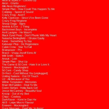
Akon & Styles P - Locked Up
Akon - Ghetto
Alle Akon Ringtones!
Simple Plan - How Could This Happen To Me
Coldplay - Speed of Sound
Crazy Frog - Axel F
Kelly Clarkson - Since U've Been Gone
Crazy Frog Ringtone
Snoop Dogg - Signs
Amérie & Eve - 1 Thing
Backstreet Boys - Incomplete
Avril Lavigne - He Wasn't
Black Eyed Peas - Don't Phunk With My Heart
Natasha Bedingfield - I Bruise Easily
Kane - Something To Say
Kabouter Plop - De Regendans
Cabin Crew - Star To Fall
Brainpower - Pro
Brace - Vraag Jezelf Eens Af
Will Smith - Switch
Anouk - Lost
Simple Plan - Shut Up
The Game & 50 Cent - Hate It or Love It
Eminem - Mockingbird
50 Cent - Candy Shop
Di-Rect - Cool Without You [unplugged]
Uniting Nations - Out Of Touch
U2 - All Because of You
Within Temptation - Memories
Brian McFadden - Real To Me
Gwen Stefani - Holla Back Girl
Jesse McCartney - Beautiful Soul
Krezip - Out of my Bed
Chipz - Cowboy
DarkRaver - Komt Ie Dan He
Ali B - Leipe Mocro Flavour
Eminem - Mockingbird
Guus Meeuwis - Geef Me Je Angst