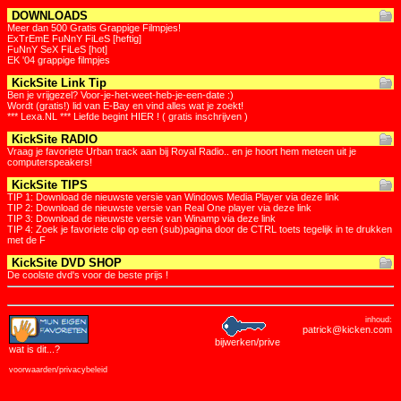
DOWNLOADS
Meer dan 500 Gratis Grappige Filmpjes!
ExTrEmE FuNnY FiLeS [heftig]
FuNnY SeX FiLeS [hot]
EK '04 grappige filmpjes
KickSite Link Tip
Ben je vrijgezel? Voor-je-het-weet-heb-je-een-date :)
Wordt (gratis!) lid van E-Bay en vind alles wat je zoekt!
*** Lexa.NL *** Liefde begint HIER ! ( gratis inschrijven )
KickSite RADIO
Vraag je favoriete Urban track aan bij Royal Radio.. en je hoort hem meteen uit je
computerspeakers!
KickSite TIPS
TIP 1: Download de nieuwste versie van Windows Media Player via deze link
TIP 2: Download de nieuwste versie van Real One player via deze link
TIP 3: Download de nieuwste versie van Winamp via deze link
TIP 4: Zoek je favoriete clip op een (sub)pagina door de CTRL toets tegelijk in te drukken
met de F
KickSite DVD SHOP
De coolste dvd's voor de beste prijs !
inhoud:
patrick@kicken.com
bijwerken/prive
wat is dit
...?
voorwaarden/privacybeleid