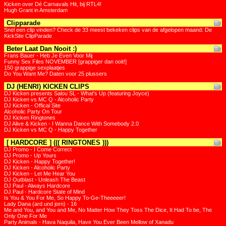
Kicken over Dé Carnavals Hit, bij RTL4!
Hugh Grant in Amsterdam
Clipparade
Snel een clip vinden? Check de 33 meest bekeken clips van de afgelopen maand: De
KickSite ClipParade
Beter Laat Dan Nooit :)
Frans Bauer - Heb Je Even Voor Mij
Funny Sex Files NOVEMBER [grappiger dan ooit!]
150 grappige sexplaatjes
Do You Want Me? Daten voor 25 plussers
DJ (HENRI) KICKEN CLIPS
DJ Kicken presents Salou SL - What's Up (featuring Joyce)
DJ Kicken vs MC Q - Alcoholic Party
DJ Kicken - Offical Site
Alcoholic Party On Tour
DJ Kicken Ringtones
DJ Alive & Kicken - I Wanna Dance With Somebody 2.0
DJ Kicken vs MC Q - Happy Together
[ HARDCORE ] ((( RINGTONES )))
DJ Promo - I Come Correct
DJ Promo - Up Yours
DJ Kicken - Happy Together!
DJ Kicken - Alcoholic Party
DJ Kicken - Let Me Hear You
DJ Outblast - Unleash The Beast
DJ Paul - Always Hardcore
DJ Paul - Hardcore State of Mind
Is You & You For Me, So Happy To-Ge-Theeeeer!
Lady Dana (ard und jorn) - 16
Me and You, and You and Me, No Matter How They Toss The Dice, It Had To be, The
Only One For Me
Party Animals - Hava Naquila, Have You Ever Been Mellow of Xanadu