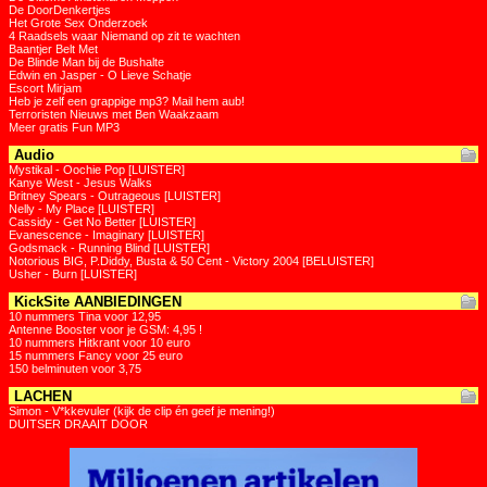
De DoorDenkertjes
Het Grote Sex Onderzoek
4 Raadsels waar Niemand op zit te wachten
Baantjer Belt Met
De Blinde Man bij de Bushalte
Edwin en Jasper - O Lieve Schatje
Escort Mirjam
Heb je zelf een grappige mp3? Mail hem aub!
Terroristen Nieuws met Ben Waakzaam
Meer gratis Fun MP3
Audio
Mystikal - Oochie Pop [LUISTER]
Kanye West - Jesus Walks
Britney Spears - Outrageous [LUISTER]
Nelly - My Place [LUISTER]
Cassidy - Get No Better [LUISTER]
Evanescence - Imaginary [LUISTER]
Godsmack - Running Blind [LUISTER]
Notorious BIG, P.Diddy, Busta & 50 Cent - Victory 2004 [BELUISTER]
Usher - Burn [LUISTER]
KickSite AANBIEDINGEN
10 nummers Tina voor 12,95
Antenne Booster voor je GSM: 4,95 !
10 nummers Hitkrant voor 10 euro
15 nummers Fancy voor 25 euro
150 belminuten voor 3,75
LACHEN
Simon - V*kkevuler (kijk de clip én geef je mening!)
DUITSER DRAAIT DOOR