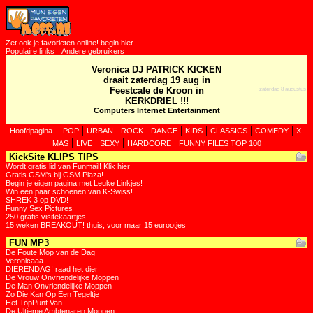
Zet ook je favorieten online! begin hier...
Populaire links
Andere gebruikers
Veronica DJ PATRICK KICKEN
draait zaterdag 19 aug in
Feestcafe de Kroon in
zaterdag 8 augustus
KERKDRIEL !!!
Computers Internet Entertainment
|
|
|
|
|
|
|
|
Hoofdpagina
POP
URBAN
ROCK
DANCE
KIDS
CLASSICS
COMEDY
X-
|
|
|
|
MAS
LIVE
SEXY
HARDCORE
FUNNY FILES TOP 100
KickSite KLIPS TIPS
Wordt gratis lid van Funmail! Klik hier
Gratis GSM's bij GSM Plaza!
Begin je eigen pagina met Leuke Linkjes!
Win een paar schoenen van K-Swiss!
SHREK 3 op DVD!
Funny Sex Pictures
250 gratis visitekaartjes
15 weken BREAKOUT! thuis, voor maar 15 eurootjes
FUN MP3
De Foute Mop van de Dag
Veronicaaa
DIERENDAG! raad het dier
De Vrouw Onvriendelijke Moppen
De Man Onvriendelijke Moppen
Zo Die Kan Op Een Tegeltje
Het TopPunt Van..
De Ultieme Ambtenaren Moppen