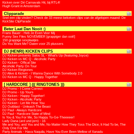
Kicken over Dé Carnavals Hit, bij RTL4!
Hugh Grant in Amsterdam
Clipparade
Snel een clip vinden? Check de 33 meest bekeken clips van de afgelopen maand: De
KickSite ClipParade
Beter Laat Dan Nooit :)
Frans Bauer - Heb Je Even Voor Mij
Funny Sex Files NOVEMBER [grappiger dan ooit!]
150 grappige sexplaatjes
Do You Want Me? Daten voor 25 plussers
DJ (HENRI) KICKEN CLIPS
DJ Kicken presents Salou SL - What's Up (featuring Joyce)
DJ Kicken vs MC Q - Alcoholic Party
DJ Kicken - Offical Site
Alcoholic Party On Tour
DJ Kicken Ringtones
DJ Alive & Kicken - I Wanna Dance With Somebody 2.0
DJ Kicken vs MC Q - Happy Together
[ HARDCORE ] ((( RINGTONES )))
DJ Promo - I Come Correct
DJ Promo - Up Yours
DJ Kicken - Happy Together!
DJ Kicken - Alcoholic Party
DJ Kicken - Let Me Hear You
DJ Outblast - Unleash The Beast
DJ Paul - Always Hardcore
DJ Paul - Hardcore State of Mind
Is You & You For Me, So Happy To-Ge-Theeeeer!
Lady Dana (ard und jorn) - 16
Me and You, and You and Me, No Matter How They Toss The Dice, It Had To be, The
Only One For Me
Party Animals - Hava Naquila, Have You Ever Been Mellow of Xanadu