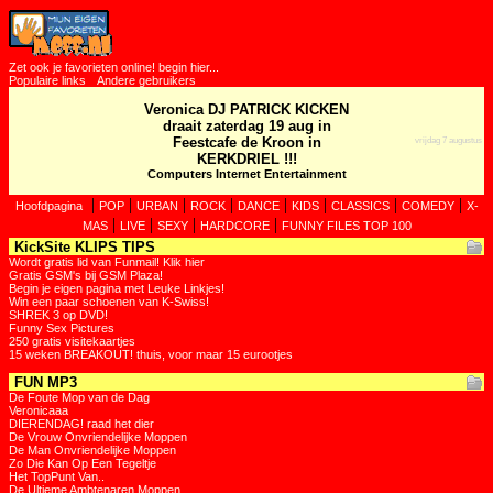
Zet ook je favorieten online! begin hier...
Populaire links
Andere gebruikers
Veronica DJ PATRICK KICKEN
draait zaterdag 19 aug in
Feestcafe de Kroon in
vrijdag 7 augustus
KERKDRIEL !!!
Computers Internet Entertainment
|
|
|
|
|
|
|
|
Hoofdpagina
POP
URBAN
ROCK
DANCE
KIDS
CLASSICS
COMEDY
X-
|
|
|
|
MAS
LIVE
SEXY
HARDCORE
FUNNY FILES TOP 100
KickSite KLIPS TIPS
Wordt gratis lid van Funmail! Klik hier
Gratis GSM's bij GSM Plaza!
Begin je eigen pagina met Leuke Linkjes!
Win een paar schoenen van K-Swiss!
SHREK 3 op DVD!
Funny Sex Pictures
250 gratis visitekaartjes
15 weken BREAKOUT! thuis, voor maar 15 eurootjes
FUN MP3
De Foute Mop van de Dag
Veronicaaa
DIERENDAG! raad het dier
De Vrouw Onvriendelijke Moppen
De Man Onvriendelijke Moppen
Zo Die Kan Op Een Tegeltje
Het TopPunt Van..
De Ultieme Ambtenaren Moppen