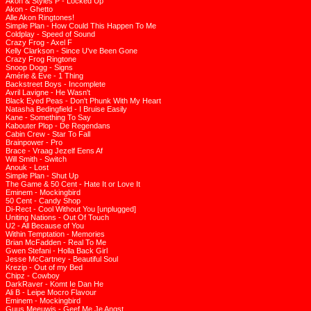
Akon & Styles P - Locked Up
Akon - Ghetto
Alle Akon Ringtones!
Simple Plan - How Could This Happen To Me
Coldplay - Speed of Sound
Crazy Frog - Axel F
Kelly Clarkson - Since U've Been Gone
Crazy Frog Ringtone
Snoop Dogg - Signs
Amérie & Eve - 1 Thing
Backstreet Boys - Incomplete
Avril Lavigne - He Wasn't
Black Eyed Peas - Don't Phunk With My Heart
Natasha Bedingfield - I Bruise Easily
Kane - Something To Say
Kabouter Plop - De Regendans
Cabin Crew - Star To Fall
Brainpower - Pro
Brace - Vraag Jezelf Eens Af
Will Smith - Switch
Anouk - Lost
Simple Plan - Shut Up
The Game & 50 Cent - Hate It or Love It
Eminem - Mockingbird
50 Cent - Candy Shop
Di-Rect - Cool Without You [unplugged]
Uniting Nations - Out Of Touch
U2 - All Because of You
Within Temptation - Memories
Brian McFadden - Real To Me
Gwen Stefani - Holla Back Girl
Jesse McCartney - Beautiful Soul
Krezip - Out of my Bed
Chipz - Cowboy
DarkRaver - Komt Ie Dan He
Ali B - Leipe Mocro Flavour
Eminem - Mockingbird
Guus Meeuwis - Geef Me Je Angst