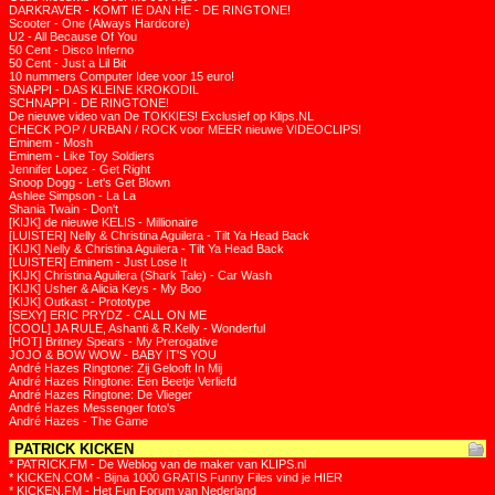
DARKRAVER - KOMT IE DAN HE - DE RINGTONE!
Scooter - One (Always Hardcore)
U2 - All Because Of You
50 Cent - Disco Inferno
50 Cent - Just a Lil Bit
10 nummers Computer Idee voor 15 euro!
SNAPPI - DAS KLEINE KROKODIL
SCHNAPPI - DE RINGTONE!
De nieuwe video van De TOKKIES! Exclusief op Klips.NL
CHECK POP / URBAN / ROCK voor MEER nieuwe VIDEOCLIPS!
Eminem - Mosh
Eminem - Like Toy Soldiers
Jennifer Lopez - Get Right
Snoop Dogg - Let's Get Blown
Ashlee Simpson - La La
Shania Twain - Don't
[KIJK] de nieuwe KELIS - Millionaire
[LUISTER] Nelly & Christina Aguilera - Tilt Ya Head Back
[KIJK] Nelly & Christina Aguilera - Tilt Ya Head Back
[LUISTER] Eminem - Just Lose It
[KIJK] Christina Aguilera (Shark Tale) - Car Wash
[KIJK] Usher & Alicia Keys - My Boo
[KIJK] Outkast - Prototype
[SEXY] ERIC PRYDZ - CALL ON ME
[COOL] JA RULE, Ashanti & R.Kelly - Wonderful
[HOT] Britney Spears - My Prerogative
JOJO & BOW WOW - BABY IT'S YOU
André Hazes Ringtone: Zij Gelooft In Mij
André Hazes Ringtone: Een Beetje Verliefd
André Hazes Ringtone: De Vlieger
André Hazes Messenger foto's
André Hazes - The Game
PATRICK KICKEN
* PATRICK.FM - De Weblog van de maker van KLIPS.nl
* KICKEN.COM - Bijna 1000 GRATIS Funny Files vind je HIER
* KICKEN.FM - Het Fun Forum van Nederland