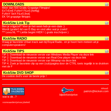
DOWNLOADS
Meer dan 500 Gratis Grappige Filmpjes!
ExTrEmE FuNnY FiLeS [heftig]
FuNnY SeX FiLeS [hot]
EK '04 grappige filmpjes
KickSite Link Tip
Ben je vrijgezel? Voor-je-het-weet-heb-je-een-date :)
Wordt (gratis!) lid van E-Bay en vind alles wat je zoekt!
*** Lexa.NL *** Liefde begint HIER ! ( gratis inschrijven )
KickSite RADIO
Vraag je favoriete Urban track aan bij Royal Radio.. en je hoort hem meteen uit je
computerspeakers!
KickSite TIPS
TIP 1: Download de nieuwste versie van Windows Media Player via deze link
TIP 2: Download de nieuwste versie van Real One player via deze link
TIP 3: Download de nieuwste versie van Winamp via deze link
TIP 4: Zoek je favoriete clip op een (sub)pagina door de CTRL toets tegelijk in te drukken
met de F
KickSite DVD SHOP
De coolste dvd's voor de beste prijs !
inhoud:
patrick@kicken.com
bijwerken/prive
wat is dit
...?
voorwaarden/privacybeleid