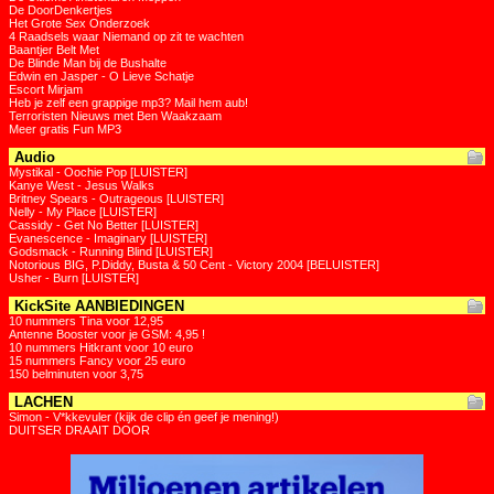
De DoorDenkertjes
Het Grote Sex Onderzoek
4 Raadsels waar Niemand op zit te wachten
Baantjer Belt Met
De Blinde Man bij de Bushalte
Edwin en Jasper - O Lieve Schatje
Escort Mirjam
Heb je zelf een grappige mp3? Mail hem aub!
Terroristen Nieuws met Ben Waakzaam
Meer gratis Fun MP3
Audio
Mystikal - Oochie Pop [LUISTER]
Kanye West - Jesus Walks
Britney Spears - Outrageous [LUISTER]
Nelly - My Place [LUISTER]
Cassidy - Get No Better [LUISTER]
Evanescence - Imaginary [LUISTER]
Godsmack - Running Blind [LUISTER]
Notorious BIG, P.Diddy, Busta & 50 Cent - Victory 2004 [BELUISTER]
Usher - Burn [LUISTER]
KickSite AANBIEDINGEN
10 nummers Tina voor 12,95
Antenne Booster voor je GSM: 4,95 !
10 nummers Hitkrant voor 10 euro
15 nummers Fancy voor 25 euro
150 belminuten voor 3,75
LACHEN
Simon - V*kkevuler (kijk de clip én geef je mening!)
DUITSER DRAAIT DOOR