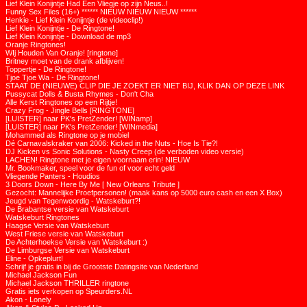
Lief Klein Konijntje Had Een Vliegje op zijn Neus..!
Funny Sex Files (16+) ****** NIEUW NIEUW NIEUW ******
Henkie - Lief Klein Konijntje (de videoclip!)
Lief Klein Konijntje - De Ringtone!
Lief Klein Konijntje - Download de mp3
Oranje Ringtones!
WIj Houden Van Oranje! [ringtone]
Britney moet van de drank afblijven!
Toppertje - De Ringtone!
Tjoe Tjoe Wa - De Ringtone!
STAAT DE (NIEUWE) CLIP DIE JE ZOEKT ER NIET BIJ, KLIK DAN OP DEZE LINK
Pussycat Dolls & Busta Rhymes - Don't Cha
Alle Kerst Ringtones op een Rijtje!
Crazy Frog - Jingle Bells [RINGTONE]
[LUISTER] naar PK's PretZender! [WINamp]
[LUISTER] naar PK's PretZender! [WINmedia]
Mohammed als Ringtone op je mobiel
Dé Carnavalskraker van 2006: Kicked in the Nuts - Hoe Is Tie?!
DJ Kicken vs Sonic Solutions - Nasty Creep (de verboden video versie)
LACHEN! Ringtone met je eigen voornaam erin! NIEUW
Mr. Bookmaker, speel voor de fun of voor echt geld
Vliegende Panters - Houdios
3 Doors Down - Here By Me [ New Orleans Tribute ]
Gezocht: Mannelijke Proefpersonen! (maak kans op 5000 euro cash en een X Box)
Jeugd van Tegenwoordig - Watskeburt?!
De Brabantse versie van Watskeburt
Watskeburt Ringtones
Haagse Versie van Watskeburt
West Friese versie van Watskeburt
De Achterhoekse Versie van Watskeburt :)
De Limburgse Versie van Watskeburt
Eline - Opkeplurt!
Schrijf je gratis in bij de Grootste Datingsite van Nederland
Michael Jackson Fun
Michael Jackson THRILLER ringtone
Gratis iets verkopen op Speurders.NL
Akon - Lonely