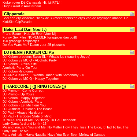
Kicken over Dé Carnavals Hit, bij RTL4!
Hugh Grant in Amsterdam
Clipparade
Snel een clip vinden? Check de 33 meest bekeken clips van de afgelopen maand: De
KickSite ClipParade
Beter Laat Dan Nooit :)
Frans Bauer - Heb Je Even Voor Mij
Funny Sex Files NOVEMBER [grappiger dan ooit!]
150 grappige sexplaatjes
Do You Want Me? Daten voor 25 plussers
DJ (HENRI) KICKEN CLIPS
DJ Kicken presents Salou SL - What's Up (featuring Joyce)
DJ Kicken vs MC Q - Alcoholic Party
DJ Kicken - Offical Site
Alcoholic Party On Tour
DJ Kicken Ringtones
DJ Alive & Kicken - I Wanna Dance With Somebody 2.0
DJ Kicken vs MC Q - Happy Together
[ HARDCORE ] ((( RINGTONES )))
DJ Promo - I Come Correct
DJ Promo - Up Yours
DJ Kicken - Happy Together!
DJ Kicken - Alcoholic Party
DJ Kicken - Let Me Hear You
DJ Outblast - Unleash The Beast
DJ Paul - Always Hardcore
DJ Paul - Hardcore State of Mind
Is You & You For Me, So Happy To-Ge-Theeeeer!
Lady Dana (ard und jorn) - 16
Me and You, and You and Me, No Matter How They Toss The Dice, It Had To be, The
Only One For Me
Party Animals - Hava Naquila, Have You Ever Been Mellow of Xanadu