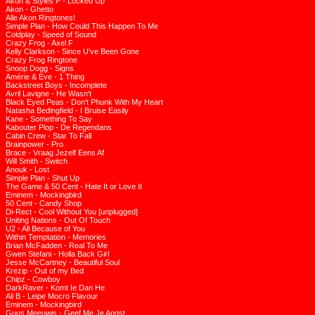
Akon & Styles P - Locked Up
Akon - Ghetto
Alle Akon Ringtones!
Simple Plan - How Could This Happen To Me
Coldplay - Speed of Sound
Crazy Frog - Axel F
Kelly Clarkson - Since U've Been Gone
Crazy Frog Ringtone
Snoop Dogg - Signs
Amérie & Eve - 1 Thing
Backstreet Boys - Incomplete
Avril Lavigne - He Wasn't
Black Eyed Peas - Don't Phunk With My Heart
Natasha Bedingfield - I Bruise Easily
Kane - Something To Say
Kabouter Plop - De Regendans
Cabin Crew - Star To Fall
Brainpower - Pro
Brace - Vraag Jezelf Eens Af
Will Smith - Switch
Anouk - Lost
Simple Plan - Shut Up
The Game & 50 Cent - Hate It or Love It
Eminem - Mockingbird
50 Cent - Candy Shop
Di-Rect - Cool Without You [unplugged]
Uniting Nations - Out Of Touch
U2 - All Because of You
Within Temptation - Memories
Brian McFadden - Real To Me
Gwen Stefani - Holla Back Girl
Jesse McCartney - Beautiful Soul
Krezip - Out of my Bed
Chipz - Cowboy
DarkRaver - Komt Ie Dan He
Ali B - Leipe Mocro Flavour
Eminem - Mockingbird
Guus Meeuwis - Geef Me Je Angst