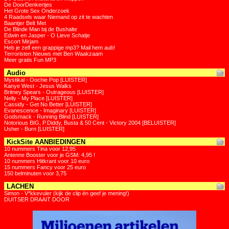
De DoorDenkertjes
Het Grote Sex Onderzoek
4 Raadsels waar Niemand op zit te wachten
Baantjer Belt Met
De Blinde Man bij de Bushalte
Edwin en Jasper - O Lieve Schatje
Escort Mirjam
Heb je zelf een grappige mp3? Mail hem aub!
Terroristen Nieuws met Ben Waakzaam
Meer gratis Fun MP3
Audio
Mystikal - Oochie Pop [LUISTER]
Kanye West - Jesus Walks
Britney Spears - Outrageous [LUISTER]
Nelly - My Place [LUISTER]
Cassidy - Get No Better [LUISTER]
Evanescence - Imaginary [LUISTER]
Godsmack - Running Blind [LUISTER]
Notorious BIG, P.Diddy, Busta & 50 Cent - Victory 2004 [BELUISTER]
Usher - Burn [LUISTER]
KickSite AANBIEDINGEN
10 nummers Tina voor 12,95
Antenne Booster voor je GSM: 4,95 !
10 nummers Hitkrant voor 10 euro
15 nummers Fancy voor 25 euro
150 belminuten voor 3,75
LACHEN
Simon - V*kkevuler (kijk de clip én geef je mening!)
DUITSER DRAAIT DOOR