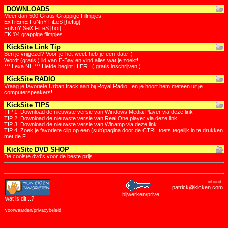
DOWNLOADS
Meer dan 500 Gratis Grappige Filmpjes!
ExTrEmE FuNnY FiLeS [heftig]
FuNnY SeX FiLeS [hot]
EK '04 grappige filmpjes
KickSite Link Tip
Ben je vrijgezel? Voor-je-het-weet-heb-je-een-date :)
Wordt (gratis!) lid van E-Bay en vind alles wat je zoekt!
*** Lexa.NL *** Liefde begint HIER ! ( gratis inschrijven )
KickSite RADIO
Vraag je favoriete Urban track aan bij Royal Radio.. en je hoort hem meteen uit je
computerspeakers!
KickSite TIPS
TIP 1: Download de nieuwste versie van Windows Media Player via deze link
TIP 2: Download de nieuwste versie van Real One player via deze link
TIP 3: Download de nieuwste versie van Winamp via deze link
TIP 4: Zoek je favoriete clip op een (sub)pagina door de CTRL toets tegelijk in te drukken
met de F
KickSite DVD SHOP
De coolste dvd's voor de beste prijs !
inhoud:
patrick@kicken.com
bijwerken/prive
wat is dit
...?
voorwaarden/privacybeleid