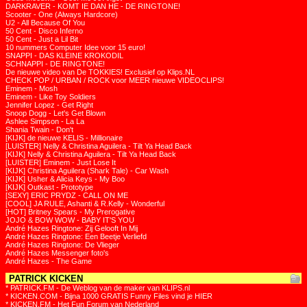
DARKRAVER - KOMT IE DAN HE - DE RINGTONE!
Scooter - One (Always Hardcore)
U2 - All Because Of You
50 Cent - Disco Inferno
50 Cent - Just a Lil Bit
10 nummers Computer Idee voor 15 euro!
SNAPPI - DAS KLEINE KROKODIL
SCHNAPPI - DE RINGTONE!
De nieuwe video van De TOKKIES! Exclusief op Klips.NL
CHECK POP / URBAN / ROCK voor MEER nieuwe VIDEOCLIPS!
Eminem - Mosh
Eminem - Like Toy Soldiers
Jennifer Lopez - Get Right
Snoop Dogg - Let's Get Blown
Ashlee Simpson - La La
Shania Twain - Don't
[KIJK] de nieuwe KELIS - Millionaire
[LUISTER] Nelly & Christina Aguilera - Tilt Ya Head Back
[KIJK] Nelly & Christina Aguilera - Tilt Ya Head Back
[LUISTER] Eminem - Just Lose It
[KIJK] Christina Aguilera (Shark Tale) - Car Wash
[KIJK] Usher & Alicia Keys - My Boo
[KIJK] Outkast - Prototype
[SEXY] ERIC PRYDZ - CALL ON ME
[COOL] JA RULE, Ashanti & R.Kelly - Wonderful
[HOT] Britney Spears - My Prerogative
JOJO & BOW WOW - BABY IT'S YOU
André Hazes Ringtone: Zij Gelooft In Mij
André Hazes Ringtone: Een Beetje Verliefd
André Hazes Ringtone: De Vlieger
André Hazes Messenger foto's
André Hazes - The Game
PATRICK KICKEN
* PATRICK.FM - De Weblog van de maker van KLIPS.nl
* KICKEN.COM - Bijna 1000 GRATIS Funny Files vind je HIER
* KICKEN.FM - Het Fun Forum van Nederland