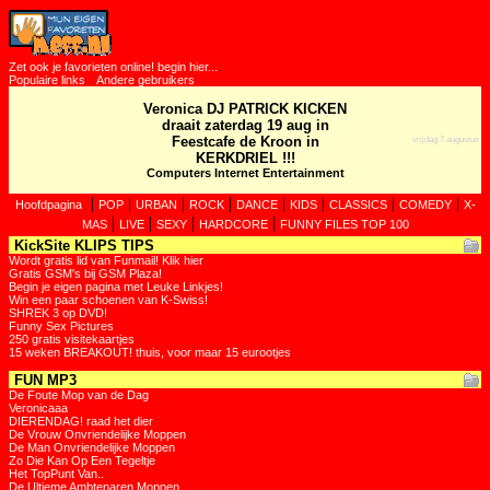
Zet ook je favorieten online! begin hier...
Populaire links
Andere gebruikers
Veronica DJ PATRICK KICKEN
draait zaterdag 19 aug in
Feestcafe de Kroon in
vrijdag 7 augustus
KERKDRIEL !!!
Computers Internet Entertainment
|
|
|
|
|
|
|
|
Hoofdpagina
POP
URBAN
ROCK
DANCE
KIDS
CLASSICS
COMEDY
X-
|
|
|
|
MAS
LIVE
SEXY
HARDCORE
FUNNY FILES TOP 100
KickSite KLIPS TIPS
Wordt gratis lid van Funmail! Klik hier
Gratis GSM's bij GSM Plaza!
Begin je eigen pagina met Leuke Linkjes!
Win een paar schoenen van K-Swiss!
SHREK 3 op DVD!
Funny Sex Pictures
250 gratis visitekaartjes
15 weken BREAKOUT! thuis, voor maar 15 eurootjes
FUN MP3
De Foute Mop van de Dag
Veronicaaa
DIERENDAG! raad het dier
De Vrouw Onvriendelijke Moppen
De Man Onvriendelijke Moppen
Zo Die Kan Op Een Tegeltje
Het TopPunt Van..
De Ultieme Ambtenaren Moppen