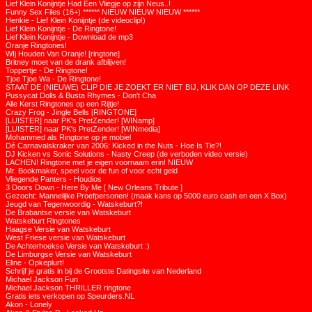
Lief Klein Konijntje Had Een Vliegje op zijn Neus..!
Funny Sex Files (16+) ****** NIEUW NIEUW NIEUW ******
Henkie - Lief Klein Konijntje (de videoclip!)
Lief Klein Konijntje - De Ringtone!
Lief Klein Konijntje - Download de mp3
Oranje Ringtones!
WIj Houden Van Oranje! [ringtone]
Britney moet van de drank afblijven!
Toppertje - De Ringtone!
Tjoe Tjoe Wa - De Ringtone!
STAAT DE (NIEUWE) CLIP DIE JE ZOEKT ER NIET BIJ, KLIK DAN OP DEZE LINK
Pussycat Dolls & Busta Rhymes - Don't Cha
Alle Kerst Ringtones op een Rijtje!
Crazy Frog - Jingle Bells [RINGTONE]
[LUISTER] naar PK's PretZender! [WINamp]
[LUISTER] naar PK's PretZender! [WINmedia]
Mohammed als Ringtone op je mobiel
Dé Carnavalskraker van 2006: Kicked in the Nuts - Hoe Is Tie?!
DJ Kicken vs Sonic Solutions - Nasty Creep (de verboden video versie)
LACHEN! Ringtone met je eigen voornaam erin! NIEUW
Mr. Bookmaker, speel voor de fun of voor echt geld
Vliegende Panters - Houdios
3 Doors Down - Here By Me [ New Orleans Tribute ]
Gezocht: Mannelijke Proefpersonen! (maak kans op 5000 euro cash en een X Box)
Jeugd van Tegenwoordig - Watskeburt?!
De Brabantse versie van Watskeburt
Watskeburt Ringtones
Haagse Versie van Watskeburt
West Friese versie van Watskeburt
De Achterhoekse Versie van Watskeburt :)
De Limburgse Versie van Watskeburt
Eline - Opkeplurt!
Schrijf je gratis in bij de Grootste Datingsite van Nederland
Michael Jackson Fun
Michael Jackson THRILLER ringtone
Gratis iets verkopen op Speurders.NL
Akon - Lonely