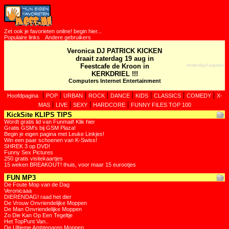
Zet ook je favorieten online! begin hier...
Populaire links
Andere gebruikers
Veronica DJ PATRICK KICKEN
draait zaterdag 19 aug in
Feestcafe de Kroon in
donderdag 6 augustus
KERKDRIEL !!!
Computers Internet Entertainment
|
|
|
|
|
|
|
|
Hoofdpagina
POP
URBAN
ROCK
DANCE
KIDS
CLASSICS
COMEDY
X-
|
|
|
|
MAS
LIVE
SEXY
HARDCORE
FUNNY FILES TOP 100
KickSite KLIPS TIPS
Wordt gratis lid van Funmail! Klik hier
Gratis GSM's bij GSM Plaza!
Begin je eigen pagina met Leuke Linkjes!
Win een paar schoenen van K-Swiss!
SHREK 3 op DVD!
Funny Sex Pictures
250 gratis visitekaartjes
15 weken BREAKOUT! thuis, voor maar 15 eurootjes
FUN MP3
De Foute Mop van de Dag
Veronicaaa
DIERENDAG! raad het dier
De Vrouw Onvriendelijke Moppen
De Man Onvriendelijke Moppen
Zo Die Kan Op Een Tegeltje
Het TopPunt Van..
De Ultieme Ambtenaren Moppen