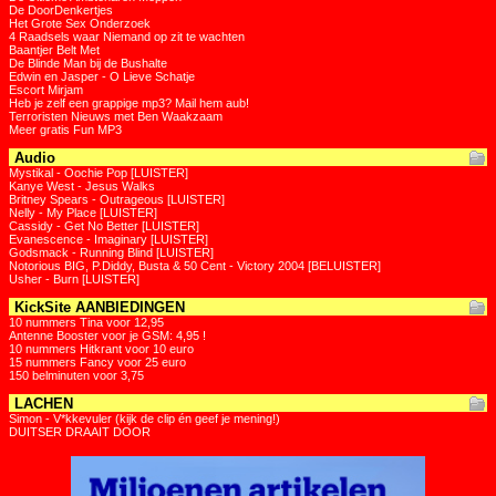
De DoorDenkertjes
Het Grote Sex Onderzoek
4 Raadsels waar Niemand op zit te wachten
Baantjer Belt Met
De Blinde Man bij de Bushalte
Edwin en Jasper - O Lieve Schatje
Escort Mirjam
Heb je zelf een grappige mp3? Mail hem aub!
Terroristen Nieuws met Ben Waakzaam
Meer gratis Fun MP3
Audio
Mystikal - Oochie Pop [LUISTER]
Kanye West - Jesus Walks
Britney Spears - Outrageous [LUISTER]
Nelly - My Place [LUISTER]
Cassidy - Get No Better [LUISTER]
Evanescence - Imaginary [LUISTER]
Godsmack - Running Blind [LUISTER]
Notorious BIG, P.Diddy, Busta & 50 Cent - Victory 2004 [BELUISTER]
Usher - Burn [LUISTER]
KickSite AANBIEDINGEN
10 nummers Tina voor 12,95
Antenne Booster voor je GSM: 4,95 !
10 nummers Hitkrant voor 10 euro
15 nummers Fancy voor 25 euro
150 belminuten voor 3,75
LACHEN
Simon - V*kkevuler (kijk de clip én geef je mening!)
DUITSER DRAAIT DOOR