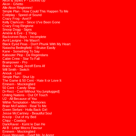
Akon & Styles P - Locked Up
Akon - Ghetto
Alle Akon Ringtones!
Simple Plan - How Could This Happen To Me
Coldplay - Speed of Sound
Crazy Frog - Axel F
Kelly Clarkson - Since U've Been Gone
Crazy Frog Ringtone
Snoop Dogg - Signs
Amérie & Eve - 1 Thing
Backstreet Boys - Incomplete
Avril Lavigne - He Wasn't
Black Eyed Peas - Don't Phunk With My Heart
Natasha Bedingfield - I Bruise Easily
Kane - Something To Say
Kabouter Plop - De Regendans
Cabin Crew - Star To Fall
Brainpower - Pro
Brace - Vraag Jezelf Eens Af
Will Smith - Switch
Anouk - Lost
Simple Plan - Shut Up
The Game & 50 Cent - Hate It or Love It
Eminem - Mockingbird
50 Cent - Candy Shop
Di-Rect - Cool Without You [unplugged]
Uniting Nations - Out Of Touch
U2 - All Because of You
Within Temptation - Memories
Brian McFadden - Real To Me
Gwen Stefani - Holla Back Girl
Jesse McCartney - Beautiful Soul
Krezip - Out of my Bed
Chipz - Cowboy
DarkRaver - Komt Ie Dan He
Ali B - Leipe Mocro Flavour
Eminem - Mockingbird
Guus Meeuwis - Geef Me Je Angst