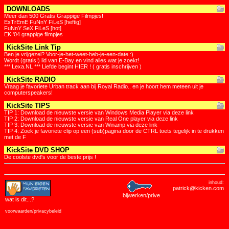
DOWNLOADS
Meer dan 500 Gratis Grappige Filmpjes!
ExTrEmE FuNnY FiLeS [heftig]
FuNnY SeX FiLeS [hot]
EK '04 grappige filmpjes
KickSite Link Tip
Ben je vrijgezel? Voor-je-het-weet-heb-je-een-date :)
Wordt (gratis!) lid van E-Bay en vind alles wat je zoekt!
*** Lexa.NL *** Liefde begint HIER ! ( gratis inschrijven )
KickSite RADIO
Vraag je favoriete Urban track aan bij Royal Radio.. en je hoort hem meteen uit je
computerspeakers!
KickSite TIPS
TIP 1: Download de nieuwste versie van Windows Media Player via deze link
TIP 2: Download de nieuwste versie van Real One player via deze link
TIP 3: Download de nieuwste versie van Winamp via deze link
TIP 4: Zoek je favoriete clip op een (sub)pagina door de CTRL toets tegelijk in te drukken
met de F
KickSite DVD SHOP
De coolste dvd's voor de beste prijs !
inhoud:
patrick@kicken.com
bijwerken/prive
wat is dit
...?
voorwaarden/privacybeleid