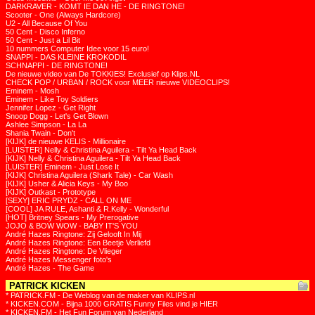
DARKRAVER - KOMT IE DAN HE - DE RINGTONE!
Scooter - One (Always Hardcore)
U2 - All Because Of You
50 Cent - Disco Inferno
50 Cent - Just a Lil Bit
10 nummers Computer Idee voor 15 euro!
SNAPPI - DAS KLEINE KROKODIL
SCHNAPPI - DE RINGTONE!
De nieuwe video van De TOKKIES! Exclusief op Klips.NL
CHECK POP / URBAN / ROCK voor MEER nieuwe VIDEOCLIPS!
Eminem - Mosh
Eminem - Like Toy Soldiers
Jennifer Lopez - Get Right
Snoop Dogg - Let's Get Blown
Ashlee Simpson - La La
Shania Twain - Don't
[KIJK] de nieuwe KELIS - Millionaire
[LUISTER] Nelly & Christina Aguilera - Tilt Ya Head Back
[KIJK] Nelly & Christina Aguilera - Tilt Ya Head Back
[LUISTER] Eminem - Just Lose It
[KIJK] Christina Aguilera (Shark Tale) - Car Wash
[KIJK] Usher & Alicia Keys - My Boo
[KIJK] Outkast - Prototype
[SEXY] ERIC PRYDZ - CALL ON ME
[COOL] JA RULE, Ashanti & R.Kelly - Wonderful
[HOT] Britney Spears - My Prerogative
JOJO & BOW WOW - BABY IT'S YOU
André Hazes Ringtone: Zij Gelooft In Mij
André Hazes Ringtone: Een Beetje Verliefd
André Hazes Ringtone: De Vlieger
André Hazes Messenger foto's
André Hazes - The Game
PATRICK KICKEN
* PATRICK.FM - De Weblog van de maker van KLIPS.nl
* KICKEN.COM - Bijna 1000 GRATIS Funny Files vind je HIER
* KICKEN.FM - Het Fun Forum van Nederland