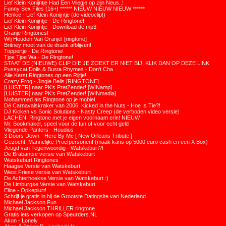
Lief Klein Konijntje Had Een Vliegje op zijn Neus..!
Funny Sex Files (16+) ****** NIEUW NIEUW NIEUW ******
Henkie - Lief Klein Konijntje (de videoclip!)
Lief Klein Konijntje - De Ringtone!
Lief Klein Konijntje - Download de mp3
Oranje Ringtones!
WIj Houden Van Oranje! [ringtone]
Britney moet van de drank afblijven!
Toppertje - De Ringtone!
Tjoe Tjoe Wa - De Ringtone!
STAAT DE (NIEUWE) CLIP DIE JE ZOEKT ER NIET BIJ, KLIK DAN OP DEZE LINK
Pussycat Dolls & Busta Rhymes - Don't Cha
Alle Kerst Ringtones op een Rijtje!
Crazy Frog - Jingle Bells [RINGTONE]
[LUISTER] naar PK's PretZender! [WINamp]
[LUISTER] naar PK's PretZender! [WINmedia]
Mohammed als Ringtone op je mobiel
Dé Carnavalskraker van 2006: Kicked in the Nuts - Hoe Is Tie?!
DJ Kicken vs Sonic Solutions - Nasty Creep (de verboden video versie)
LACHEN! Ringtone met je eigen voornaam erin! NIEUW
Mr. Bookmaker, speel voor de fun of voor echt geld
Vliegende Panters - Houdios
3 Doors Down - Here By Me [ New Orleans Tribute ]
Gezocht: Mannelijke Proefpersonen! (maak kans op 5000 euro cash en een X Box)
Jeugd van Tegenwoordig - Watskeburt?!
De Brabantse versie van Watskeburt
Watskeburt Ringtones
Haagse Versie van Watskeburt
West Friese versie van Watskeburt
De Achterhoekse Versie van Watskeburt :)
De Limburgse Versie van Watskeburt
Eline - Opkeplurt!
Schrijf je gratis in bij de Grootste Datingsite van Nederland
Michael Jackson Fun
Michael Jackson THRILLER ringtone
Gratis iets verkopen op Speurders.NL
Akon - Lonely