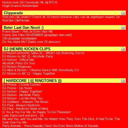
Kicken over Dé Carnavals Hit, bij RTL4!
Hugh Grant in Amsterdam
Clipparade
Snel een clip vinden? Check de 33 meest bekeken clips van de afgelopen maand: De
KickSite ClipParade
Beter Laat Dan Nooit :)
Frans Bauer - Heb Je Even Voor Mij
Funny Sex Files NOVEMBER [grappiger dan ooit!]
150 grappige sexplaatjes
Do You Want Me? Daten voor 25 plussers
DJ (HENRI) KICKEN CLIPS
DJ Kicken presents Salou SL - What's Up (featuring Joyce)
DJ Kicken vs MC Q - Alcoholic Party
DJ Kicken - Offical Site
Alcoholic Party On Tour
DJ Kicken Ringtones
DJ Alive & Kicken - I Wanna Dance With Somebody 2.0
DJ Kicken vs MC Q - Happy Together
[ HARDCORE ] ((( RINGTONES )))
DJ Promo - I Come Correct
DJ Promo - Up Yours
DJ Kicken - Happy Together!
DJ Kicken - Alcoholic Party
DJ Kicken - Let Me Hear You
DJ Outblast - Unleash The Beast
DJ Paul - Always Hardcore
DJ Paul - Hardcore State of Mind
Is You & You For Me, So Happy To-Ge-Theeeeer!
Lady Dana (ard und jorn) - 16
Me and You, and You and Me, No Matter How They Toss The Dice, It Had To be, The
Only One For Me
Party Animals - Hava Naquila, Have You Ever Been Mellow of Xanadu