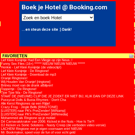
FAVORIETEN
Lief Klein Konijntje Had Een Vliegje op zijn Neus..!
Funny Sex Files (16+) ****** NIEUW NIEUW NIEUW ******
Henkie - Lief Klein Konijntje (de videoclip!)
Lief Klein Konijntje - De Ringtone!
Lief Klein Konijntje - Download de mp3
Oranje Ringtones!
WIj Houden Van Oranje! [ringtone]
Britney moet van de drank afblijven!
Toppertje - De Ringtone!
Tjoe Tjoe Wa - De Ringtone!
STAAT DE (NIEUWE) CLIP DIE JE ZOEKT ER NIET BIJ, KLIK DAN OP DEZE LINK
Pussycat Dolls & Busta Rhymes - Don't Cha
Alle Kerst Ringtones op een Rijtje!
Crazy Frog - Jingle Bells [RINGTONE]
[LUISTER] naar PK's PretZender! [WINamp]
[LUISTER] naar PK's PretZender! [WINmedia]
Mohammed als Ringtone op je mobiel
Dé Carnavalskraker van 2006: Kicked in the Nuts - Hoe Is Tie?!
DJ Kicken vs Sonic Solutions - Nasty Creep (de verboden video versie)
LACHEN! Ringtone met je eigen voornaam erin! NIEUW
Mr. Bookmaker, speel voor de fun of voor echt geld