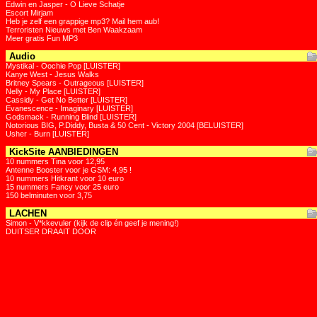
Edwin en Jasper - O Lieve Schatje
Escort Mirjam
Heb je zelf een grappige mp3? Mail hem aub!
Terroristen Nieuws met Ben Waakzaam
Meer gratis Fun MP3
Audio
Mystikal - Oochie Pop [LUISTER]
Kanye West - Jesus Walks
Britney Spears - Outrageous [LUISTER]
Nelly - My Place [LUISTER]
Cassidy - Get No Better [LUISTER]
Evanescence - Imaginary [LUISTER]
Godsmack - Running Blind [LUISTER]
Notorious BIG, P.Diddy, Busta & 50 Cent - Victory 2004 [BELUISTER]
Usher - Burn [LUISTER]
KickSite AANBIEDINGEN
10 nummers Tina voor 12,95
Antenne Booster voor je GSM: 4,95 !
10 nummers Hitkrant voor 10 euro
15 nummers Fancy voor 25 euro
150 belminuten voor 3,75
LACHEN
Simon - V*kkevuler (kijk de clip én geef je mening!)
DUITSER DRAAIT DOOR