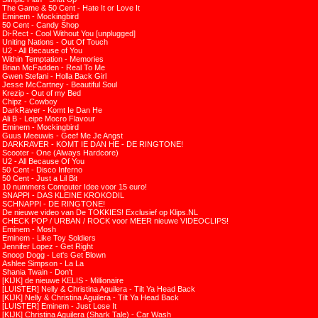
The Game & 50 Cent - Hate It or Love It
Eminem - Mockingbird
50 Cent - Candy Shop
Di-Rect - Cool Without You [unplugged]
Uniting Nations - Out Of Touch
U2 - All Because of You
Within Temptation - Memories
Brian McFadden - Real To Me
Gwen Stefani - Holla Back Girl
Jesse McCartney - Beautiful Soul
Krezip - Out of my Bed
Chipz - Cowboy
DarkRaver - Komt Ie Dan He
Ali B - Leipe Mocro Flavour
Eminem - Mockingbird
Guus Meeuwis - Geef Me Je Angst
DARKRAVER - KOMT IE DAN HE - DE RINGTONE!
Scooter - One (Always Hardcore)
U2 - All Because Of You
50 Cent - Disco Inferno
50 Cent - Just a Lil Bit
10 nummers Computer Idee voor 15 euro!
SNAPPI - DAS KLEINE KROKODIL
SCHNAPPI - DE RINGTONE!
De nieuwe video van De TOKKIES! Exclusief op Klips.NL
CHECK POP / URBAN / ROCK voor MEER nieuwe VIDEOCLIPS!
Eminem - Mosh
Eminem - Like Toy Soldiers
Jennifer Lopez - Get Right
Snoop Dogg - Let's Get Blown
Ashlee Simpson - La La
Shania Twain - Don't
[KIJK] de nieuwe KELIS - Millionaire
[LUISTER] Nelly & Christina Aguilera - Tilt Ya Head Back
[KIJK] Nelly & Christina Aguilera - Tilt Ya Head Back
[LUISTER] Eminem - Just Lose It
[KIJK] Christina Aguilera (Shark Tale) - Car Wash