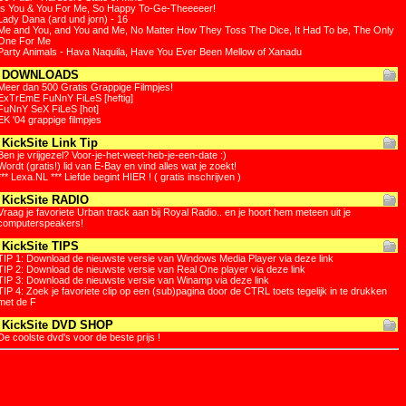
Is You & You For Me, So Happy To-Ge-Theeeeer!
Lady Dana (ard und jorn) - 16
Me and You, and You and Me, No Matter How They Toss The Dice, It Had To be, The Only
One For Me
Party Animals - Hava Naquila, Have You Ever Been Mellow of Xanadu
DOWNLOADS
Meer dan 500 Gratis Grappige Filmpjes!
ExTrEmE FuNnY FiLeS [heftig]
FuNnY SeX FiLeS [hot]
EK '04 grappige filmpjes
KickSite Link Tip
Ben je vrijgezel? Voor-je-het-weet-heb-je-een-date :)
Wordt (gratis!) lid van E-Bay en vind alles wat je zoekt!
*** Lexa.NL *** Liefde begint HIER ! ( gratis inschrijven )
KickSite RADIO
Vraag je favoriete Urban track aan bij Royal Radio.. en je hoort hem meteen uit je
computerspeakers!
KickSite TIPS
TIP 1: Download de nieuwste versie van Windows Media Player via deze link
TIP 2: Download de nieuwste versie van Real One player via deze link
TIP 3: Download de nieuwste versie van Winamp via deze link
TIP 4: Zoek je favoriete clip op een (sub)pagina door de CTRL toets tegelijk in te drukken
met de F
KickSite DVD SHOP
De coolste dvd's voor de beste prijs !