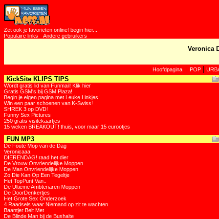
Zet ook je favorieten online! begin hier...
Populaire links
Andere gebruikers
Veronica 
|
|
Hoofdpagina
POP
URB
KickSite KLIPS TIPS
Wordt gratis lid van Funmail! Klik hier
Gratis GSM's bij GSM Plaza!
Begin je eigen pagina met Leuke Linkjes!
Win een paar schoenen van K-Swiss!
SHREK 3 op DVD!
Funny Sex Pictures
250 gratis visitekaartjes
15 weken BREAKOUT! thuis, voor maar 15 eurootjes
FUN MP3
De Foute Mop van de Dag
Veronicaaa
DIERENDAG! raad het dier
De Vrouw Onvriendelijke Moppen
De Man Onvriendelijke Moppen
Zo Die Kan Op Een Tegeltje
Het TopPunt Van..
De Ultieme Ambtenaren Moppen
De DoorDenkertjes
Het Grote Sex Onderzoek
4 Raadsels waar Niemand op zit te wachten
Baantjer Belt Met
De Blinde Man bij de Bushalte