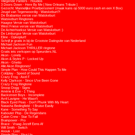
Vliegende Panters - Houdios
3 Doors Down - Here By Me [ New Orleans Tribute ]
Gezocht: Mannelijke Proefpersonen! (maak kans op 5000 euro cash en een X Box)
Jeugd van Tegenwoordig - Watskeburt?!
De Brabantse versie van Watskeburt
Watskeburt Ringtones
Haagse Versie van Watskeburt
West Friese versie van Watskeburt
De Achterhoekse Versie van Watskeburt :)
De Limburgse Versie van Watskeburt
Eline - Opkeplurt!
Schrijf je gratis in bij de Grootste Datingsite van Nederland
Michael Jackson Fun
Michael Jackson THRILLER ringtone
Gratis iets verkopen op Speurders.NL
Akon - Lonely
Akon & Styles P - Locked Up
Akon - Ghetto
Alle Akon Ringtones!
Simple Plan - How Could This Happen To Me
Coldplay - Speed of Sound
Crazy Frog - Axel F
Kelly Clarkson - Since U've Been Gone
Crazy Frog Ringtone
Snoop Dogg - Signs
Amérie & Eve - 1 Thing
Backstreet Boys - Incomplete
Avril Lavigne - He Wasn't
Black Eyed Peas - Don't Phunk With My Heart
Natasha Bedingfield - I Bruise Easily
Kane - Something To Say
Kabouter Plop - De Regendans
Cabin Crew - Star To Fall
Brainpower - Pro
Brace - Vraag Jezelf Eens Af
Will Smith - Switch
Anouk - Lost
Simple Plan - Shut Up