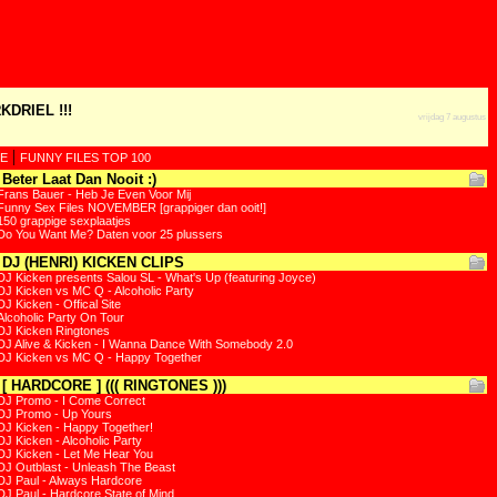
KDRIEL !!!
vrijdag 7 augustus
|
E
FUNNY FILES TOP 100
Beter Laat Dan Nooit :)
Frans Bauer - Heb Je Even Voor Mij
Funny Sex Files NOVEMBER [grappiger dan ooit!]
150 grappige sexplaatjes
Do You Want Me? Daten voor 25 plussers
DJ (HENRI) KICKEN CLIPS
DJ Kicken presents Salou SL - What's Up (featuring Joyce)
DJ Kicken vs MC Q - Alcoholic Party
DJ Kicken - Offical Site
Alcoholic Party On Tour
DJ Kicken Ringtones
DJ Alive & Kicken - I Wanna Dance With Somebody 2.0
DJ Kicken vs MC Q - Happy Together
[ HARDCORE ] ((( RINGTONES )))
DJ Promo - I Come Correct
DJ Promo - Up Yours
DJ Kicken - Happy Together!
DJ Kicken - Alcoholic Party
DJ Kicken - Let Me Hear You
DJ Outblast - Unleash The Beast
DJ Paul - Always Hardcore
DJ Paul - Hardcore State of Mind