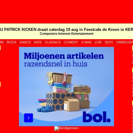
DJ PATRICK KICKEN draait zaterdag 19 aug in Feestcafe de Kroon in KER
Computers Internet Entertainment
|
|
|
|
|
|
|
|
|
AN
ROCK
DANCE
KIDS
CLASSICS
COMEDY
X-MAS
LIVE
SEXY
HARDCOR