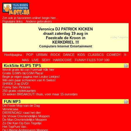
Zet ook je favorieten online! begin hier...
Populaire links
Andere gebruikers
Veronica DJ PATRICK KICKEN
draait zaterdag 19 aug in
Feestcafe de Kroon in
vrijdag 7 augustus
KERKDRIEL !!!
Computers Internet Entertainment
|
|
|
|
|
|
|
|
Hoofdpagina
POP
URBAN
ROCK
DANCE
KIDS
CLASSICS
COMEDY
X-
|
|
|
|
MAS
LIVE
SEXY
HARDCORE
FUNNY FILES TOP 100
KickSite KLIPS TIPS
Wordt gratis lid van Funmail! Klik hier
Gratis GSM's bij GSM Plaza!
Begin je eigen pagina met Leuke Linkjes!
Win een paar schoenen van K-Swiss!
SHREK 3 op DVD!
Funny Sex Pictures
250 gratis visitekaartjes
15 weken BREAKOUT! thuis, voor maar 15 eurootjes
FUN MP3
De Foute Mop van de Dag
Veronicaaa
DIERENDAG! raad het dier
De Vrouw Onvriendelijke Moppen
De Man Onvriendelijke Moppen
Zo Die Kan Op Een Tegeltje
Het TopPunt Van..
De Ultieme Ambtenaren Moppen