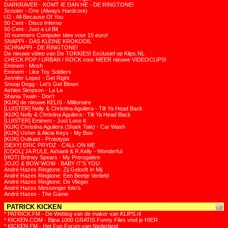
DARKRAVER - KOMT IE DAN HE - DE RINGTONE!
Scooter - One (Always Hardcore)
U2 - All Because Of You
50 Cent - Disco Inferno
50 Cent - Just a Lil Bit
10 nummers Computer Idee voor 15 euro!
SNAPPI - DAS KLEINE KROKODIL
SCHNAPPI - DE RINGTONE!
De nieuwe video van De TOKKIES! Exclusief op Klips.NL
CHECK POP / URBAN / ROCK voor MEER nieuwe VIDEOCLIPS!
Eminem - Mosh
Eminem - Like Toy Soldiers
Jennifer Lopez - Get Right
Snoop Dogg - Let's Get Blown
Ashlee Simpson - La La
Shania Twain - Don't
[KIJK] de nieuwe KELIS - Millionaire
[LUISTER] Nelly & Christina Aguilera - Tilt Ya Head Back
[KIJK] Nelly & Christina Aguilera - Tilt Ya Head Back
[LUISTER] Eminem - Just Lose It
[KIJK] Christina Aguilera (Shark Tale) - Car Wash
[KIJK] Usher & Alicia Keys - My Boo
[KIJK] Outkast - Prototype
[SEXY] ERIC PRYDZ - CALL ON ME
[COOL] JA RULE, Ashanti & R.Kelly - Wonderful
[HOT] Britney Spears - My Prerogative
JOJO & BOW WOW - BABY IT'S YOU
André Hazes Ringtone: Zij Gelooft In Mij
André Hazes Ringtone: Een Beetje Verliefd
André Hazes Ringtone: De Vlieger
André Hazes Messenger foto's
André Hazes - The Game
PATRICK KICKEN
* PATRICK.FM - De Weblog van de maker van KLIPS.nl
* KICKEN.COM - Bijna 1000 GRATIS Funny Files vind je HIER
* KICKEN.FM - Het Fun Forum van Nederland