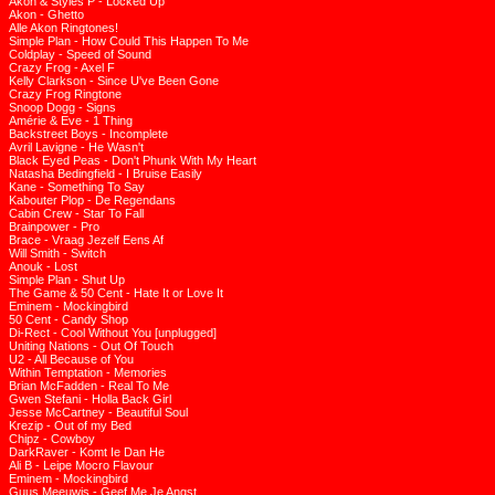
Akon & Styles P - Locked Up
Akon - Ghetto
Alle Akon Ringtones!
Simple Plan - How Could This Happen To Me
Coldplay - Speed of Sound
Crazy Frog - Axel F
Kelly Clarkson - Since U've Been Gone
Crazy Frog Ringtone
Snoop Dogg - Signs
Amérie & Eve - 1 Thing
Backstreet Boys - Incomplete
Avril Lavigne - He Wasn't
Black Eyed Peas - Don't Phunk With My Heart
Natasha Bedingfield - I Bruise Easily
Kane - Something To Say
Kabouter Plop - De Regendans
Cabin Crew - Star To Fall
Brainpower - Pro
Brace - Vraag Jezelf Eens Af
Will Smith - Switch
Anouk - Lost
Simple Plan - Shut Up
The Game & 50 Cent - Hate It or Love It
Eminem - Mockingbird
50 Cent - Candy Shop
Di-Rect - Cool Without You [unplugged]
Uniting Nations - Out Of Touch
U2 - All Because of You
Within Temptation - Memories
Brian McFadden - Real To Me
Gwen Stefani - Holla Back Girl
Jesse McCartney - Beautiful Soul
Krezip - Out of my Bed
Chipz - Cowboy
DarkRaver - Komt Ie Dan He
Ali B - Leipe Mocro Flavour
Eminem - Mockingbird
Guus Meeuwis - Geef Me Je Angst