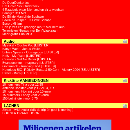
De DoorDenkertjes
Het Grote Sex Onderzoek
4 Raadsels waar Niemand op zit te wachten
Baantjer Belt Met
De Blinde Man bij de Bushalte
Edwin en Jasper - O Lieve Schatje
Escort Mirjam
Heb je zelf een grappige mp3? Mail hem aub!
Terroristen Nieuws met Ben Waakzaam
Meer gratis Fun MP3
Audio
Mystikal - Oochie Pop [LUISTER]
Kanye West - Jesus Walks
Britney Spears - Outrageous [LUISTER]
Nelly - My Place [LUISTER]
Cassidy - Get No Better [LUISTER]
Evanescence - Imaginary [LUISTER]
Godsmack - Running Blind [LUISTER]
Notorious BIG, P.Diddy, Busta & 50 Cent - Victory 2004 [BELUISTER]
Usher - Burn [LUISTER]
KickSite AANBIEDINGEN
10 nummers Tina voor 12,95
Antenne Booster voor je GSM: 4,95 !
10 nummers Hitkrant voor 10 euro
15 nummers Fancy voor 25 euro
150 belminuten voor 3,75
LACHEN
Simon - V*kkevuler (kijk de clip én geef je mening!)
DUITSER DRAAIT DOOR