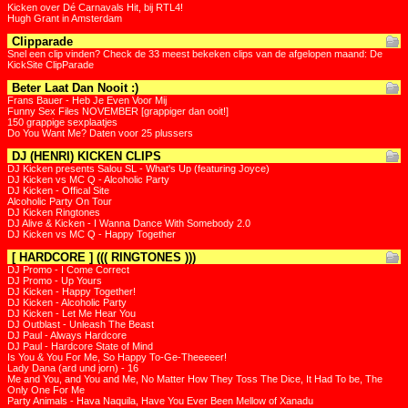
Kicken over Dé Carnavals Hit, bij RTL4!
Hugh Grant in Amsterdam
Clipparade
Snel een clip vinden? Check de 33 meest bekeken clips van de afgelopen maand: De
KickSite ClipParade
Beter Laat Dan Nooit :)
Frans Bauer - Heb Je Even Voor Mij
Funny Sex Files NOVEMBER [grappiger dan ooit!]
150 grappige sexplaatjes
Do You Want Me? Daten voor 25 plussers
DJ (HENRI) KICKEN CLIPS
DJ Kicken presents Salou SL - What's Up (featuring Joyce)
DJ Kicken vs MC Q - Alcoholic Party
DJ Kicken - Offical Site
Alcoholic Party On Tour
DJ Kicken Ringtones
DJ Alive & Kicken - I Wanna Dance With Somebody 2.0
DJ Kicken vs MC Q - Happy Together
[ HARDCORE ] ((( RINGTONES )))
DJ Promo - I Come Correct
DJ Promo - Up Yours
DJ Kicken - Happy Together!
DJ Kicken - Alcoholic Party
DJ Kicken - Let Me Hear You
DJ Outblast - Unleash The Beast
DJ Paul - Always Hardcore
DJ Paul - Hardcore State of Mind
Is You & You For Me, So Happy To-Ge-Theeeeer!
Lady Dana (ard und jorn) - 16
Me and You, and You and Me, No Matter How They Toss The Dice, It Had To be, The
Only One For Me
Party Animals - Hava Naquila, Have You Ever Been Mellow of Xanadu