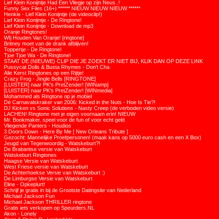
Lief Klein Konijntje Had Een Vliegje op zijn Neus..!
Funny Sex Files (16+) ****** NIEUW NIEUW NIEUW ******
Henkie - Lief Klein Konijntje (de videoclip!)
Lief Klein Konijntje - De Ringtone!
Lief Klein Konijntje - Download de mp3
Oranje Ringtones!
WIj Houden Van Oranje! [ringtone]
Britney moet van de drank afblijven!
Toppertje - De Ringtone!
Tjoe Tjoe Wa - De Ringtone!
STAAT DE (NIEUWE) CLIP DIE JE ZOEKT ER NIET BIJ, KLIK DAN OP DEZE LINK
Pussycat Dolls & Busta Rhymes - Don't Cha
Alle Kerst Ringtones op een Rijtje!
Crazy Frog - Jingle Bells [RINGTONE]
[LUISTER] naar PK's PretZender! [WINamp]
[LUISTER] naar PK's PretZender! [WINmedia]
Mohammed als Ringtone op je mobiel
Dé Carnavalskraker van 2006: Kicked in the Nuts - Hoe Is Tie?!
DJ Kicken vs Sonic Solutions - Nasty Creep (de verboden video versie)
LACHEN! Ringtone met je eigen voornaam erin! NIEUW
Mr. Bookmaker, speel voor de fun of voor echt geld
Vliegende Panters - Houdios
3 Doors Down - Here By Me [ New Orleans Tribute ]
Gezocht: Mannelijke Proefpersonen! (maak kans op 5000 euro cash en een X Box)
Jeugd van Tegenwoordig - Watskeburt?!
De Brabantse versie van Watskeburt
Watskeburt Ringtones
Haagse Versie van Watskeburt
West Friese versie van Watskeburt
De Achterhoekse Versie van Watskeburt :)
De Limburgse Versie van Watskeburt
Eline - Opkeplurt!
Schrijf je gratis in bij de Grootste Datingsite van Nederland
Michael Jackson Fun
Michael Jackson THRILLER ringtone
Gratis iets verkopen op Speurders.NL
Akon - Lonely