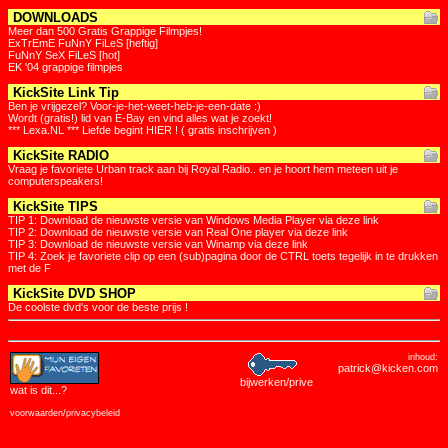
DOWNLOADS
Meer dan 500 Gratis Grappige Filmpjes!
ExTrEmE FuNnY FiLeS [heftig]
FuNnY SeX FiLeS [hot]
EK '04 grappige filmpjes
KickSite Link Tip
Ben je vrijgezel? Voor-je-het-weet-heb-je-een-date :)
Wordt (gratis!) lid van E-Bay en vind alles wat je zoekt!
*** Lexa.NL *** Liefde begint HIER ! ( gratis inschrijven )
KickSite RADIO
Vraag je favoriete Urban track aan bij Royal Radio.. en je hoort hem meteen uit je
computerspeakers!
KickSite TIPS
TIP 1: Download de nieuwste versie van Windows Media Player via deze link
TIP 2: Download de nieuwste versie van Real One player via deze link
TIP 3: Download de nieuwste versie van Winamp via deze link
TIP 4: Zoek je favoriete clip op een (sub)pagina door de CTRL toets tegelijk in te drukken
met de F
KickSite DVD SHOP
De coolste dvd's voor de beste prijs !
inhoud:
patrick@kicken.com
bijwerken/prive
wat is dit
...?
voorwaarden/privacybeleid