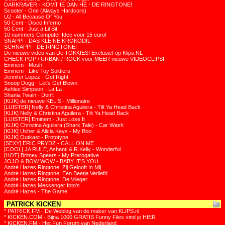
DARKRAVER - KOMT IE DAN HE - DE RINGTONE!
Scooter - One (Always Hardcore)
U2 - All Because Of You
50 Cent - Disco Inferno
50 Cent - Just a Lil Bit
10 nummers Computer Idee voor 15 euro!
SNAPPI - DAS KLEINE KROKODIL
SCHNAPPI - DE RINGTONE!
De nieuwe video van De TOKKIES! Exclusief op Klips.NL
CHECK POP / URBAN / ROCK voor MEER nieuwe VIDEOCLIPS!
Eminem - Mosh
Eminem - Like Toy Soldiers
Jennifer Lopez - Get Right
Snoop Dogg - Let's Get Blown
Ashlee Simpson - La La
Shania Twain - Don't
[KIJK] de nieuwe KELIS - Millionaire
[LUISTER] Nelly & Christina Aguilera - Tilt Ya Head Back
[KIJK] Nelly & Christina Aguilera - Tilt Ya Head Back
[LUISTER] Eminem - Just Lose It
[KIJK] Christina Aguilera (Shark Tale) - Car Wash
[KIJK] Usher & Alicia Keys - My Boo
[KIJK] Outkast - Prototype
[SEXY] ERIC PRYDZ - CALL ON ME
[COOL] JA RULE, Ashanti & R.Kelly - Wonderful
[HOT] Britney Spears - My Prerogative
JOJO & BOW WOW - BABY IT'S YOU
André Hazes Ringtone: Zij Gelooft In Mij
André Hazes Ringtone: Een Beetje Verliefd
André Hazes Ringtone: De Vlieger
André Hazes Messenger foto's
André Hazes - The Game
PATRICK KICKEN
* PATRICK.FM - De Weblog van de maker van KLIPS.nl
* KICKEN.COM - Bijna 1000 GRATIS Funny Files vind je HIER
* KICKEN.FM - Het Fun Forum van Nederland