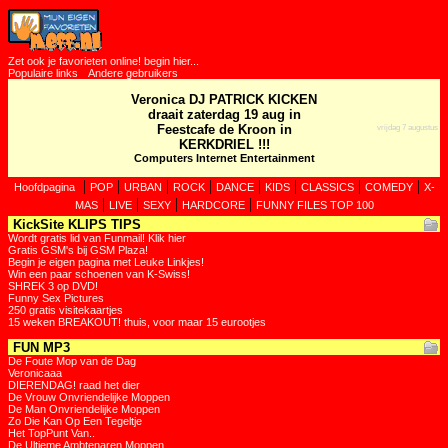
Zet ook je favorieten online! begin hier...
Populaire links
Andere gebruikers
Veronica DJ PATRICK KICKEN
draait zaterdag 19 aug in
Feestcafe de Kroon in
vrijdag 7 augustus
KERKDRIEL !!!
Computers Internet Entertainment
|
|
|
|
|
|
|
|
Hoofdpagina
POP
URBAN
ROCK
DANCE
KIDS
CLASSICS
COMEDY
X-
|
|
|
|
MAS
LIVE
SEXY
HARDCORE
FUNNY FILES TOP 100
KickSite KLIPS TIPS
Wordt gratis lid van Funmail! Klik hier
Gratis GSM's bij GSM Plaza!
Begin je eigen pagina met Leuke Linkjes!
Win een paar schoenen van K-Swiss!
SHREK 3 op DVD!
Funny Sex Pictures
250 gratis visitekaartjes
15 weken BREAKOUT! thuis, voor maar 15 eurootjes
FUN MP3
De Foute Mop van de Dag
Veronicaaa
DIERENDAG! raad het dier
De Vrouw Onvriendelijke Moppen
De Man Onvriendelijke Moppen
Zo Die Kan Op Een Tegeltje
Het TopPunt Van..
De Ultieme Ambtenaren Moppen