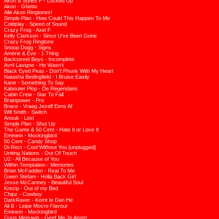
Akon & Styles P - Locked Up
Akon - Ghetto
Alle Akon Ringtones!
Simple Plan - How Could This Happen To Me
Coldplay - Speed of Sound
Crazy Frog - Axel F
Kelly Clarkson - Since U've Been Gone
Crazy Frog Ringtone
Snoop Dogg - Signs
Amérie & Eve - 1 Thing
Backstreet Boys - Incomplete
Avril Lavigne - He Wasn't
Black Eyed Peas - Don't Phunk With My Heart
Natasha Bedingfield - I Bruise Easily
Kane - Something To Say
Kabouter Plop - De Regendans
Cabin Crew - Star To Fall
Brainpower - Pro
Brace - Vraag Jezelf Eens Af
Will Smith - Switch
Anouk - Lost
Simple Plan - Shut Up
The Game & 50 Cent - Hate It or Love It
Eminem - Mockingbird
50 Cent - Candy Shop
Di-Rect - Cool Without You [unplugged]
Uniting Nations - Out Of Touch
U2 - All Because of You
Within Temptation - Memories
Brian McFadden - Real To Me
Gwen Stefani - Holla Back Girl
Jesse McCartney - Beautiful Soul
Krezip - Out of my Bed
Chipz - Cowboy
DarkRaver - Komt Ie Dan He
Ali B - Leipe Mocro Flavour
Eminem - Mockingbird
Guus Meeuwis - Geef Me Je Angst