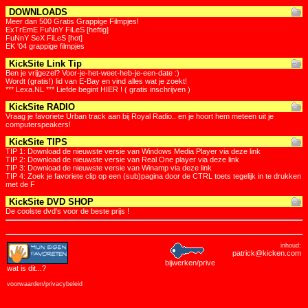
DOWNLOADS
Meer dan 500 Gratis Grappige Filmpjes!
ExTrEmE FuNnY FiLeS [heftig]
FuNnY SeX FiLeS [hot]
EK '04 grappige filmpjes
KickSite Link Tip
Ben je vrijgezel? Voor-je-het-weet-heb-je-een-date :)
Wordt (gratis!) lid van E-Bay en vind alles wat je zoekt!
*** Lexa.NL *** Liefde begint HIER ! ( gratis inschrijven )
KickSite RADIO
Vraag je favoriete Urban track aan bij Royal Radio.. en je hoort hem meteen uit je
computerspeakers!
KickSite TIPS
TIP 1: Download de nieuwste versie van Windows Media Player via deze link
TIP 2: Download de nieuwste versie van Real One player via deze link
TIP 3: Download de nieuwste versie van Winamp via deze link
TIP 4: Zoek je favoriete clip op een (sub)pagina door de CTRL toets tegelijk in te drukken
met de F
KickSite DVD SHOP
De coolste dvd's voor de beste prijs !
inhoud:
patrick@kicken.com
bijwerken/prive
wat is dit
...?
voorwaarden/privacybeleid