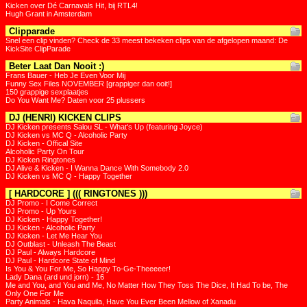
Kicken over Dé Carnavals Hit, bij RTL4!
Hugh Grant in Amsterdam
Clipparade
Snel een clip vinden? Check de 33 meest bekeken clips van de afgelopen maand: De
KickSite ClipParade
Beter Laat Dan Nooit :)
Frans Bauer - Heb Je Even Voor Mij
Funny Sex Files NOVEMBER [grappiger dan ooit!]
150 grappige sexplaatjes
Do You Want Me? Daten voor 25 plussers
DJ (HENRI) KICKEN CLIPS
DJ Kicken presents Salou SL - What's Up (featuring Joyce)
DJ Kicken vs MC Q - Alcoholic Party
DJ Kicken - Offical Site
Alcoholic Party On Tour
DJ Kicken Ringtones
DJ Alive & Kicken - I Wanna Dance With Somebody 2.0
DJ Kicken vs MC Q - Happy Together
[ HARDCORE ] ((( RINGTONES )))
DJ Promo - I Come Correct
DJ Promo - Up Yours
DJ Kicken - Happy Together!
DJ Kicken - Alcoholic Party
DJ Kicken - Let Me Hear You
DJ Outblast - Unleash The Beast
DJ Paul - Always Hardcore
DJ Paul - Hardcore State of Mind
Is You & You For Me, So Happy To-Ge-Theeeeer!
Lady Dana (ard und jorn) - 16
Me and You, and You and Me, No Matter How They Toss The Dice, It Had To be, The
Only One For Me
Party Animals - Hava Naquila, Have You Ever Been Mellow of Xanadu