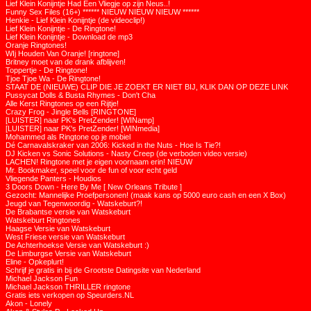
Lief Klein Konijntje Had Een Vliegje op zijn Neus..!
Funny Sex Files (16+) ****** NIEUW NIEUW NIEUW ******
Henkie - Lief Klein Konijntje (de videoclip!)
Lief Klein Konijntje - De Ringtone!
Lief Klein Konijntje - Download de mp3
Oranje Ringtones!
WIj Houden Van Oranje! [ringtone]
Britney moet van de drank afblijven!
Toppertje - De Ringtone!
Tjoe Tjoe Wa - De Ringtone!
STAAT DE (NIEUWE) CLIP DIE JE ZOEKT ER NIET BIJ, KLIK DAN OP DEZE LINK
Pussycat Dolls & Busta Rhymes - Don't Cha
Alle Kerst Ringtones op een Rijtje!
Crazy Frog - Jingle Bells [RINGTONE]
[LUISTER] naar PK's PretZender! [WINamp]
[LUISTER] naar PK's PretZender! [WINmedia]
Mohammed als Ringtone op je mobiel
Dé Carnavalskraker van 2006: Kicked in the Nuts - Hoe Is Tie?!
DJ Kicken vs Sonic Solutions - Nasty Creep (de verboden video versie)
LACHEN! Ringtone met je eigen voornaam erin! NIEUW
Mr. Bookmaker, speel voor de fun of voor echt geld
Vliegende Panters - Houdios
3 Doors Down - Here By Me [ New Orleans Tribute ]
Gezocht: Mannelijke Proefpersonen! (maak kans op 5000 euro cash en een X Box)
Jeugd van Tegenwoordig - Watskeburt?!
De Brabantse versie van Watskeburt
Watskeburt Ringtones
Haagse Versie van Watskeburt
West Friese versie van Watskeburt
De Achterhoekse Versie van Watskeburt :)
De Limburgse Versie van Watskeburt
Eline - Opkeplurt!
Schrijf je gratis in bij de Grootste Datingsite van Nederland
Michael Jackson Fun
Michael Jackson THRILLER ringtone
Gratis iets verkopen op Speurders.NL
Akon - Lonely