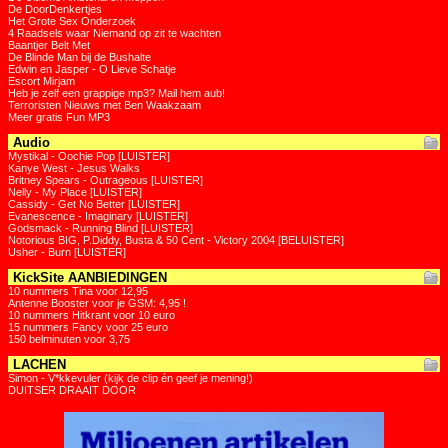
De DoorDenkertjes
Het Grote Sex Onderzoek
4 Raadsels waar Niemand op zit te wachten
Baantjer Belt Met
De Blinde Man bij de Bushalte
Edwin en Jasper - O Lieve Schatje
Escort Mirjam
Heb je zelf een grappige mp3? Mail hem aub!
Terroristen Nieuws met Ben Waakzaam
Meer gratis Fun MP3
Audio
Mystikal - Oochie Pop [LUISTER]
Kanye West - Jesus Walks
Britney Spears - Outrageous [LUISTER]
Nelly - My Place [LUISTER]
Cassidy - Get No Better [LUISTER]
Evanescence - Imaginary [LUISTER]
Godsmack - Running Blind [LUISTER]
Notorious BIG, P.Diddy, Busta & 50 Cent - Victory 2004 [BELUISTER]
Usher - Burn [LUISTER]
KickSite AANBIEDINGEN
10 nummers Tina voor 12,95
Antenne Booster voor je GSM: 4,95 !
10 nummers Hitkrant voor 10 euro
15 nummers Fancy voor 25 euro
150 belminuten voor 3,75
LACHEN
Simon - V*kkevuler (kijk de clip én geef je mening!)
DUITSER DRAAIT DOOR