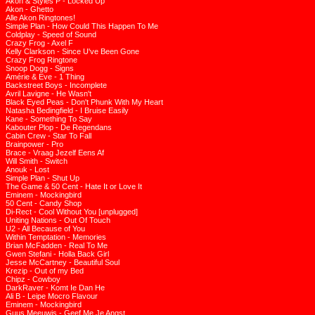
Akon & Styles P - Locked Up
Akon - Ghetto
Alle Akon Ringtones!
Simple Plan - How Could This Happen To Me
Coldplay - Speed of Sound
Crazy Frog - Axel F
Kelly Clarkson - Since U've Been Gone
Crazy Frog Ringtone
Snoop Dogg - Signs
Amérie & Eve - 1 Thing
Backstreet Boys - Incomplete
Avril Lavigne - He Wasn't
Black Eyed Peas - Don't Phunk With My Heart
Natasha Bedingfield - I Bruise Easily
Kane - Something To Say
Kabouter Plop - De Regendans
Cabin Crew - Star To Fall
Brainpower - Pro
Brace - Vraag Jezelf Eens Af
Will Smith - Switch
Anouk - Lost
Simple Plan - Shut Up
The Game & 50 Cent - Hate It or Love It
Eminem - Mockingbird
50 Cent - Candy Shop
Di-Rect - Cool Without You [unplugged]
Uniting Nations - Out Of Touch
U2 - All Because of You
Within Temptation - Memories
Brian McFadden - Real To Me
Gwen Stefani - Holla Back Girl
Jesse McCartney - Beautiful Soul
Krezip - Out of my Bed
Chipz - Cowboy
DarkRaver - Komt Ie Dan He
Ali B - Leipe Mocro Flavour
Eminem - Mockingbird
Guus Meeuwis - Geef Me Je Angst