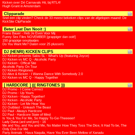
Kicken over Dé Carnavals Hit, bij RTL4!
Hugh Grant in Amsterdam
Clipparade
Snel een clip vinden? Check de 33 meest bekeken clips van de afgelopen maand: De
KickSite ClipParade
Beter Laat Dan Nooit :)
Frans Bauer - Heb Je Even Voor Mij
Funny Sex Files NOVEMBER [grappiger dan ooit!]
150 grappige sexplaatjes
Do You Want Me? Daten voor 25 plussers
DJ (HENRI) KICKEN CLIPS
DJ Kicken presents Salou SL - What's Up (featuring Joyce)
DJ Kicken vs MC Q - Alcoholic Party
DJ Kicken - Offical Site
Alcoholic Party On Tour
DJ Kicken Ringtones
DJ Alive & Kicken - I Wanna Dance With Somebody 2.0
DJ Kicken vs MC Q - Happy Together
[ HARDCORE ] ((( RINGTONES )))
DJ Promo - I Come Correct
DJ Promo - Up Yours
DJ Kicken - Happy Together!
DJ Kicken - Alcoholic Party
DJ Kicken - Let Me Hear You
DJ Outblast - Unleash The Beast
DJ Paul - Always Hardcore
DJ Paul - Hardcore State of Mind
Is You & You For Me, So Happy To-Ge-Theeeeer!
Lady Dana (ard und jorn) - 16
Me and You, and You and Me, No Matter How They Toss The Dice, It Had To be, The
Only One For Me
Party Animals - Hava Naquila, Have You Ever Been Mellow of Xanadu