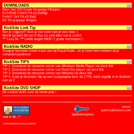
DOWNLOADS
Meer dan 500 Gratis Grappige Filmpjes!
ExTrEmE FuNnY FiLeS [heftig]
FuNnY SeX FiLeS [hot]
EK '04 grappige filmpjes
KickSite Link Tip
Ben je vrijgezel? Voor-je-het-weet-heb-je-een-date :)
Wordt (gratis!) lid van E-Bay en vind alles wat je zoekt!
*** Lexa.NL *** Liefde begint HIER ! ( gratis inschrijven )
KickSite RADIO
Vraag je favoriete Urban track aan bij Royal Radio.. en je hoort hem meteen uit je
computerspeakers!
KickSite TIPS
TIP 1: Download de nieuwste versie van Windows Media Player via deze link
TIP 2: Download de nieuwste versie van Real One player via deze link
TIP 3: Download de nieuwste versie van Winamp via deze link
TIP 4: Zoek je favoriete clip op een (sub)pagina door de CTRL toets tegelijk in te drukken
met de F
KickSite DVD SHOP
De coolste dvd's voor de beste prijs !
inhoud:
patrick@kicken.com
bijwerken/prive
wat is dit
...?
voorwaarden/privacybeleid