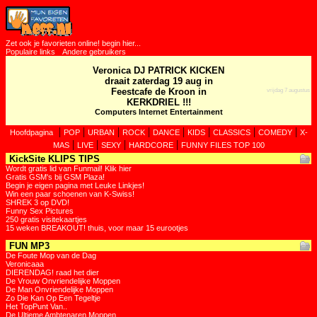
Zet ook je favorieten online! begin hier...
Populaire links
Andere gebruikers
Veronica DJ PATRICK KICKEN
draait zaterdag 19 aug in
Feestcafe de Kroon in
vrijdag 7 augustus
KERKDRIEL !!!
Computers Internet Entertainment
|
|
|
|
|
|
|
|
Hoofdpagina
POP
URBAN
ROCK
DANCE
KIDS
CLASSICS
COMEDY
X-
|
|
|
|
MAS
LIVE
SEXY
HARDCORE
FUNNY FILES TOP 100
KickSite KLIPS TIPS
Wordt gratis lid van Funmail! Klik hier
Gratis GSM's bij GSM Plaza!
Begin je eigen pagina met Leuke Linkjes!
Win een paar schoenen van K-Swiss!
SHREK 3 op DVD!
Funny Sex Pictures
250 gratis visitekaartjes
15 weken BREAKOUT! thuis, voor maar 15 eurootjes
FUN MP3
De Foute Mop van de Dag
Veronicaaa
DIERENDAG! raad het dier
De Vrouw Onvriendelijke Moppen
De Man Onvriendelijke Moppen
Zo Die Kan Op Een Tegeltje
Het TopPunt Van..
De Ultieme Ambtenaren Moppen