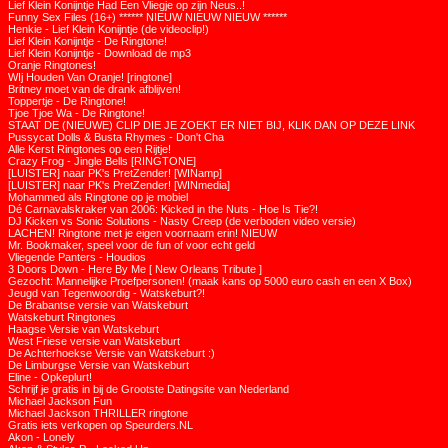
Lief Klein Konijntje Had Een Vliegje op zijn Neus..!
Funny Sex Files (16+) ****** NIEUW NIEUW NIEUW ******
Henkie - Lief Klein Konijntje (de videoclip!)
Lief Klein Konijntje - De Ringtone!
Lief Klein Konijntje - Download de mp3
Oranje Ringtones!
WIj Houden Van Oranje! [ringtone]
Britney moet van de drank afblijven!
Toppertje - De Ringtone!
Tjoe Tjoe Wa - De Ringtone!
STAAT DE (NIEUWE) CLIP DIE JE ZOEKT ER NIET BIJ, KLIK DAN OP DEZE LINK
Pussycat Dolls & Busta Rhymes - Don't Cha
Alle Kerst Ringtones op een Rijtje!
Crazy Frog - Jingle Bells [RINGTONE]
[LUISTER] naar PK's PretZender! [WINamp]
[LUISTER] naar PK's PretZender! [WINmedia]
Mohammed als Ringtone op je mobiel
Dé Carnavalskraker van 2006: Kicked in the Nuts - Hoe Is Tie?!
DJ Kicken vs Sonic Solutions - Nasty Creep (de verboden video versie)
LACHEN! Ringtone met je eigen voornaam erin! NIEUW
Mr. Bookmaker, speel voor de fun of voor echt geld
Vliegende Panters - Houdios
3 Doors Down - Here By Me [ New Orleans Tribute ]
Gezocht: Mannelijke Proefpersonen! (maak kans op 5000 euro cash en een X Box)
Jeugd van Tegenwoordig - Watskeburt?!
De Brabantse versie van Watskeburt
Watskeburt Ringtones
Haagse Versie van Watskeburt
West Friese versie van Watskeburt
De Achterhoekse Versie van Watskeburt :)
De Limburgse Versie van Watskeburt
Eline - Opkeplurt!
Schrijf je gratis in bij de Grootste Datingsite van Nederland
Michael Jackson Fun
Michael Jackson THRILLER ringtone
Gratis iets verkopen op Speurders.NL
Akon - Lonely