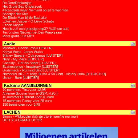
De DoorDenkertjes
Het Grote Sex Onderzoek
4 Raadsels waar Niemand op zit te wachten
Baantjer Belt Met
De Blinde Man bij de Bushalte
Edwin en Jasper - O Lieve Schatje
Escort Mirjam
Heb je zelf een grappige mp3? Mail hem aub!
Terroristen Nieuws met Ben Waakzaam
Meer gratis Fun MP3
Audio
Mystikal - Oochie Pop [LUISTER]
Kanye West - Jesus Walks
Britney Spears - Outrageous [LUISTER]
Nelly - My Place [LUISTER]
Cassidy - Get No Better [LUISTER]
Evanescence - Imaginary [LUISTER]
Godsmack - Running Blind [LUISTER]
Notorious BIG, P.Diddy, Busta & 50 Cent - Victory 2004 [BELUISTER]
Usher - Burn [LUISTER]
KickSite AANBIEDINGEN
10 nummers Tina voor 12,95
Antenne Booster voor je GSM: 4,95 !
10 nummers Hitkrant voor 10 euro
15 nummers Fancy voor 25 euro
150 belminuten voor 3,75
LACHEN
Simon - V*kkevuler (kijk de clip én geef je mening!)
DUITSER DRAAIT DOOR