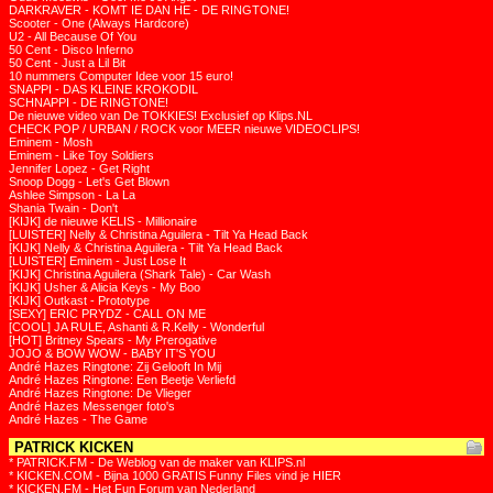
DARKRAVER - KOMT IE DAN HE - DE RINGTONE!
Scooter - One (Always Hardcore)
U2 - All Because Of You
50 Cent - Disco Inferno
50 Cent - Just a Lil Bit
10 nummers Computer Idee voor 15 euro!
SNAPPI - DAS KLEINE KROKODIL
SCHNAPPI - DE RINGTONE!
De nieuwe video van De TOKKIES! Exclusief op Klips.NL
CHECK POP / URBAN / ROCK voor MEER nieuwe VIDEOCLIPS!
Eminem - Mosh
Eminem - Like Toy Soldiers
Jennifer Lopez - Get Right
Snoop Dogg - Let's Get Blown
Ashlee Simpson - La La
Shania Twain - Don't
[KIJK] de nieuwe KELIS - Millionaire
[LUISTER] Nelly & Christina Aguilera - Tilt Ya Head Back
[KIJK] Nelly & Christina Aguilera - Tilt Ya Head Back
[LUISTER] Eminem - Just Lose It
[KIJK] Christina Aguilera (Shark Tale) - Car Wash
[KIJK] Usher & Alicia Keys - My Boo
[KIJK] Outkast - Prototype
[SEXY] ERIC PRYDZ - CALL ON ME
[COOL] JA RULE, Ashanti & R.Kelly - Wonderful
[HOT] Britney Spears - My Prerogative
JOJO & BOW WOW - BABY IT'S YOU
André Hazes Ringtone: Zij Gelooft In Mij
André Hazes Ringtone: Een Beetje Verliefd
André Hazes Ringtone: De Vlieger
André Hazes Messenger foto's
André Hazes - The Game
PATRICK KICKEN
* PATRICK.FM - De Weblog van de maker van KLIPS.nl
* KICKEN.COM - Bijna 1000 GRATIS Funny Files vind je HIER
* KICKEN.FM - Het Fun Forum van Nederland