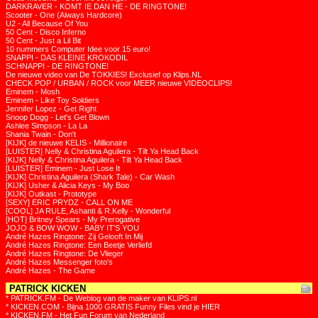
DARKRAVER - KOMT IE DAN HE - DE RINGTONE!
Scooter - One (Always Hardcore)
U2 - All Because Of You
50 Cent - Disco Inferno
50 Cent - Just a Lil Bit
10 nummers Computer Idee voor 15 euro!
SNAPPI - DAS KLEINE KROKODIL
SCHNAPPI - DE RINGTONE!
De nieuwe video van De TOKKIES! Exclusief op Klips.NL
CHECK POP / URBAN / ROCK voor MEER nieuwe VIDEOCLIPS!
Eminem - Mosh
Eminem - Like Toy Soldiers
Jennifer Lopez - Get Right
Snoop Dogg - Let's Get Blown
Ashlee Simpson - La La
Shania Twain - Don't
[KIJK] de nieuwe KELIS - Millionaire
[LUISTER] Nelly & Christina Aguilera - Tilt Ya Head Back
[KIJK] Nelly & Christina Aguilera - Tilt Ya Head Back
[LUISTER] Eminem - Just Lose It
[KIJK] Christina Aguilera (Shark Tale) - Car Wash
[KIJK] Usher & Alicia Keys - My Boo
[KIJK] Outkast - Prototype
[SEXY] ERIC PRYDZ - CALL ON ME
[COOL] JA RULE, Ashanti & R.Kelly - Wonderful
[HOT] Britney Spears - My Prerogative
JOJO & BOW WOW - BABY IT'S YOU
André Hazes Ringtone: Zij Gelooft In Mij
André Hazes Ringtone: Een Beetje Verliefd
André Hazes Ringtone: De Vlieger
André Hazes Messenger foto's
André Hazes - The Game
PATRICK KICKEN
* PATRICK.FM - De Weblog van de maker van KLIPS.nl
* KICKEN.COM - Bijna 1000 GRATIS Funny Files vind je HIER
* KICKEN.FM - Het Fun Forum van Nederland