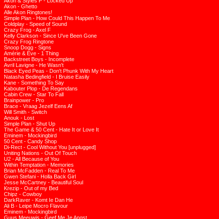
Akon & Styles P - Locked Up
Akon - Ghetto
Alle Akon Ringtones!
Simple Plan - How Could This Happen To Me
Coldplay - Speed of Sound
Crazy Frog - Axel F
Kelly Clarkson - Since U've Been Gone
Crazy Frog Ringtone
Snoop Dogg - Signs
Amérie & Eve - 1 Thing
Backstreet Boys - Incomplete
Avril Lavigne - He Wasn't
Black Eyed Peas - Don't Phunk With My Heart
Natasha Bedingfield - I Bruise Easily
Kane - Something To Say
Kabouter Plop - De Regendans
Cabin Crew - Star To Fall
Brainpower - Pro
Brace - Vraag Jezelf Eens Af
Will Smith - Switch
Anouk - Lost
Simple Plan - Shut Up
The Game & 50 Cent - Hate It or Love It
Eminem - Mockingbird
50 Cent - Candy Shop
Di-Rect - Cool Without You [unplugged]
Uniting Nations - Out Of Touch
U2 - All Because of You
Within Temptation - Memories
Brian McFadden - Real To Me
Gwen Stefani - Holla Back Girl
Jesse McCartney - Beautiful Soul
Krezip - Out of my Bed
Chipz - Cowboy
DarkRaver - Komt Ie Dan He
Ali B - Leipe Mocro Flavour
Eminem - Mockingbird
Guus Meeuwis - Geef Me Je Angst