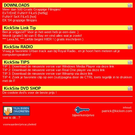
DOWNLOADS
Meer dan 500 Gratis Grappige Filmpjes!
ExTrEmE FuNnY FiLeS [heftig]
FuNnY SeX FiLeS [hot]
EK '04 grappige filmpjes
KickSite Link Tip
Ben je vrijgezel? Voor-je-het-weet-heb-je-een-date :)
Wordt (gratis!) lid van E-Bay en vind alles wat je zoekt!
*** Lexa.NL *** Liefde begint HIER ! ( gratis inschrijven )
KickSite RADIO
Vraag je favoriete Urban track aan bij Royal Radio.. en je hoort hem meteen uit je
computerspeakers!
KickSite TIPS
TIP 1: Download de nieuwste versie van Windows Media Player via deze link
TIP 2: Download de nieuwste versie van Real One player via deze link
TIP 3: Download de nieuwste versie van Winamp via deze link
TIP 4: Zoek je favoriete clip op een (sub)pagina door de CTRL toets tegelijk in te drukken
met de F
KickSite DVD SHOP
De coolste dvd's voor de beste prijs !
inhoud:
patrick@kicken.com
bijwerken/prive
wat is dit
...?
voorwaarden/privacybeleid