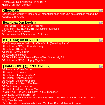
Kicken over Dé Carnavals Hit, bij RTL4!
Hugh Grant in Amsterdam
Clipparade
Snel een clip vinden? Check de 33 meest bekeken clips van de afgelopen maand: De
KickSite ClipParade
Beter Laat Dan Nooit :)
Frans Bauer - Heb Je Even Voor Mij
Funny Sex Files NOVEMBER [grappiger dan ooit!]
150 grappige sexplaatjes
Do You Want Me? Daten voor 25 plussers
DJ (HENRI) KICKEN CLIPS
DJ Kicken presents Salou SL - What's Up (featuring Joyce)
DJ Kicken vs MC Q - Alcoholic Party
DJ Kicken - Offical Site
Alcoholic Party On Tour
DJ Kicken Ringtones
DJ Alive & Kicken - I Wanna Dance With Somebody 2.0
DJ Kicken vs MC Q - Happy Together
[ HARDCORE ] ((( RINGTONES )))
DJ Promo - I Come Correct
DJ Promo - Up Yours
DJ Kicken - Happy Together!
DJ Kicken - Alcoholic Party
DJ Kicken - Let Me Hear You
DJ Outblast - Unleash The Beast
DJ Paul - Always Hardcore
DJ Paul - Hardcore State of Mind
Is You & You For Me, So Happy To-Ge-Theeeeer!
Lady Dana (ard und jorn) - 16
Me and You, and You and Me, No Matter How They Toss The Dice, It Had To be, The
Only One For Me
Party Animals - Hava Naquila, Have You Ever Been Mellow of Xanadu