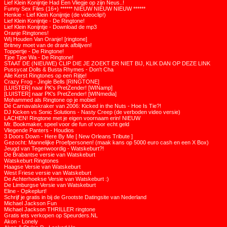
Lief Klein Konijntje Had Een Vliegje op zijn Neus..!
Funny Sex Files (16+) ****** NIEUW NIEUW NIEUW ******
Henkie - Lief Klein Konijntje (de videoclip!)
Lief Klein Konijntje - De Ringtone!
Lief Klein Konijntje - Download de mp3
Oranje Ringtones!
WIj Houden Van Oranje! [ringtone]
Britney moet van de drank afblijven!
Toppertje - De Ringtone!
Tjoe Tjoe Wa - De Ringtone!
STAAT DE (NIEUWE) CLIP DIE JE ZOEKT ER NIET BIJ, KLIK DAN OP DEZE LINK
Pussycat Dolls & Busta Rhymes - Don't Cha
Alle Kerst Ringtones op een Rijtje!
Crazy Frog - Jingle Bells [RINGTONE]
[LUISTER] naar PK's PretZender! [WINamp]
[LUISTER] naar PK's PretZender! [WINmedia]
Mohammed als Ringtone op je mobiel
Dé Carnavalskraker van 2006: Kicked in the Nuts - Hoe Is Tie?!
DJ Kicken vs Sonic Solutions - Nasty Creep (de verboden video versie)
LACHEN! Ringtone met je eigen voornaam erin! NIEUW
Mr. Bookmaker, speel voor de fun of voor echt geld
Vliegende Panters - Houdios
3 Doors Down - Here By Me [ New Orleans Tribute ]
Gezocht: Mannelijke Proefpersonen! (maak kans op 5000 euro cash en een X Box)
Jeugd van Tegenwoordig - Watskeburt?!
De Brabantse versie van Watskeburt
Watskeburt Ringtones
Haagse Versie van Watskeburt
West Friese versie van Watskeburt
De Achterhoekse Versie van Watskeburt :)
De Limburgse Versie van Watskeburt
Eline - Opkeplurt!
Schrijf je gratis in bij de Grootste Datingsite van Nederland
Michael Jackson Fun
Michael Jackson THRILLER ringtone
Gratis iets verkopen op Speurders.NL
Akon - Lonely