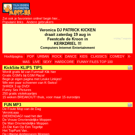
Zet ook je favorieten online! begin hier...
Populaire links
Andere gebruikers
Veronica DJ PATRICK KICKEN
draait zaterdag 19 aug in
Feestcafe de Kroon in
vrijdag 7 augustus
KERKDRIEL !!!
Computers Internet Entertainment
|
|
|
|
|
|
|
|
Hoofdpagina
POP
URBAN
ROCK
DANCE
KIDS
CLASSICS
COMEDY
X-
|
|
|
|
MAS
LIVE
SEXY
HARDCORE
FUNNY FILES TOP 100
KickSite KLIPS TIPS
Wordt gratis lid van Funmail! Klik hier
Gratis GSM's bij GSM Plaza!
Begin je eigen pagina met Leuke Linkjes!
Win een paar schoenen van K-Swiss!
SHREK 3 op DVD!
Funny Sex Pictures
250 gratis visitekaartjes
15 weken BREAKOUT! thuis, voor maar 15 eurootjes
FUN MP3
De Foute Mop van de Dag
Veronicaaa
DIERENDAG! raad het dier
De Vrouw Onvriendelijke Moppen
De Man Onvriendelijke Moppen
Zo Die Kan Op Een Tegeltje
Het TopPunt Van..
De Ultieme Ambtenaren Moppen