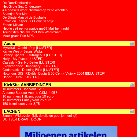
De DoorDenkertjes
Het Grote Sex Onderzoek
4 Raadsels waar Niemand op zit te wachten
Baantjer Belt Met
De Blinde Man bij de Bushalte
Edwin en Jasper - O Lieve Schatje
Escort Mirjam
Heb je zelf een grappige mp3? Mail hem aub!
Terroristen Nieuws met Ben Waakzaam
Meer gratis Fun MP3
Audio
Mystikal - Oochie Pop [LUISTER]
Kanye West - Jesus Walks
Britney Spears - Outrageous [LUISTER]
Nelly - My Place [LUISTER]
Cassidy - Get No Better [LUISTER]
Evanescence - Imaginary [LUISTER]
Godsmack - Running Blind [LUISTER]
Notorious BIG, P.Diddy, Busta & 50 Cent - Victory 2004 [BELUISTER]
Usher - Burn [LUISTER]
KickSite AANBIEDINGEN
10 nummers Tina voor 12,95
Antenne Booster voor je GSM: 4,95 !
10 nummers Hitkrant voor 10 euro
15 nummers Fancy voor 25 euro
150 belminuten voor 3,75
LACHEN
Simon - V*kkevuler (kijk de clip én geef je mening!)
DUITSER DRAAIT DOOR