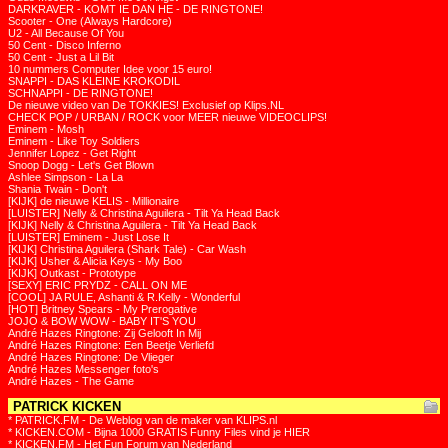
DARKRAVER - KOMT IE DAN HE - DE RINGTONE!
Scooter - One (Always Hardcore)
U2 - All Because Of You
50 Cent - Disco Inferno
50 Cent - Just a Lil Bit
10 nummers Computer Idee voor 15 euro!
SNAPPI - DAS KLEINE KROKODIL
SCHNAPPI - DE RINGTONE!
De nieuwe video van De TOKKIES! Exclusief op Klips.NL
CHECK POP / URBAN / ROCK voor MEER nieuwe VIDEOCLIPS!
Eminem - Mosh
Eminem - Like Toy Soldiers
Jennifer Lopez - Get Right
Snoop Dogg - Let's Get Blown
Ashlee Simpson - La La
Shania Twain - Don't
[KIJK] de nieuwe KELIS - Millionaire
[LUISTER] Nelly & Christina Aguilera - Tilt Ya Head Back
[KIJK] Nelly & Christina Aguilera - Tilt Ya Head Back
[LUISTER] Eminem - Just Lose It
[KIJK] Christina Aguilera (Shark Tale) - Car Wash
[KIJK] Usher & Alicia Keys - My Boo
[KIJK] Outkast - Prototype
[SEXY] ERIC PRYDZ - CALL ON ME
[COOL] JA RULE, Ashanti & R.Kelly - Wonderful
[HOT] Britney Spears - My Prerogative
JOJO & BOW WOW - BABY IT'S YOU
André Hazes Ringtone: Zij Gelooft In Mij
André Hazes Ringtone: Een Beetje Verliefd
André Hazes Ringtone: De Vlieger
André Hazes Messenger foto's
André Hazes - The Game
PATRICK KICKEN
* PATRICK.FM - De Weblog van de maker van KLIPS.nl
* KICKEN.COM - Bijna 1000 GRATIS Funny Files vind je HIER
* KICKEN.FM - Het Fun Forum van Nederland