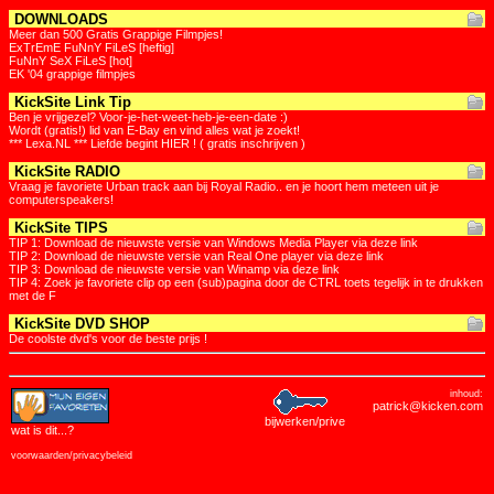
DOWNLOADS
Meer dan 500 Gratis Grappige Filmpjes!
ExTrEmE FuNnY FiLeS [heftig]
FuNnY SeX FiLeS [hot]
EK '04 grappige filmpjes
KickSite Link Tip
Ben je vrijgezel? Voor-je-het-weet-heb-je-een-date :)
Wordt (gratis!) lid van E-Bay en vind alles wat je zoekt!
*** Lexa.NL *** Liefde begint HIER ! ( gratis inschrijven )
KickSite RADIO
Vraag je favoriete Urban track aan bij Royal Radio.. en je hoort hem meteen uit je
computerspeakers!
KickSite TIPS
TIP 1: Download de nieuwste versie van Windows Media Player via deze link
TIP 2: Download de nieuwste versie van Real One player via deze link
TIP 3: Download de nieuwste versie van Winamp via deze link
TIP 4: Zoek je favoriete clip op een (sub)pagina door de CTRL toets tegelijk in te drukken
met de F
KickSite DVD SHOP
De coolste dvd's voor de beste prijs !
inhoud:
patrick@kicken.com
bijwerken/prive
wat is dit
...?
voorwaarden/privacybeleid