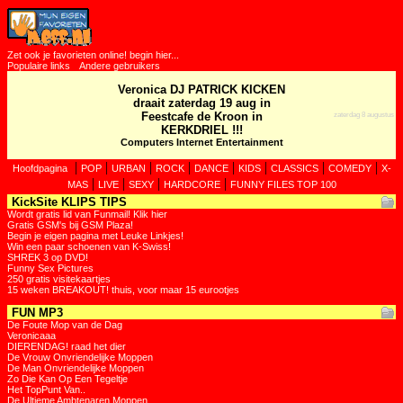
Zet ook je favorieten online! begin hier...
Populaire links
Andere gebruikers
Veronica DJ PATRICK KICKEN
draait zaterdag 19 aug in
Feestcafe de Kroon in
zaterdag 8 augustus
KERKDRIEL !!!
Computers Internet Entertainment
|
|
|
|
|
|
|
|
Hoofdpagina
POP
URBAN
ROCK
DANCE
KIDS
CLASSICS
COMEDY
X-
|
|
|
|
MAS
LIVE
SEXY
HARDCORE
FUNNY FILES TOP 100
KickSite KLIPS TIPS
Wordt gratis lid van Funmail! Klik hier
Gratis GSM's bij GSM Plaza!
Begin je eigen pagina met Leuke Linkjes!
Win een paar schoenen van K-Swiss!
SHREK 3 op DVD!
Funny Sex Pictures
250 gratis visitekaartjes
15 weken BREAKOUT! thuis, voor maar 15 eurootjes
FUN MP3
De Foute Mop van de Dag
Veronicaaa
DIERENDAG! raad het dier
De Vrouw Onvriendelijke Moppen
De Man Onvriendelijke Moppen
Zo Die Kan Op Een Tegeltje
Het TopPunt Van..
De Ultieme Ambtenaren Moppen