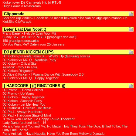
Kicken over Dé Carnavals Hit, bij RTL4!
Hugh Grant in Amsterdam
Clipparade
Snel een clip vinden? Check de 33 meest bekeken clips van de afgelopen maand: De
KickSite ClipParade
Beter Laat Dan Nooit :)
Frans Bauer - Heb Je Even Voor Mij
Funny Sex Files NOVEMBER [grappiger dan ooit!]
150 grappige sexplaatjes
Do You Want Me? Daten voor 25 plussers
DJ (HENRI) KICKEN CLIPS
DJ Kicken presents Salou SL - What's Up (featuring Joyce)
DJ Kicken vs MC Q - Alcoholic Party
DJ Kicken - Offical Site
Alcoholic Party On Tour
DJ Kicken Ringtones
DJ Alive & Kicken - I Wanna Dance With Somebody 2.0
DJ Kicken vs MC Q - Happy Together
[ HARDCORE ] ((( RINGTONES )))
DJ Promo - I Come Correct
DJ Promo - Up Yours
DJ Kicken - Happy Together!
DJ Kicken - Alcoholic Party
DJ Kicken - Let Me Hear You
DJ Outblast - Unleash The Beast
DJ Paul - Always Hardcore
DJ Paul - Hardcore State of Mind
Is You & You For Me, So Happy To-Ge-Theeeeer!
Lady Dana (ard und jorn) - 16
Me and You, and You and Me, No Matter How They Toss The Dice, It Had To be, The
Only One For Me
Party Animals - Hava Naquila, Have You Ever Been Mellow of Xanadu