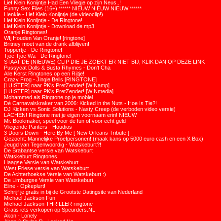
Lief Klein Konijntje Had Een Vliegje op zijn Neus..!
Funny Sex Files (16+) ****** NIEUW NIEUW NIEUW ******
Henkie - Lief Klein Konijntje (de videoclip!)
Lief Klein Konijntje - De Ringtone!
Lief Klein Konijntje - Download de mp3
Oranje Ringtones!
WIj Houden Van Oranje! [ringtone]
Britney moet van de drank afblijven!
Toppertje - De Ringtone!
Tjoe Tjoe Wa - De Ringtone!
STAAT DE (NIEUWE) CLIP DIE JE ZOEKT ER NIET BIJ, KLIK DAN OP DEZE LINK
Pussycat Dolls & Busta Rhymes - Don't Cha
Alle Kerst Ringtones op een Rijtje!
Crazy Frog - Jingle Bells [RINGTONE]
[LUISTER] naar PK's PretZender! [WINamp]
[LUISTER] naar PK's PretZender! [WINmedia]
Mohammed als Ringtone op je mobiel
Dé Carnavalskraker van 2006: Kicked in the Nuts - Hoe Is Tie?!
DJ Kicken vs Sonic Solutions - Nasty Creep (de verboden video versie)
LACHEN! Ringtone met je eigen voornaam erin! NIEUW
Mr. Bookmaker, speel voor de fun of voor echt geld
Vliegende Panters - Houdios
3 Doors Down - Here By Me [ New Orleans Tribute ]
Gezocht: Mannelijke Proefpersonen! (maak kans op 5000 euro cash en een X Box)
Jeugd van Tegenwoordig - Watskeburt?!
De Brabantse versie van Watskeburt
Watskeburt Ringtones
Haagse Versie van Watskeburt
West Friese versie van Watskeburt
De Achterhoekse Versie van Watskeburt :)
De Limburgse Versie van Watskeburt
Eline - Opkeplurt!
Schrijf je gratis in bij de Grootste Datingsite van Nederland
Michael Jackson Fun
Michael Jackson THRILLER ringtone
Gratis iets verkopen op Speurders.NL
Akon - Lonely