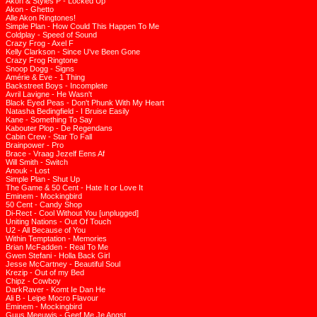
Akon & Styles P - Locked Up
Akon - Ghetto
Alle Akon Ringtones!
Simple Plan - How Could This Happen To Me
Coldplay - Speed of Sound
Crazy Frog - Axel F
Kelly Clarkson - Since U've Been Gone
Crazy Frog Ringtone
Snoop Dogg - Signs
Amérie & Eve - 1 Thing
Backstreet Boys - Incomplete
Avril Lavigne - He Wasn't
Black Eyed Peas - Don't Phunk With My Heart
Natasha Bedingfield - I Bruise Easily
Kane - Something To Say
Kabouter Plop - De Regendans
Cabin Crew - Star To Fall
Brainpower - Pro
Brace - Vraag Jezelf Eens Af
Will Smith - Switch
Anouk - Lost
Simple Plan - Shut Up
The Game & 50 Cent - Hate It or Love It
Eminem - Mockingbird
50 Cent - Candy Shop
Di-Rect - Cool Without You [unplugged]
Uniting Nations - Out Of Touch
U2 - All Because of You
Within Temptation - Memories
Brian McFadden - Real To Me
Gwen Stefani - Holla Back Girl
Jesse McCartney - Beautiful Soul
Krezip - Out of my Bed
Chipz - Cowboy
DarkRaver - Komt Ie Dan He
Ali B - Leipe Mocro Flavour
Eminem - Mockingbird
Guus Meeuwis - Geef Me Je Angst