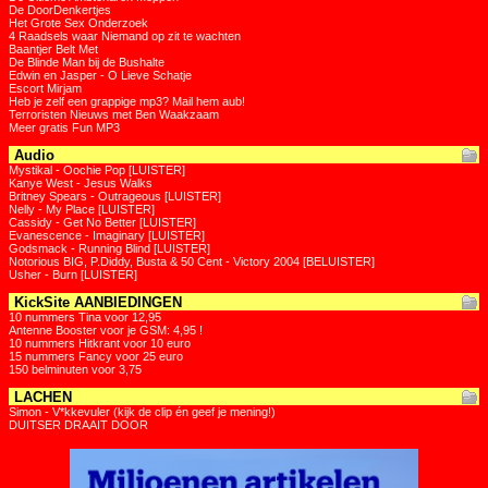
De DoorDenkertjes
Het Grote Sex Onderzoek
4 Raadsels waar Niemand op zit te wachten
Baantjer Belt Met
De Blinde Man bij de Bushalte
Edwin en Jasper - O Lieve Schatje
Escort Mirjam
Heb je zelf een grappige mp3? Mail hem aub!
Terroristen Nieuws met Ben Waakzaam
Meer gratis Fun MP3
Audio
Mystikal - Oochie Pop [LUISTER]
Kanye West - Jesus Walks
Britney Spears - Outrageous [LUISTER]
Nelly - My Place [LUISTER]
Cassidy - Get No Better [LUISTER]
Evanescence - Imaginary [LUISTER]
Godsmack - Running Blind [LUISTER]
Notorious BIG, P.Diddy, Busta & 50 Cent - Victory 2004 [BELUISTER]
Usher - Burn [LUISTER]
KickSite AANBIEDINGEN
10 nummers Tina voor 12,95
Antenne Booster voor je GSM: 4,95 !
10 nummers Hitkrant voor 10 euro
15 nummers Fancy voor 25 euro
150 belminuten voor 3,75
LACHEN
Simon - V*kkevuler (kijk de clip én geef je mening!)
DUITSER DRAAIT DOOR