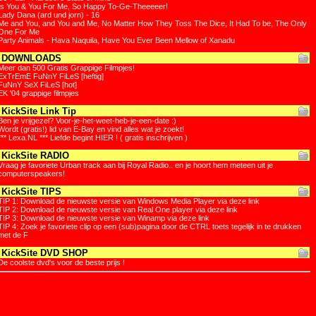
Is You & You For Me, So Happy To-Ge-Theeeeer!
Lady Dana (ard und jorn) - 16
Me and You, and You and Me, No Matter How They Toss The Dice, It Had To be, The Only
One For Me
Party Animals - Hava Naquila, Have You Ever Been Mellow of Xanadu
DOWNLOADS
Meer dan 500 Gratis Grappige Filmpjes!
ExTrEmE FuNnY FiLeS [heftig]
FuNnY SeX FiLeS [hot]
EK '04 grappige filmpjes
KickSite Link Tip
Ben je vrijgezel? Voor-je-het-weet-heb-je-een-date :)
Wordt (gratis!) lid van E-Bay en vind alles wat je zoekt!
*** Lexa.NL *** Liefde begint HIER ! ( gratis inschrijven )
KickSite RADIO
Vraag je favoriete Urban track aan bij Royal Radio.. en je hoort hem meteen uit je
computerspeakers!
KickSite TIPS
TIP 1: Download de nieuwste versie van Windows Media Player via deze link
TIP 2: Download de nieuwste versie van Real One player via deze link
TIP 3: Download de nieuwste versie van Winamp via deze link
TIP 4: Zoek je favoriete clip op een (sub)pagina door de CTRL toets tegelijk in te drukken
met de F
KickSite DVD SHOP
De coolste dvd's voor de beste prijs !