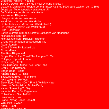
Vliegende Panters - Houdios
3 Doors Down - Here By Me [ New Orleans Tribute ]
Gezocht: Mannelijke Proefpersonen! (maak kans op 5000 euro cash en een X Box)
Jeugd van Tegenwoordig - Watskeburt?!
De Brabantse versie van Watskeburt
Watskeburt Ringtones
Haagse Versie van Watskeburt
West Friese versie van Watskeburt
De Achterhoekse Versie van Watskeburt :)
De Limburgse Versie van Watskeburt
Eline - Opkeplurt!
Schrijf je gratis in bij de Grootste Datingsite van Nederland
Michael Jackson Fun
Michael Jackson THRILLER ringtone
Gratis iets verkopen op Speurders.NL
Akon - Lonely
Akon & Styles P - Locked Up
Akon - Ghetto
Alle Akon Ringtones!
Simple Plan - How Could This Happen To Me
Coldplay - Speed of Sound
Crazy Frog - Axel F
Kelly Clarkson - Since U've Been Gone
Crazy Frog Ringtone
Snoop Dogg - Signs
Amérie & Eve - 1 Thing
Backstreet Boys - Incomplete
Avril Lavigne - He Wasn't
Black Eyed Peas - Don't Phunk With My Heart
Natasha Bedingfield - I Bruise Easily
Kane - Something To Say
Kabouter Plop - De Regendans
Cabin Crew - Star To Fall
Brainpower - Pro
Brace - Vraag Jezelf Eens Af
Will Smith - Switch
Anouk - Lost
Simple Plan - Shut Up