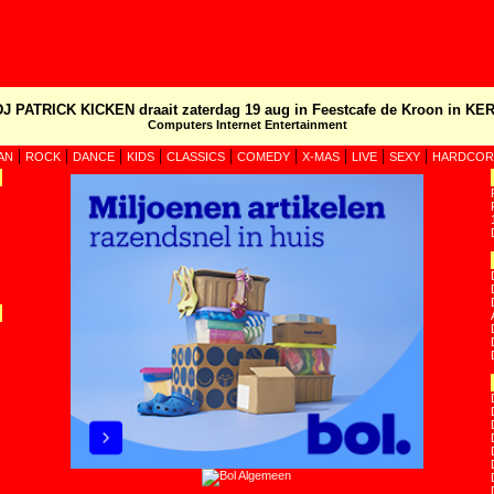
DJ PATRICK KICKEN draait zaterdag 19 aug in Feestcafe de Kroon in KER
Computers Internet Entertainment
|
|
|
|
|
|
|
|
|
AN
ROCK
DANCE
KIDS
CLASSICS
COMEDY
X-MAS
LIVE
SEXY
HARDCOR