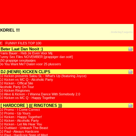
KDRIEL !!!
donderdag 6 augustus
|
E
FUNNY FILES TOP 100
Beter Laat Dan Nooit :)
Frans Bauer - Heb Je Even Voor Mij
Funny Sex Files NOVEMBER [grappiger dan ooit!]
150 grappige sexplaatjes
Do You Want Me? Daten voor 25 plussers
DJ (HENRI) KICKEN CLIPS
DJ Kicken presents Salou SL - What's Up (featuring Joyce)
DJ Kicken vs MC Q - Alcoholic Party
DJ Kicken - Offical Site
Alcoholic Party On Tour
DJ Kicken Ringtones
DJ Alive & Kicken - I Wanna Dance With Somebody 2.0
DJ Kicken vs MC Q - Happy Together
[ HARDCORE ] ((( RINGTONES )))
DJ Promo - I Come Correct
DJ Promo - Up Yours
DJ Kicken - Happy Together!
DJ Kicken - Alcoholic Party
DJ Kicken - Let Me Hear You
DJ Outblast - Unleash The Beast
DJ Paul - Always Hardcore
DJ Paul - Hardcore State of Mind