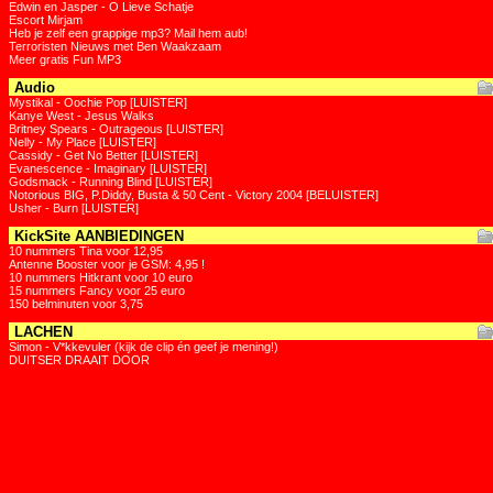
Edwin en Jasper - O Lieve Schatje
Escort Mirjam
Heb je zelf een grappige mp3? Mail hem aub!
Terroristen Nieuws met Ben Waakzaam
Meer gratis Fun MP3
Audio
Mystikal - Oochie Pop [LUISTER]
Kanye West - Jesus Walks
Britney Spears - Outrageous [LUISTER]
Nelly - My Place [LUISTER]
Cassidy - Get No Better [LUISTER]
Evanescence - Imaginary [LUISTER]
Godsmack - Running Blind [LUISTER]
Notorious BIG, P.Diddy, Busta & 50 Cent - Victory 2004 [BELUISTER]
Usher - Burn [LUISTER]
KickSite AANBIEDINGEN
10 nummers Tina voor 12,95
Antenne Booster voor je GSM: 4,95 !
10 nummers Hitkrant voor 10 euro
15 nummers Fancy voor 25 euro
150 belminuten voor 3,75
LACHEN
Simon - V*kkevuler (kijk de clip én geef je mening!)
DUITSER DRAAIT DOOR