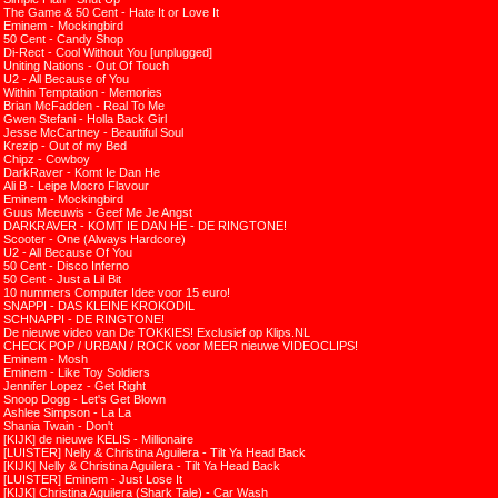
The Game & 50 Cent - Hate It or Love It
Eminem - Mockingbird
50 Cent - Candy Shop
Di-Rect - Cool Without You [unplugged]
Uniting Nations - Out Of Touch
U2 - All Because of You
Within Temptation - Memories
Brian McFadden - Real To Me
Gwen Stefani - Holla Back Girl
Jesse McCartney - Beautiful Soul
Krezip - Out of my Bed
Chipz - Cowboy
DarkRaver - Komt Ie Dan He
Ali B - Leipe Mocro Flavour
Eminem - Mockingbird
Guus Meeuwis - Geef Me Je Angst
DARKRAVER - KOMT IE DAN HE - DE RINGTONE!
Scooter - One (Always Hardcore)
U2 - All Because Of You
50 Cent - Disco Inferno
50 Cent - Just a Lil Bit
10 nummers Computer Idee voor 15 euro!
SNAPPI - DAS KLEINE KROKODIL
SCHNAPPI - DE RINGTONE!
De nieuwe video van De TOKKIES! Exclusief op Klips.NL
CHECK POP / URBAN / ROCK voor MEER nieuwe VIDEOCLIPS!
Eminem - Mosh
Eminem - Like Toy Soldiers
Jennifer Lopez - Get Right
Snoop Dogg - Let's Get Blown
Ashlee Simpson - La La
Shania Twain - Don't
[KIJK] de nieuwe KELIS - Millionaire
[LUISTER] Nelly & Christina Aguilera - Tilt Ya Head Back
[KIJK] Nelly & Christina Aguilera - Tilt Ya Head Back
[LUISTER] Eminem - Just Lose It
[KIJK] Christina Aguilera (Shark Tale) - Car Wash