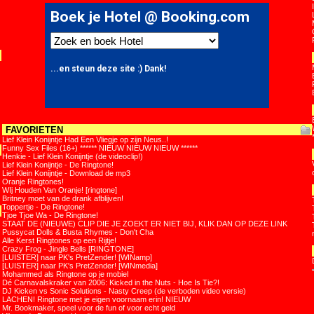
FAVORIETEN
Lief Klein Konijntje Had Een Vliegje op zijn Neus..!
Funny Sex Files (16+) ****** NIEUW NIEUW NIEUW ******
Henkie - Lief Klein Konijntje (de videoclip!)
Lief Klein Konijntje - De Ringtone!
Lief Klein Konijntje - Download de mp3
Oranje Ringtones!
WIj Houden Van Oranje! [ringtone]
Britney moet van de drank afblijven!
Toppertje - De Ringtone!
Tjoe Tjoe Wa - De Ringtone!
STAAT DE (NIEUWE) CLIP DIE JE ZOEKT ER NIET BIJ, KLIK DAN OP DEZE LINK
Pussycat Dolls & Busta Rhymes - Don't Cha
Alle Kerst Ringtones op een Rijtje!
Crazy Frog - Jingle Bells [RINGTONE]
[LUISTER] naar PK's PretZender! [WINamp]
[LUISTER] naar PK's PretZender! [WINmedia]
Mohammed als Ringtone op je mobiel
Dé Carnavalskraker van 2006: Kicked in the Nuts - Hoe Is Tie?!
DJ Kicken vs Sonic Solutions - Nasty Creep (de verboden video versie)
LACHEN! Ringtone met je eigen voornaam erin! NIEUW
Mr. Bookmaker, speel voor de fun of voor echt geld