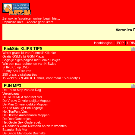
Zet ook je favorieten online! begin hier...
Populaire links
Andere gebruikers
Veronica 
|
|
Hoofdpagina
POP
URB
KickSite KLIPS TIPS
Wordt gratis lid van Funmail! Klik hier
Gratis GSM's bij GSM Plaza!
Begin je eigen pagina met Leuke Linkjes!
Win een paar schoenen van K-Swiss!
SHREK 3 op DVD!
Funny Sex Pictures
250 gratis visitekaartjes
15 weken BREAKOUT! thuis, voor maar 15 eurootjes
FUN MP3
De Foute Mop van de Dag
Veronicaaa
DIERENDAG! raad het dier
De Vrouw Onvriendelijke Moppen
De Man Onvriendelijke Moppen
Zo Die Kan Op Een Tegeltje
Het TopPunt Van..
De Ultieme Ambtenaren Moppen
De DoorDenkertjes
Het Grote Sex Onderzoek
4 Raadsels waar Niemand op zit te wachten
Baantjer Belt Met
De Blinde Man bij de Bushalte