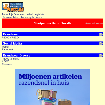
Zet ook je favorieten online! begin hier...
Populaire links
Andere gebruikers
Startpagina Harolt Tekath
donderdag 6 augustus
Brandweer
P2000 VRBZO
Social Media
Twitter
Facebook
Brandweer Diverse
P2000 landelijk
ABWC
Fireware