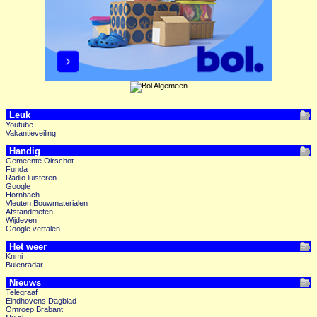
Leuk
Youtube
Vakantieveiling
Handig
Gemeente Oirschot
Funda
Radio luisteren
Google
Hornbach
Vleuten Bouwmaterialen
Afstandmeten
Wijdeven
Google vertalen
Het weer
Knmi
Buienradar
Nieuws
Telegraaf
Eindhovens Dagblad
Omroep Brabant