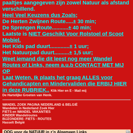
paaltjes aangegeven zijn zowel Natuur als afstand
verschillend.
Heel Veel Keuzens dus Zoals;
De Herten Zwijnen Route.....± 30 min;
De Sprengen Route...........± 40 min;
Laatste is
NIET Geschikt Voor Rolstoel of Scoot
Mobiel.
Het Kids pad duurt.............± 1 uur;
Het Natuurpad duurt..........± 1,5 uur;
Weet iemand die dit leest nog meer Wandel
Routes of Links, neem a.u.b CONTACT MET MIJ
OP
Laat Weten, Ik plaats het graag ALLES voor
Gehandicapten en Mindervaliden die ERBIJ HIER
in deze RUBRIEK..
Klik Hier en E - Mail mij
De Hartelijke Groeten van Henk.
WANDEL ZOEK PAGINA NEDERLAND & BELGIË
Wandelen in Nederland Zoek Hier
FIETS en WANDEL VAKANTIES
KINDER Wandelroutes
BIJZONDERE- FIETS - ROUTES
Hasselt België
OOG voor de NATUUR in z'n Algemeen Links