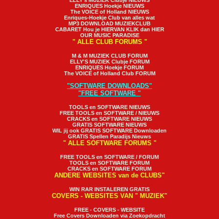
ELLY's MUZIEK Clubje NIEUWS
ENRIQUES Hoekje NIEUWS
The VOICE of Holland NIEUWS
Enriques-Hoekje Club van alles wat
MP3 DOWNLOAD MUZIEKCLUB
CABARET Hou je HIERVAN KLIK dan HIER
OUR MUSIC PARADISE
" ALLE CLUB FORUMS "
M & M MUZIEK CLUB FORUM
ELLY'S MUZIEK Clubje FORUM
ENRIQUES Hoekje FORUM
The VOICE of Holland Club FORUM
"SOFTWARE DOWNLOADS"
"FREE SOFTWARE "
TOOLS en SOFTWARE NIEUWS
FREE TOOLS en SOFTWARE / NIEUWS
CRACKS en SOFTWARE NIEUWS
GRATIS SOFTWARE NIEUWS
WIL jij ook GRATIS SOFTWARE Downloaden
GRATIS Spellen Paradijs Nieuws
" ALLE SOFTWARE FORUMS "
FREE TOOLS en SOFTWARE / FORUM
TOOLS en SOFTWARE FORUM
CRACKS en SOFTWARE FORUM
ANDERE WEBSITES van de CLUBS"
WIN RAR INSTALEREN GRATIS
COVERS - WEBSITES VAN " MUZIEK"
FREE - COVERS - WEBSITE
Free Covers Downloaden via Zoekopdracht