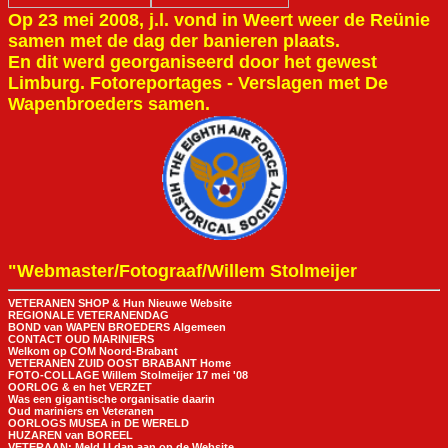
Op 23 mei 2008, j.l. vond in Weert weer de Reünie
samen met de dag der banieren plaats.
En dit werd georganiseerd door het gewest
Limburg. Fotoreportages - Verslagen met De
Wapenbroeders samen.
"Webmaster/Fotograaf/Willem Stolmeijer
VETERANEN SHOP & Hun Nieuwe Website
REGIONALE VETERANENDAG
BOND van WAPEN BROEDERS Algemeen
CONTACT OUD MARINIERS
Welkom op COM Noord-Brabant
VETERANEN ZUID OOST BRABANT Home
FOTO-COLLAGE Willem Stolmeijer 17 mei '08
OORLOG & en het VERZET
Was een gigantische organisatie daarin
Oud mariniers en Veteranen
OORLOGS MUSEA in DE WERELD
HUZAREN van BOREEL
VETERAAN; Meld U dan aan op de Website.