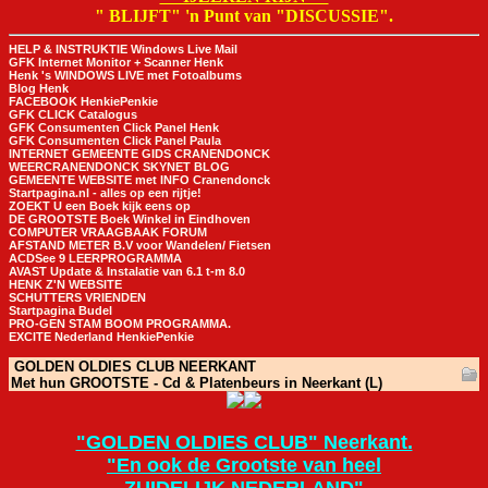
" BLIJFT" 'n Punt van "DISCUSSIE".
HELP & INSTRUKTIE Windows Live Mail
GFK Internet Monitor + Scanner Henk
Henk 's WINDOWS LIVE met Fotoalbums
Blog Henk
FACEBOOK HenkiePenkie
GFK CLICK Catalogus
GFK Consumenten Click Panel Henk
GFK Consumenten Click Panel Paula
INTERNET GEMEENTE GIDS CRANENDONCK
WEERCRANENDONCK SKYNET BLOG
GEMEENTE WEBSITE met INFO Cranendonck
Startpagina.nl - alles op een rijtje!
ZOEKT U een Boek kijk eens op
DE GROOTSTE Boek Winkel in Eindhoven
COMPUTER VRAAGBAAK FORUM
AFSTAND METER B.V voor Wandelen/ Fietsen
ACDSee 9 LEERPROGRAMMA
AVAST Update & Instalatie van 6.1 t-m 8.0
HENK Z'N WEBSITE
SCHUTTERS VRIENDEN
Startpagina Budel
PRO-GEN STAM BOOM PROGRAMMA.
EXCITE Nederland HenkiePenkie
GOLDEN OLDIES CLUB NEERKANT
Met hun GROOTSTE - Cd & Platenbeurs in Neerkant (L)
"GOLDEN OLDIES CLUB" Neerkant.
"En ook de Grootste van heel