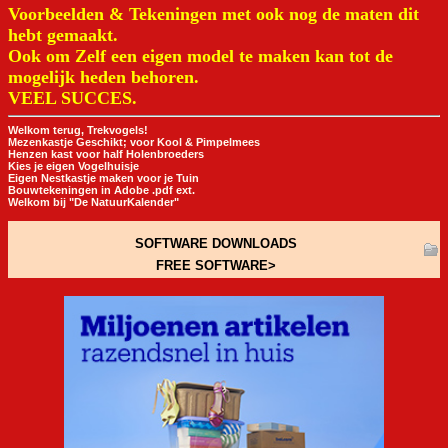
Voorbeelden & Tekeningen met ook nog de maten dit
hebt gemaakt.
Ook om Zelf een eigen model te maken kan tot de
mogelijk heden behoren.
VEEL SUCCES.
Welkom terug, Trekvogels!
Mezenkastje Geschikt; voor Kool & Pimpelmees
Henzen kast voor half Holenbroeders
Kies je eigen Vogelhuisje
Eigen Nestkastje maken voor je Tuin
Bouwtekeningen in Adobe .pdf ext.
Welkom bij "De NatuurKalender"
SOFTWARE DOWNLOADS
FREE SOFTWARE>