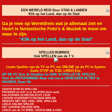
EEN WERELD REID Door STAD & LANDEN
Klik op het Land, dan op de Stad
Ga je mee op Wereldreis wat je allemaal ziet en
hoort is fantastische Foto's & Muziek te mooi om
waar te zijn.
"Klik op het Land, dan op de Stad"
SPELLEN RUBRIEK
Ook SPELLEN van de T V.
Leuke Spellen van de TV en PC om ONLINE op de PC te Spelen;
Zoals STOP de TIJD, LINGO Enz.
OP DE PC Kun Je Vanalles Zo OOK 'N SPELLETJE SPELEN .
Voor de ONTSPANNING Maar ook om je GEHEUGEN ACTIEF te
HOUDEN, Doen Hé.
GRATIS RUIM 50 SPELLEN
PROBEER de KAT in te SLUITEN (leuk spel)
KALKOENEN SCHIETEN ECHT LEUK
LEKKER OUDERWETS PACMAN SPELEN
WEBSITE MET WEL HEEL VEEL SPELLEN
LINGO ONLINE SPELEN
HET GROENE PRIJZEN SPEL
LINGO van de TV SPEEL GRATIS MEE & KIES