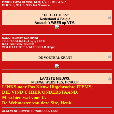
PROGRAMMA GEMIST; NED; 1, 2, 3 - RTL 4, 5, 7
Of RTL-8, NET~5, SBS~6 & Veronica.
" DE TELETEKS"
Nederland & België
Actueel; 't WEER op VTM.
N.O.S; Teletekst Nederland
TELETEKST R.T.L, 4 ,5, 6, 7 en 8
R.T.L Grafische Teletext
VTM TELETEKST & WEERBEELD België
 DE VOETBAL KRANT
LAATSTE NIEUWS;
NIEUWE WEBSITES, PCHULP
LINKS naar Pas Nieuw Uitgebrachte ITEMS;
DIE VIND U HIER ONDERSTAAND.
.
Misschien wat voor U.
De Webmaster van deze Site, Henk
ALGEMENE COMPUTER WOORDEN LIJST