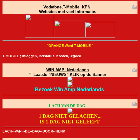
Vodafone,T-Mobile, KPN,
Websites met veel Informatie.
"ORANGE Werd T-MOBILE "
T-MOBILE ; Inloggen, Belstatus, Kosten,Tegoed
WIN AMP: Nederlands
'T Laatste "NIEUWS" KLIK op de Banner
Bezoek Win Amp Nederlands.
LACH VAN DE DAG.
1 DAG NIET GELACHEN...
IS 1 DAG NIET GELEEFT.
LACH--VAN --DE--DAG--DOOR--HENK