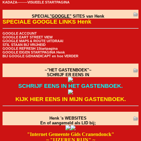
KADAZA--------VISUEELE STARTPAGINA
SPECIAL
"GOOGLE"
SITES van Henk
SPECIALE GOOGLE LINKS Henk
GOOGLE ACCOUNT
GOOGLE EART STREET VIEW
GOOGLE MAPS & ROUTE UITDRAAI
STIL STAAN BIJ VRIJHEID
GOOGLE REFRESH 1Startpagina
GOOGLE EIGEN STARTPAGINA Henk
BIJ GOOGLE GEHANDICAPT en hoe VERDER
~"HET GASTENBOEK"~
SCHRIJF ER EENS IN
SCHRIJF EENS IN HET GASTENBOEK.
KIJK HIER EENS IN MIJN GASTENBOEK.
Henk 's WEBSITES
En of aangemeld als LID bij;
"Internet Gemeente Gids Cranendonck"
~ "IJZEREN RIJN" ~