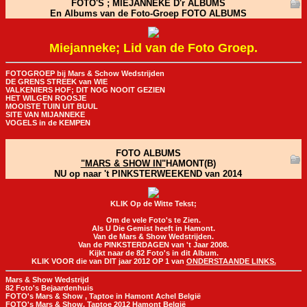
FOTO'S ; MIEJANNEKE D'r ALBUMS
En Albums van de Foto-Groep FOTO ALBUMS
Miejanneke; Lid van de Foto Groep.
FOTOGROEP bij Mars & Schow Wedstrijden
DE GRENS STREEK van WIE
VALKENIERS HOF; DIT NOG NOOIT GEZIEN
HET WILGEN ROOSJE
MOOISTE TUIN UIT BUUL
SITE VAN MIJANNEKE
VOGELS in de KEMPEN
FOTO ALBUMS
"MARS & SHOW IN"
HAMONT(B)
NU op naar 't PINKSTERWEEKEND van 2014
KLIK Op de Witte Tekst;
Om de vele Foto's te Zien.
Als U Die Gemist heeft in Hamont.
Van de Mars & Show Wedstrijden.
Van de PINKSTERDAGEN van 't Jaar 2008.
Kijkt naar de 82 Foto's in dit Album.
KLIK VOOR die van DIT jaar 2012 OP 1 van
ONDERSTAANDE LINKS.
Mars & Show Wedstrijd
82 Foto's Bejaardenhuis
FOTO's Mars & Show , Taptoe in Hamont Achel België
FOTO's Mars & Show, Taptoe 2012 Hamont België