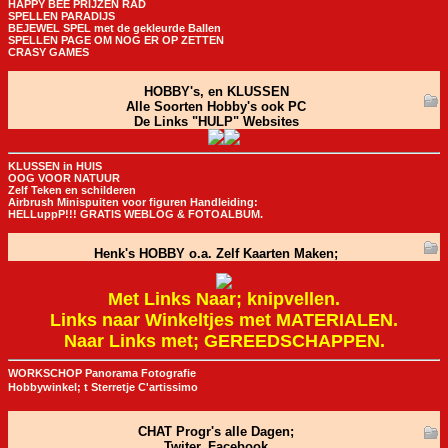
HAPPY BEE PRIJZEN RAD
SPELLEN PARADIJS
BEJEWEL SPEL met de gekleurde Ballen
SPELLEN PAGE OM NOG ER OP ZETTEN
CRASY GAMES
HOBBY's, en KLUSSEN
Alle Soorten Hobby's ook PC
De Links "HULP" Websites
KLUSSEN in HUIS
OOG VOOR NATUUR
Zelf Teken en schilderen
Airbrush Minispuiten voor figuren Handleiding:
HELLuppP!!! GRATIS WEBLOG & FOTOALBUM.
Henk's HOBBY o.a. Zelf Kaarten Maken;
Met Links Naar; knipvellen.
Links naar Winkeltjes met MATERIALEN.
Naar Links met; GEREEDSCHAPPEN.
WORKSCHOP Panorama Fotografie
Hobbywinkel; t Sterretje C'artissimo
CHAT Progr's alle Dagen;
Twiter, Facebook