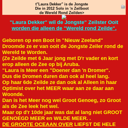
t"Laura Dekker" is de Jongste
Die in 2012 Solo in 'n Zeilboot
de Wereld Rond Zeilden>
"Laura Dekker" wil de Jongste" Zeilster Ooit
worden die alleen de "Wereld rond Zeilde".
Geboren op een Boot in "Nieuw Zeeland"
Droomde ze er van ooit de Jongste Zeiler rond de
Wereld te Worden.
(Ze Zeilde met 6 Jaar jong met D'r vader en kort
erop alleen de Zee op bij Aruba.
"Laura is Meer een "Doener dan 'n Dromer".
Dus die Dromen duren dan ook al heel lang.
Op haar 6de Zeilde ze dan ook al Alleen in haar
Optimist over het MEER waar aan ze daar aan
Woonde.
Dan is het Meer nog wel Groot Genoeg, zo Groot
als de Zee leek het wel.
Maar op d'r 10de jaar was dat al lang niet GROOT
GENOEGD MEER en WILDE MEER. .
DE GROOTE OCEAAN OVER
LIEFST DE HELE