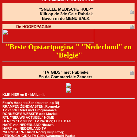
"SNELLE MEDISCHE HULP"
Klik op de 2de Gele Rubriek
Boven in de MENU-BALK.
De HOOFDPAGINA
"Beste Opstartpagina " "Nederland" en
"België"
"TV GIDS" met Publieke.
En de Commerciële Zenders.
KLIK HIER en E - MAIL mij.
Foto's Hoogste Zendmasten op Rij
RRAMPEN ZENDMASTEN .Ronneke
TV Zender MAX met Programma's
RONNEKE'S WEBSITE ook Muziek
RTL "NIEUWS ACTUEEL" HOME
HENK'S "TV GIDS"; TV PROGS; ELKE DAG
HART van NEDERLAND Nieuws
HART van NEDERLAND TV
"VERMIST" 'N HARD Nodig Hulp Prog;
VERONICA-GIDS; TV Gids Aangemeld Paula;