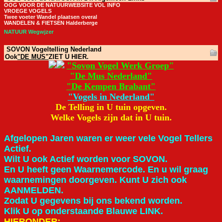
OOG VOOR DE NATUURWEBSITE VOL INFO
VROEGE VOGELS
Twee voeter Wandel plaatsen overal
WANDELEN & FIETSEN Halderberge
NATUUR Wegwjzer
SOVON Vogeltelling Nederland
Ook
"DE MUS"
ZIET U HIER.
"Sovon Vogel Werk Groep"
"De Mus Nederland"
"De Kempen Brabant"
"Vogels in Nederland"
De Telling in U tuin opgeven.
Welke Vogels zijn dat in U tuin.
Afgelopen Jaren waren er weer vele Vogel Tellers
Actief.
Wilt U ook Actief worden voor SOVON.
En U heeft geen Waarnemercode. En u wil graag
waarnemingen doorgeven. Kunt U zich ook
AANMELDEN.
Zodat U gegevens bij ons bekend worden.
Klik U op onderstaande Blauwe LINK.
HIERONDER;
.