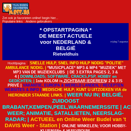
Zet ook je favorieten online! begin hier...
Populaire links
Andere gebruikers
* OPSTARTPAGINA *
DE MEEST ACTUELE
voor NEDERLAND &
vrijdag 7 augustus
BELGIË
Rietveldhuis
|
SNELLE HULP, SNEL INFO HULP NODIG "POLITIE"
Hoofdpagina
AMBULANCE NODIG.
|
*MUSICPLACE* MP3 & MP4 "MUZIEK" MET
MP3 VAN DE MUZIEKCLUBS
|
DE 3 EXTRA PAGES 2, 3 &
4
|
DOWNLOADS; SOFTWARE, CRACKS,PSP, HOBBY en
GEDICHTEN;
|
1ste KOLOM is
ZICHTBAAR IEDEREEN
/ 2 & 3 IS
PRIVÉ
|
VAKANTIE, EUROPA & WERELD LANDEN, / RECEPTEN
WEBSITES & INFO
|
MEDISCHE HULP; KUNT U UITZOEKEN VIA de
WEER NU IN; BELGIË,
HIERONDER STAANDE LINKS.
|
ZUIDOOST
BRABANT,KEMPEN,PEEL,WAARNEMERSSITE
|
AC
WEER; ANIMATIE, SATALLIETEN, NEERSLAG-
RADAR;
|
ACTUEEL en Online Weer Budel van 't
DAVIS Weer - Station
|
ONLINE WINKELEN; VOOR HOBBY-
KLUSMANn & HUISVROUW.