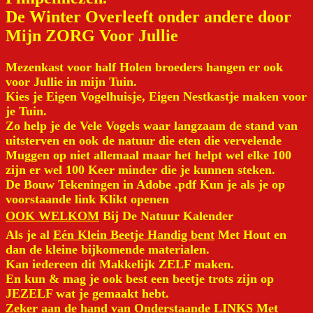
De Winter Overleeft onder andere door
Mijn ZORG Voor Jullie
Mezenkast voor half Holen broeders hangen er ook
voor Jullie in mijn Tuin.
Kies je Eigen Vogelhuisje, Eigen Nestkastje maken voor
je Tuin.
Zo help je de Vele Vogels waar langzaam de stand van
uitsterven en ook de natuur die eten die vervelende
Muggen op niet allemaal maar het helpt wel elke 100
zijn er wel 100 Keer minder die je kunnen steken.
De Bouw Tekeningen in Adobe .pdf Kun je als je op
voorstaande link Klikt openen
OOK WELKOM
Bij De Natuur Kalender
Als je al
Eén Klein Beetje Handig bent
Met Hout en
dan de kleine bijkomende materialen.
Kan iedereen dit Makkelijk ZELF maken.
En kun & mag je ook best een beetje trots zijn op
JEZELF wat je gemaakt hebt.
Zeker aan de hand van Onderstaande LINKS Met