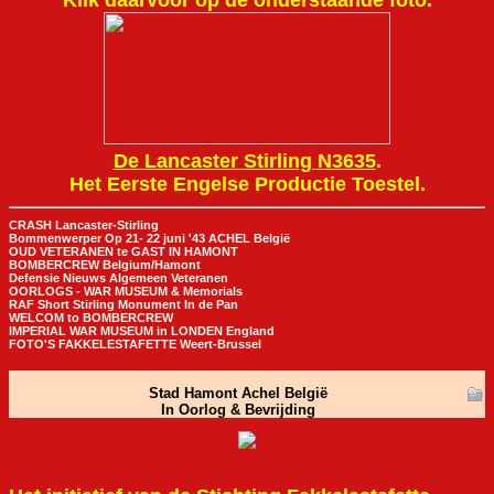
Klik daarvoor op de onderstaande foto.
De Lancaster Stirling N3635
.
Het Eerste Engelse Productie Toestel.
CRASH Lancaster-Stirling
Bommenwerper Op 21- 22 juni '43 ACHEL België
OUD VETERANEN te GAST IN HAMONT
BOMBERCREW Belgium/Hamont
Defensie Nieuws Algemeen Veteranen
OORLOGS - WAR MUSEUM & Memorials
RAF Short Stirling Monument In de Pan
WELCOM to BOMBERCREW
IMPERIAL WAR MUSEUM in LONDEN England
FOTO'S FAKKELESTAFETTE Weert-Brussel
Stad Hamont Achel België
In Oorlog & Bevrijding