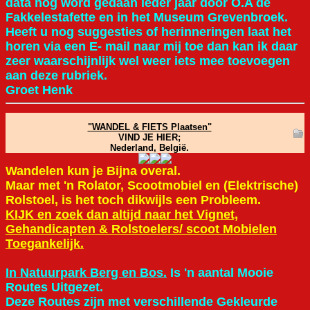
data nog word gedaan ieder jaar door O.A de
Fakkelestafette en in het Museum Grevenbroek.
Heeft u nog suggesties of herinneringen laat het
horen via een E- mail naar mij toe dan kan ik daar
zeer waarschijnlijk wel weer iets mee toevoegen
aan deze rubriek.
Groet Henk
"WANDEL & FIETS Plaatsen"
VIND JE HIER;
Nederland, België.
Wandelen kun je Bijna overal.
Maar met 'n Rolator, Scootmobiel en (Elektrische)
Rolstoel, is het toch dikwijls een Probleem.
KIJK en zoek dan altijd naar het Vignet,
Gehandicapten & Rolstoelers/ scoot Mobielen
Toegankelijk.
In Natuurpark Berg en Bos.
Is 'n aantal Mooie
Routes Uitgezet.
Deze Routes zijn met verschillende Gekleurde