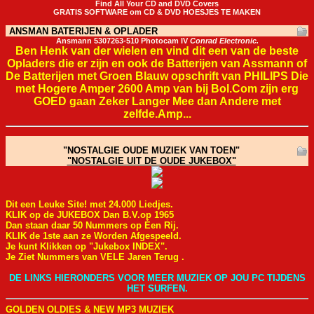
Find All Your CD and DVD Covers
GRATIS SOFTWARE om CD & DVD HOESJES TE MAKEN
ANSMAN BATERIJEN & OPLADER
Ansmann 5307263-510 Photocam IV
Conrad Electronic.
Ben Henk van der wielen en vind dit een van de beste
Opladers die er zijn en ook de Batterijen van Assmann of
De Batterijen met Groen Blauw opschrift van PHILIPS Die
met Hogere Amper 2600 Amp van bij Bol.Com zijn erg
GOED gaan Zeker Langer Mee dan Andere met
zelfde.Amp...
"NOSTALGIE OUDE MUZIEK VAN TOEN"
"NOSTALGIE UIT DE OUDE JUKEBOX"
Dit een Leuke Site! met 24.000 Liedjes.
KLIK op de JUKEBOX Dan B.V.op 1965
Dan staan daar 50 Nummers op Éen Rij.
KLIK de 1ste aan ze Worden Afgespeeld.
Je kunt Klikken op "Jukebox INDEX".
Je Ziet Nummers van VELE Jaren Terug .
DE LINKS HIERONDERS VOOR MEER MUZIEK OP JOU PC TIJDENS
HET SURFEN.
GOLDEN OLDIES & NEW MP3 MUZIEK