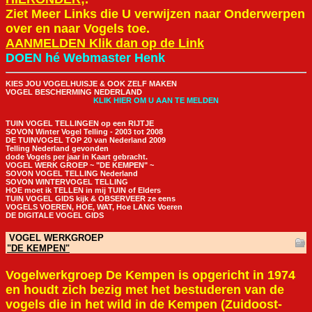
Ziet Meer Links die U verwijzen naar Onderwerpen
over en naar Vogels toe.
AANMELDEN Klik dan op de Link
DOEN hé Webmaster Henk
KIES JOU VOGELHUISJE & OOK ZELF MAKEN
VOGEL BESCHERMING NEDERLAND
KLIK HIER OM U AAN TE MELDEN
TUIN VOGEL TELLINGEN op een RIJTJE
SOVON Winter Vogel Telling - 2003 tot 2008
DE TUINVOGEL TOP 20 van Nederland 2009
Telling Nederland gevonden
dode Vogels per jaar in Kaart gebracht.
VOGEL WERK GROEP ~ "DE KEMPEN" ~
SOVON VOGEL TELLING Nederland
SOVON WINTERVOGEL TELLING
HOE moet ik TELLEN in mij TUIN of Elders
TUIN VOGEL GIDS kijk & OBSERVEER ze eens
VOGELS VOEREN, HOE, WAT, Hoe LANG Voeren
DE DIGITALE VOGEL GIDS
VOGEL WERKGROEP
"DE KEMPEN"
Vogelwerkgroep De Kempen is opgericht in 1974
en houdt zich bezig met het bestuderen van de
vogels die in het wild in de Kempen (Zuidoost-