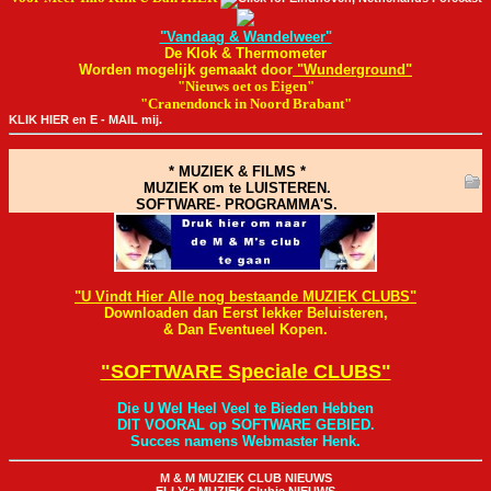
"Vandaag & Wandelweer"
De Klok & Thermometer
Worden mogelijk gemaakt door
"Wunderground"
"Nieuws oet os Eigen"
"Cranendonck in Noord Brabant"
KLIK HIER en E - MAIL mij.
* MUZIEK & FILMS *
MUZIEK om te LUISTEREN.
SOFTWARE- PROGRAMMA'S.
"U Vindt Hier Alle nog bestaande MUZIEK CLUBS"
Downloaden dan Eerst lekker Beluisteren,
& Dan Eventueel Kopen.
"SOFTWARE Speciale CLUBS"
Die U Wel Heel Veel te Bieden Hebben
DIT VOORAL op SOFTWARE GEBIED.
Succes namens Webmaster Henk.
M & M MUZIEK CLUB NIEUWS