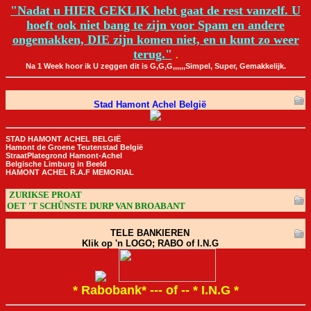
"Nadat u HIER GEKLIK hebt gaat de rest vanzelf. U
hoeft ook niet bang te zijn voor Spam en andere
ongemakken, DIE zijn komen niet, en u kunt zo weer
terug."
.
Na 1 Week hoor ik U zeggen dit is G,G,G,,,,,,Simpel, Super, Gemakkelijk.
Stad Hamont Achel België
STAD HAMONT ACHEL BELGIË
Hamont de Groene Teutenstad België
StraatPlategrond Hamont-Achel
Belgische Limburg in Beeld
HAMONT ACHEL R.A.F MEMORIAL
ZURIKSE PROAT
OET 'T SCHÛNSTE DURP VAN BROABANT
TELE BANKIEREN
Klik op 'n LOGO; RABO of I.N.G
* Rabobank* --- of -- * I.N.G *