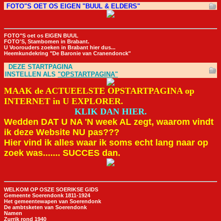
FOTO"S OET OS EIGEN "BUUL & ELDERS"
FOTO"S oet os EIGEN BUUL
FOTO'S, Stambomen in Brabant.
U Voorouders zoeken in Brabant hier dus.
..
Heemkundekring "De Baronie van Cranendonck"
DEZE STARTPAGINA
INSTELLEN ALS
"OPSTARTPAGINA"
MAAK de ACTUEELSTE OPSTARTPAGINA op
INTERNET in U EXPLORER.
KLIK DAN HIER.
Wedden DAT U NA 'N week AL zegt, waarom vindt
ik deze Website NU pas???
Hier vind ik alles waar ik soms echt lang naar op
zoek was....... SUCCES dan.
WELKOM OP OSZE SOERIKSE GIDS
Gemeente Soerendonk 1811-1924
Het gemeentewapen van Soerendonk
De ambtsketen van Soerendonk
Namen
Zurrik rond 1940