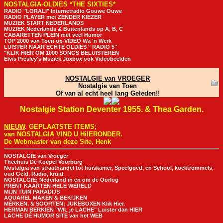
NOSTALGIA-OLDIES *THE SIXTIES*
RADIO "LORALI" Internetradio Gouwe Ouwe
RADIO PLAYER met ZENDER KIEZER
MUZIEK START NEDERLANDS
MUZIEK Nederlands & Buitenlands op A, B, C
CABARETTEN PLEIN met veel Humor
TOP 2000 van Toen op VIDEO Wa 'n Werk
LUISTER NAAR ECHTE OLDIES " RADIO 5"
"KLIK HIER OM 1000 SONGS BELUISTEREN
Elvis Presley's Muziek Juxbox ook Videobeelden
NOSTALGIE van VROEGER
Nostalgie van Toen
Of van al echt heel lang Geleden!!
Nostalgie Station Deventer 1955. & Thea Garden.
NIEUW
. GEPLAATSTE ITEMS;
van NOSTALGIA VIND U HiIERONDER.
De Webmaster van deze Site, Henk
NOSTALGIE van Vroeger
Theehuis De Koepel Voorburg
Nostalgia van straathandel tot huiskamer, Speelgoed, en School, koektrommels,
oud Geld, Radio, kruid
NOSTALGIE; Nederland in en om de Oorlog
PRENT KAARTEN HELE WERELD
MIJN TUIN PARADIJS
AQUAREL MAKEN & BEKIJKEN
MERKEN, & SOORTEN; JUKEBOXEN Klik Hier.
HERMAN BERKIEN "WIL je LACHE" Luister dan HIER
LACHE DÉ HUMOR SITE van het WEB